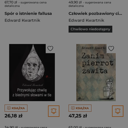
67,70 zł
49,90 zł
- sugerowana cena
- sugerowana cena
detaliczna
detaliczna
Spór o istnienie fallusa
Człowiek pozbawiony cienia
Edward Kwartnik
Edward Kwartnik
Chwilowo niedostępny
KSIĄŻKA
KSIĄŻKA
26,18 zł
47,25 zł
34,90 zł
63,00 zł
- sugerowana cena
- sugerowana cena