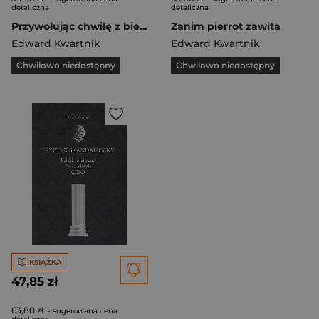
detaliczna
detaliczna
Przywołując chwilę z biednymi słowami w tle
Zanim pierrot zawita
Edward Kwartnik
Edward Kwartnik
Chwilowo niedostępny
Chwilowo niedostępny
KSIĄŻKA
47,85 zł
63,80 zł
- sugerowana cena