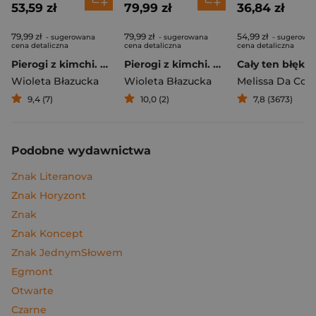
53,59 zł
79,99 zł
36,84 zł
79,99 zł
79,99 zł
54,99 zł
- sugerowana
- sugerowana
- sugerowa
cena detaliczna
cena detaliczna
cena detaliczna
Pierogi z kimchi. Moje ulubione azjatyckie przepisy
Pierogi z kimchi. Moje ulubione azjatyckie przepisy - książka z autografem
Cały ten błękit
Wioleta Błazucka
Wioleta Błazucka
Melissa Da Cos
9,4 (7)
10,0 (2)
7,8 (3673)
Podobne wydawnictwa
Znak Literanova
Znak Horyzont
Znak
Znak Koncept
Znak JednymSłowem
Egmont
Otwarte
Czarne