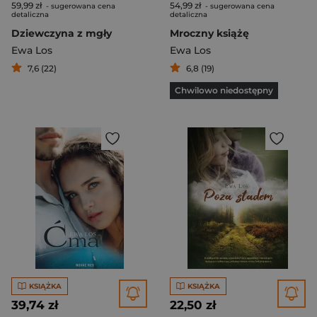
59,99 zł
54,99 zł
- sugerowana cena
- sugerowana cena
detaliczna
detaliczna
Dziewczyna z mgły
Mroczny książę
Ewa Los
Ewa Los
7,6 (22)
6,8 (19)
Chwilowo niedostępny
KSIĄŻKA
KSIĄŻKA
39,74 zł
22,50 zł