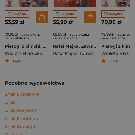
KSIĄŻKA
KSIĄŻKA
KSIĄŻKA
53,59 zł
55,99 zł
79,99 zł
79,99 zł
69,99 zł
79,99 zł
- sugerowana
- sugerowana
- sugerowa
cena detaliczna
cena detaliczna
cena detaliczna
Pierogi z kimchi. Moje ulubione azjatyckie przepisy
Rafał Majka. Zawsze z przodu. Rozmawia Tomasz Kalemba - książka z autografem
Wioleta Błazucka
Rafał Majka
,
Tomasz Kalemba
Wioleta Błazuc
9,4 (7)
10,0 (2)
Podobne wydawnictwa
Znak Literanova
Znak
Znak Horyzont
Znak Emotikon
Znak Koncept
Otwarte