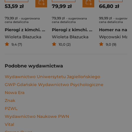
53,59 zł
79,99 zł
66,80 zł
79,99 zł
79,99 zł
99,99 zł
- sugerowana
- sugerowana
- sugerowa
cena detaliczna
cena detaliczna
cena detaliczna
Pierogi z kimchi. Moje ulubione azjatyckie przepisy
Pierogi z kimchi. Moje ulubione azjatyckie przepisy - książka z autografem
Wioleta Błazucka
Wioleta Błazucka
Węcowski Mar
9,4 (7)
10,0 (2)
9,0 (9)
Podobne wydawnictwa
Wydawnictwo Uniwersytetu Jagiellońskiego
GWP Gdańskie Wydawnictwo Psychologiczne
Nowa Era
Znak
PZWL
Wydawnictwo Naukowe PWN
Vital