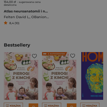
154,00 zł
- sugerowana cena
detaliczna
Atlas neuroanatomii i neurofizjologii Nettera
Felten David L.
,
OBanion Michael K.
,
Maida Mary Summo
8,4 (10)
Bestsellery
KSIĄŻKA
KSIĄŻKA
KSIĄŻKA