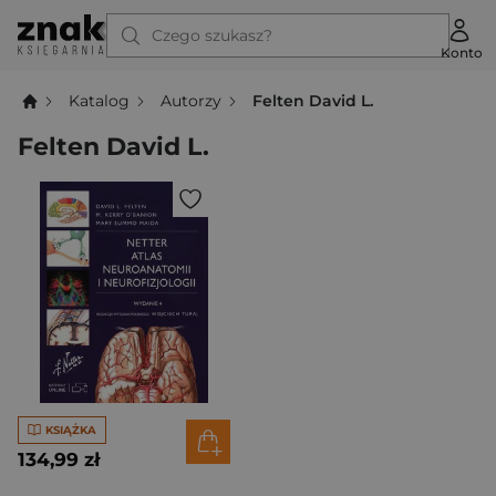
Czego szukasz?
Konto
Katalog
Autorzy
Felten David L.
Felten David L.
KSIĄŻKA
134,99 zł