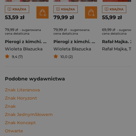
KSIĄŻKA
KSIĄŻKA
KSIĄŻKA
53,59 zł
79,99 zł
55,99 zł
79,99 zł
79,99 zł
69,99 zł
- sugerowana
- sugerowana
- sugerowa
cena detaliczna
cena detaliczna
cena detaliczna
Pierogi z kimchi. Moje ulubione azjatyckie przepisy
Pierogi z kimchi. Moje ulubione azjatyckie przepisy - książka z autografem
Wioleta Błazucka
Wioleta Błazucka
Rafał Majka
,
Tomasz 
9,4 (7)
10,0 (2)
Podobne wydawnictwa
Znak Literanova
Znak Horyzont
Znak
Znak JednymSłowem
Znak Koncept
Otwarte