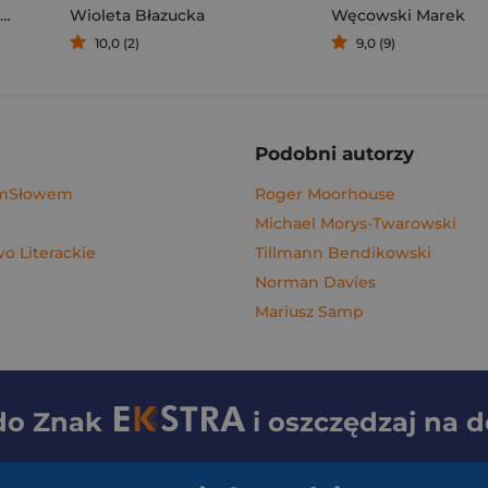
Wioleta Błazucka
Węcowski Marek
10,0 (2)
9,0 (9)
Podobni autorzy
ymSłowem
Roger Moorhouse
Michael Morys-Twarowski
 Literackie
Tillmann Bendikowski
Norman Davies
Mariusz Samp
 do
Znak
i oszczędzaj na 