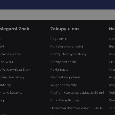
sięgarni Znak
Zakupy u nas
Na
s
Regulamin
Now
akt
Polityka prywatności
Best
acki newsletter
Koszty i formy dostawy
Zap
 serwisu
Formy płatności
Pro
a Wydawnicza Znak
Reklamacje
Mie
ackie Horoskopy
Najczęstsze pytania
Ksi
autorzy
Wygodne zwroty
Ksi
enty w koszyku
PayPo - Kup teraz, zapłać za 30 dni
Rok
log
BLIK Płacę Później
Zak
Darmowa dostawa Znak EKSTRA
Tor