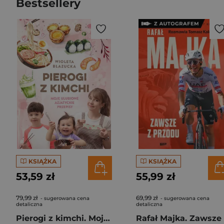
Bestsellery
KSIĄŻKA
KSIĄŻKA
53,59 zł
55,99 zł
79,99 zł
69,99 zł
- sugerowana cena
- sugerowana cena
detaliczna
detaliczna
Pierogi z kimchi. Moje ulubione azjatyckie przepisy