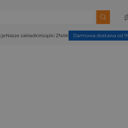
cje
Nasze zakładki
Książki ZNAK
Darmowa dostawa od 99