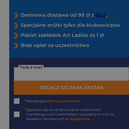
Darmowa dostawa od 99 zł z
Specjalne zniżki tylko dla klubowiczów
Pakiet zakładek Art Ladies za 1 zł
Brak opłat za uczestnictwo
Twój e-mail
DOŁĄCZ DO ZNAK EKSTRA
*
Akceptuję
politykę prywatności
*
Zgadzam się na otrzymywanie wiadomości
marketingowych (newsletter) na podany
e-mail
na
zasadach określonych w
regulaminie
.