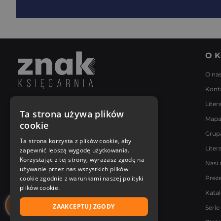
O K
O na
Kont
Liter
Napisz do nas
Ta strona używa plików
Mapa
Poniedziałek - Piątek
cookie
8:00 - 18:00
Grup
[email protected]
Ta strona korzysta z plików cookie, aby
Liter
zapewnić lepszą wygodę użytkowania.
Bądź z nami na bieżąco
Korzystając z tej strony, wyrażasz zgodę na
Nasi 
używanie przez nas wszystkich plików
cookie zgodnie z warunkami naszej polityki
Prez
plików cookie.
Kata
ZAAKCEPTUJ ZGODY
Serie