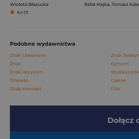
Wioleta Błazucka
Rafał Majka
,
Tomasz Kalemba
9,4 (7)
Podobne wydawnictwa
Znak Literanova
Znak Jedn
Znak
Egmont
Znak Horyzont
Wydawnictwo
Otwarte
Czarne
Znak Koncept
Filia
Dołącz