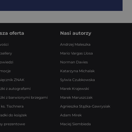
sza oferta
Nasi autorzy
ości
Andrzej Maleszka
sellery
Mario Vargas Llosa
owiedzi
Norman Davies
mocje
Katarzyna Michalak
sięcznik ZNAK
Sylwia Czubkowska
ążki z autografami
Marek Krajewski
ążki z barwionymi brzegami
Marek Maruszczak
 ks. Tischnera
Agnieszka Stążka-Gawrysiak
ładki do książek
Adam Mirek
by prezentowe
Maciej Siembieda