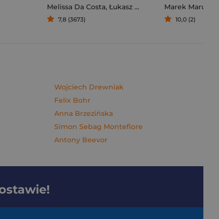
Melissa Da Costa
,
Łukasz Müller
Marek Maruszc
7,8 (3673)
10,0 (2)
Wojciech Drewniak
Felix Bohr
Anna Brzezińska
Simon Sebag Montefiore
Antony Beevor
dostawie!