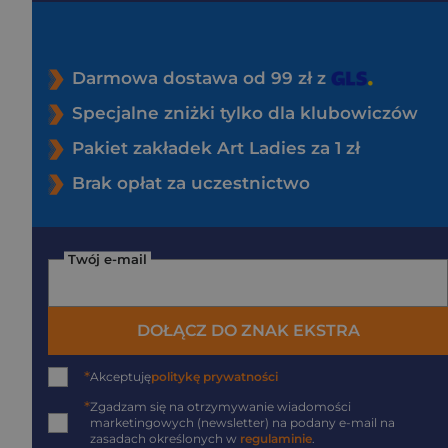
Darmowa dostawa od 99 zł z
Specjalne zniżki tylko dla klubowiczów
Pakiet zakładek Art Ladies za 1 zł
Brak opłat za uczestnictwo
Twój e-mail
DOŁĄCZ DO ZNAK EKSTRA
*
Akceptuję
politykę prywatności
*
Zgadzam się na otrzymywanie wiadomości
marketingowych (newsletter) na podany
e-mail
na
zasadach określonych w
regulaminie
.