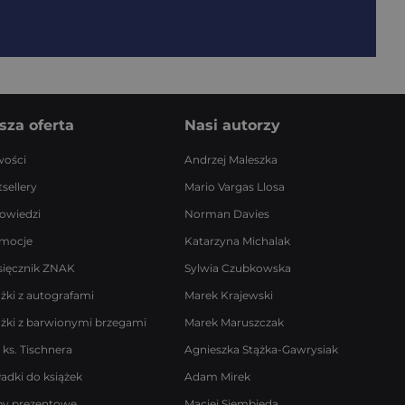
sza oferta
Nasi autorzy
ości
Andrzej Maleszka
sellery
Mario Vargas Llosa
owiedzi
Norman Davies
mocje
Katarzyna Michalak
sięcznik ZNAK
Sylwia Czubkowska
ążki z autografami
Marek Krajewski
ążki z barwionymi brzegami
Marek Maruszczak
 ks. Tischnera
Agnieszka Stążka-Gawrysiak
ładki do książek
Adam Mirek
by prezentowe
Maciej Siembieda