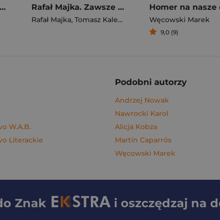
gi z kimchi. Moje ulubione azjatyckie przepisy - książka z autografem
Rafał Majka. Zawsze z przodu. Rozmawia Tomasz Kalemba - książka z autografem
Homer na nasze 
Rafał Majka
,
Tomasz Kalemba
Węcowski Marek
9,0 (9)
Podobni autorzy
Andrzej Nowak
Nawrocki Karol
o W.A.B.
Alicja Kobza
 Literackie
Martín Caparrós
Węcowski Marek
 do
Znak
i oszczędzaj na 