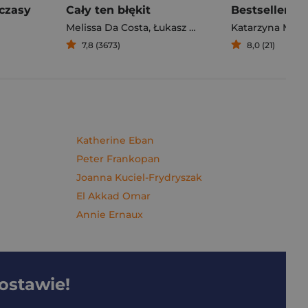
czasy
Cały ten błękit
Bestseller. S
Melissa Da Costa
,
Łukasz Müller
Katarzyna Mich
7,8 (3673)
8,0 (21)
Katherine Eban
Peter Frankopan
Joanna Kuciel-Frydryszak
El Akkad Omar
Annie Ernaux
dostawie!