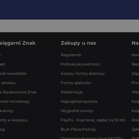
sięgarni Znak
Zakupy u nas
Na
s
Regulamin
Now
akt
Polityka prywatności
Best
acki newsletter
Koszty i formy dostawy
Zap
 serwisu
Formy płatności
Pro
a Wydawnicza Znak
Reklamacje
Mie
ackie Horoskopy
Najczęstsze pytania
Ksi
autorzy
Wygodne zwroty
Ksi
enty w koszyku
PayPo - Kup teraz, zapłać za 30 dni
Rok
log
BLIK Płacę Później
Zak
Darmowa dostawa Znak EKSTRA
Tor