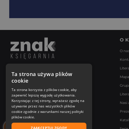
O K
O na
Kont
Liter
Napisz do nas
Ta strona używa plików
Mapa
Poniedziałek - Piątek
cookie
8:00 - 18:00
Grup
[email protected]
Ta strona korzysta z plików cookie, aby
Liter
zapewnić lepszą wygodę użytkowania.
Bądź z nami na bieżąco
Korzystając z tej strony, wyrażasz zgodę na
Nasi 
używanie przez nas wszystkich plików
cookie zgodnie z warunkami naszej polityki
Prez
plików cookie.
Kata
ZAAKCEPTUJ ZGODY
Serie