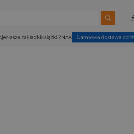
cje
Nasze zakładki
Książki ZNAK
Darmowa dostawa od 99