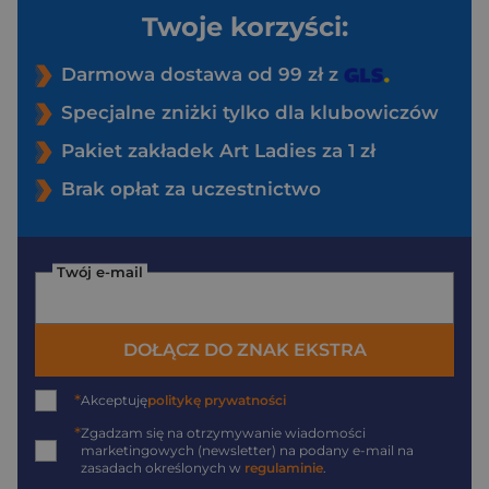
Twoje korzyści:
Darmowa dostawa od 99 zł z
Specjalne zniżki tylko dla klubowiczów
Pakiet zakładek Art Ladies za 1 zł
Brak opłat za uczestnictwo
Twój e-mail
DOŁĄCZ DO ZNAK EKSTRA
*
Akceptuję
politykę prywatności
*
Zgadzam się na otrzymywanie wiadomości
marketingowych (newsletter) na podany
e-mail
na
zasadach określonych w
regulaminie
.