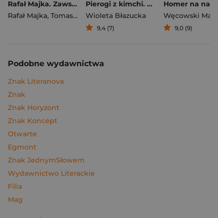
Rafał Majka. Zawsze z przodu. Rozmawia Tomasz Kalemba - książka z autografem
Pierogi z kimchi. Moje ulubione azjatyckie przepisy
Rafał Majka
,
Tomasz Kalemba
Wioleta Błazucka
Węcowski Mar
9,4 (7)
9,0 (9)
Podobne wydawnictwa
Znak Literanova
Znak
Znak Horyzont
Znak Koncept
Otwarte
Egmont
Znak JednymSłowem
Wydawnictwo Literackie
Filia
Mag