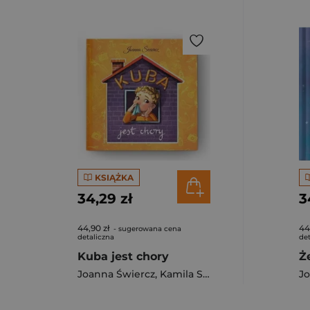
KSIĄŻKA
34,29 zł
3
44,90 zł
44
- sugerowana cena
detaliczna
det
Kuba jest chory
Joanna Świercz
,
Kamila Stankiewicz
Jo