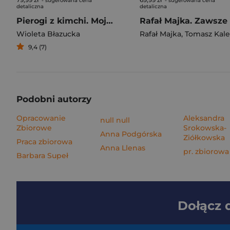
- sugerowana cena
- sugerowana cena
detaliczna
detaliczna
Pierogi z kimchi. Moje ulubione azjatyckie przepisy
Wioleta Błazucka
Rafał Majka
,
Tomasz Kalemba
9,4 (7)
Podobni autorzy
Opracowanie
Aleksandra
null null
Zbiorowe
Srokowska-
Anna Podgórska
Ziółkowska
Praca zbiorowa
Anna Llenas
pr. zbiorowa
Barbara Supeł
Dołącz