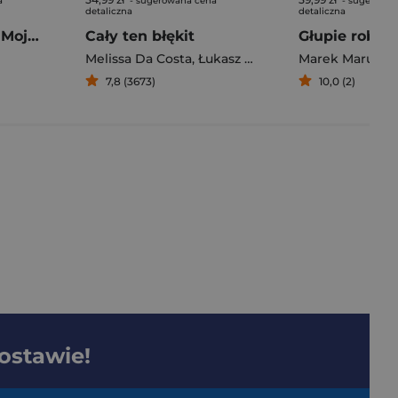
a
- sugerowana cena
- sugerowan
detaliczna
detaliczna
Pierogi z kimchi. Moje ulubione azjatyckie przepisy - książka z autografem
Cały ten błękit
Melissa Da Costa
,
Łukasz Müller
Marek Maruszc
7,8 (3673)
10,0 (2)
dostawie!