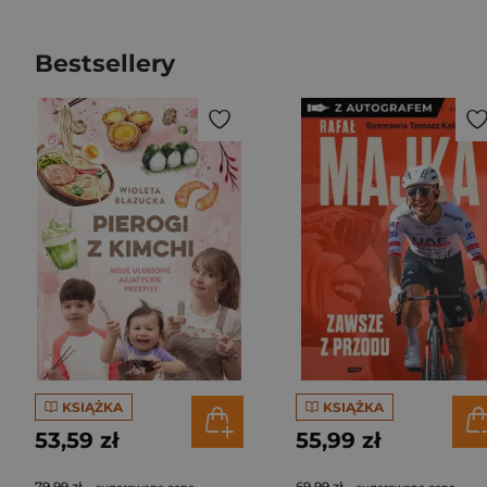
Bestsellery
KSIĄŻKA
KSIĄŻKA
53,59 zł
55,99 zł
79,99 zł
69,99 zł