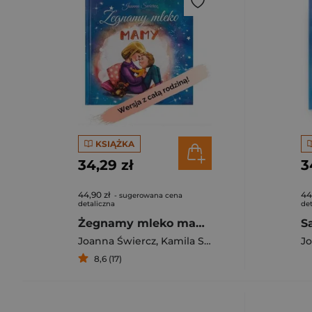
KSIĄŻKA
34,29 zł
3
44,90 zł
44
- sugerowana cena
detaliczna
det
Żegnamy mleko mamy
Joanna Świercz
,
Kamila Stankiewicz
Jo
8,6 (17)