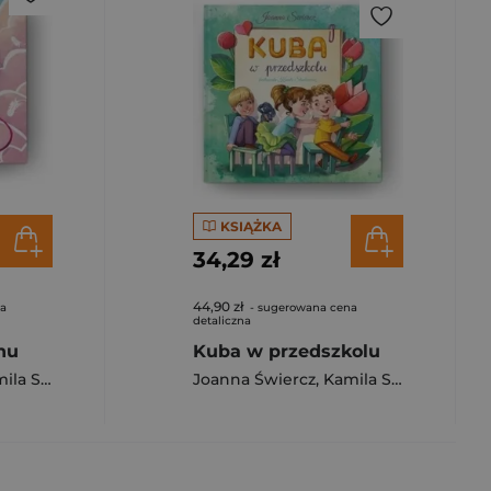
KSIĄŻKA
34,29 zł
44,90 zł
na
- sugerowana cena
detaliczna
nu
Kuba w przedszkolu
Stankiewicz
Joanna Świercz
,
Kamila Stankiewicz