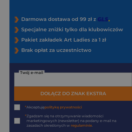
Darmowa dostawa od 99 zł z
Specjalne zniżki tylko dla klubowiczów
Pakiet zakładek Art Ladies za 1 zł
Brak opłat za uczestnictwo
Twój e-mail
DOŁĄCZ DO ZNAK EKSTRA
*
Akceptuję
politykę prywatności
*
Zgadzam się na otrzymywanie wiadomości
marketingowych (newsletter) na podany
e-mail
na
zasadach określonych w
regulaminie
.