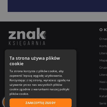
O K
O na
Kont
Liter
Napisz do nas
Ta strona używa plików
Mapa
Poniedziałek - Piątek
cookie
8:00 - 18:00
Grup
[email protected]
Ta strona korzysta z plików cookie, aby
Liter
zapewnić lepszą wygodę użytkowania.
Bądź z nami na bieżąco
Korzystając z tej strony, wyrażasz zgodę na
Nasi 
używanie przez nas wszystkich plików
cookie zgodnie z warunkami naszej polityki
Prez
plików cookie.
Kata
ZAAKCEPTUJ ZGODY
Serie