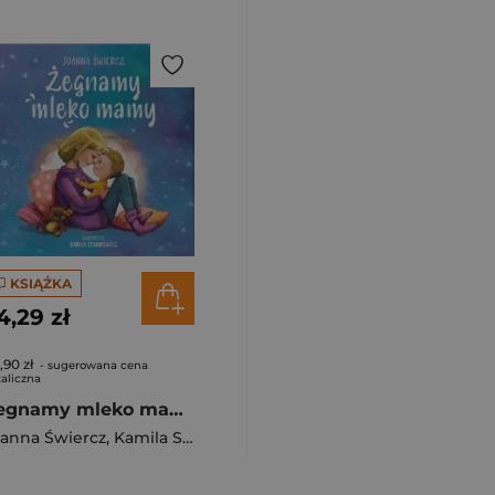
KSIĄŻKA
4,29 zł
,90 zł
- sugerowana cena
aliczna
Żegnamy mleko mamy w.poprawione
anna Świercz
,
Kamila Stankiewicz