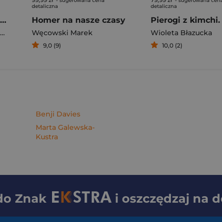
- sugerowana cena
- sugerowana cen
detaliczna
detaliczna
Rafał Majka. Zawsze z przodu. Rozmawia Tomasz Kalemba - książka z autografem
Homer na nasze czasy
Węcowski Marek
Wioleta Błazucka
9,0 (9)
10,0 (2)
Benji Davies
Marta Galewska-
Kustra
 do
Znak
i oszczędzaj na 