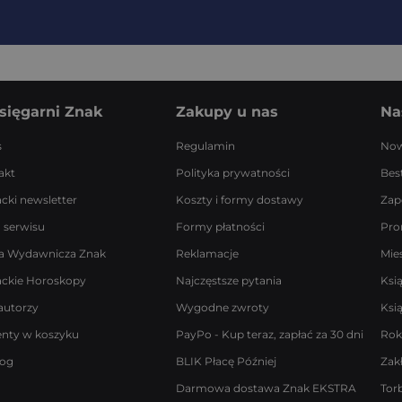
sięgarni Znak
Zakupy u nas
Na
s
Regulamin
Now
akt
Polityka prywatności
Best
acki newsletter
Koszty i formy dostawy
Zap
 serwisu
Formy płatności
Pro
a Wydawnicza Znak
Reklamacje
Mie
ackie Horoskopy
Najczęstsze pytania
Ksi
autorzy
Wygodne zwroty
Ksi
enty w koszyku
PayPo - Kup teraz, zapłać za 30 dni
Rok
log
BLIK Płacę Później
Zak
Darmowa dostawa Znak EKSTRA
Tor