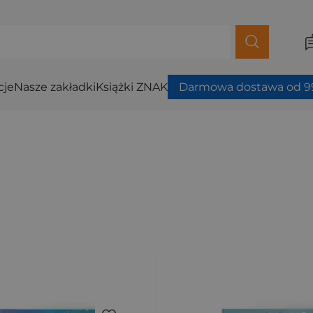
cje
Nasze zakładki
Książki ZNAK
Darmowa dostawa od 99