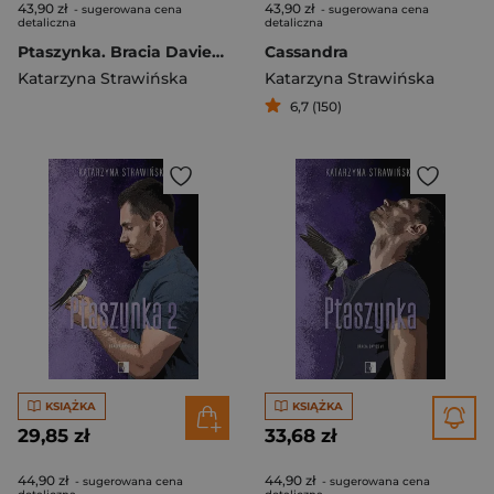
43,90 zł
43,90 zł
- sugerowana cena
- sugerowana cena
detaliczna
detaliczna
Ptaszynka. Bracia Davies. Tom 3
Cassandra
Katarzyna Strawińska
Katarzyna Strawińska
6,7 (150)
KSIĄŻKA
KSIĄŻKA
29,85 zł
33,68 zł
44,90 zł
44,90 zł
- sugerowana cena
- sugerowana cena