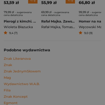
53,59 zł
55,99 zł
66,80 zł
79,99 zł
69,99 zł
99,99 zł
- sugerowana
- sugerowana
- sugerowa
cena detaliczna
cena detaliczna
cena detaliczna
Pierogi z kimchi. Moje ulubione azjatyckie przepisy
Rafał Majka. Zawsze z przodu. Rozmawia Tomasz Kalemba - książka z autografem
Wioleta Błazucka
Rafał Majka
,
Tomasz Kalemba
Węcowski Mar
9,4 (7)
9,0 (9)
Podobne wydawnictwa
Znak Literanova
Znak
Znak JednymSłowem
Mag
Wydawnictwo W.A.B.
Filia
Znak Koncept
Egmont