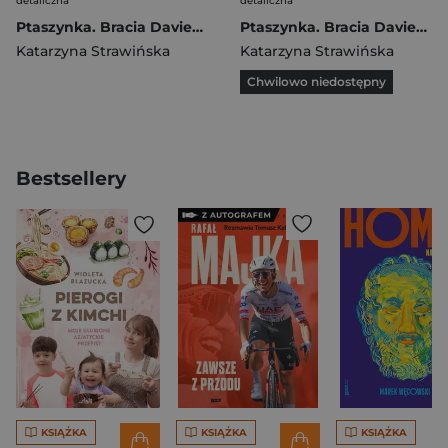
detaliczna
detaliczna
Ptaszynka. Bracia Davies. Tom 2
Ptaszynka. Bracia Davies. Tom 1
Katarzyna Strawińska
Katarzyna Strawińska
Chwilowo niedostępny
Bestsellery
KSIĄŻKA
KSIĄŻKA
KSIĄŻKA