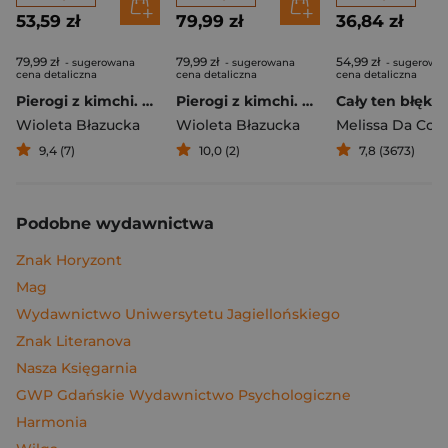
53,59 zł
79,99 zł
36,84 zł
79,99 zł
79,99 zł
54,99 zł
- sugerowana
- sugerowana
- sugerowa
cena detaliczna
cena detaliczna
cena detaliczna
Pierogi z kimchi. Moje ulubione azjatyckie przepisy
Pierogi z kimchi. Moje ulubione azjatyckie przepisy - książka z autografem
Cały ten błękit
Wioleta Błazucka
Wioleta Błazucka
Melissa Da Cos
9,4 (7)
10,0 (2)
7,8 (3673)
Podobne wydawnictwa
Znak Horyzont
Mag
Wydawnictwo Uniwersytetu Jagiellońskiego
Znak Literanova
Nasza Księgarnia
GWP Gdańskie Wydawnictwo Psychologiczne
Harmonia