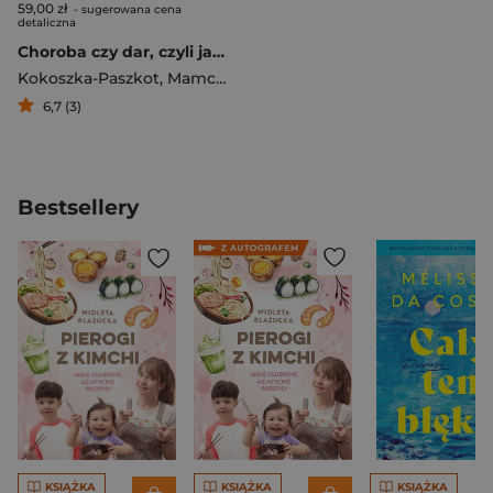
59,00 zł
- sugerowana cena
detaliczna
Choroba czy dar, czyli jak mówimy o starości
Kokoszka-Paszkot
,
Mamcarz
,
Czupryniak
6,7 (3)
Bestsellery
KSIĄŻKA
KSIĄŻKA
KSIĄŻKA