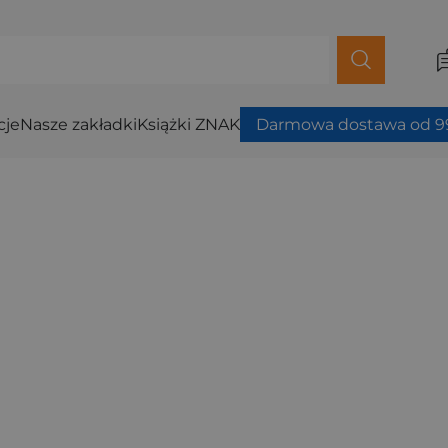
cje
Nasze zakładki
Książki ZNAK
Darmowa dostawa od 99