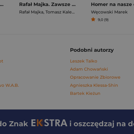
gi z kimchi. Moje ulubione azjatyckie przepisy - książka z autografem
Rafał Majka. Zawsze z przodu. Rozmawia Tomasz Kalemba - książka z autografem
Homer na nasze 
Rafał Majka
,
Tomasz Kalemba
Węcowski Marek
9,0 (9)
Podobni autorzy
pt
Leszek Talko
Adam Chowański
Opracowanie Zbiorowe
o W.A.B.
Agnieszka Klessa-Shin
Bartek Kieżun
 do
Znak
i oszczędzaj na 