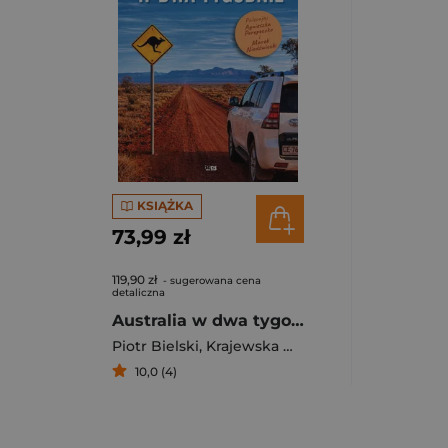
KSIĄŻKA
73,99 zł
119,90 zł
- sugerowana cena
detaliczna
Australia w dwa tygodnie
Piotr Bielski
,
Krajewska Marzena
10,0 (4)