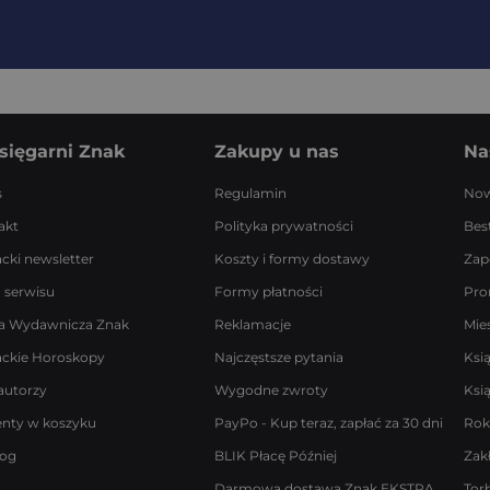
sięgarni Znak
Zakupy u nas
Na
s
Regulamin
Now
akt
Polityka prywatności
Best
acki newsletter
Koszty i formy dostawy
Zap
 serwisu
Formy płatności
Pro
a Wydawnicza Znak
Reklamacje
Mie
ackie Horoskopy
Najczęstsze pytania
Ksi
autorzy
Wygodne zwroty
Ksi
enty w koszyku
PayPo - Kup teraz, zapłać za 30 dni
Rok
log
BLIK Płacę Później
Zak
Darmowa dostawa Znak EKSTRA
Tor