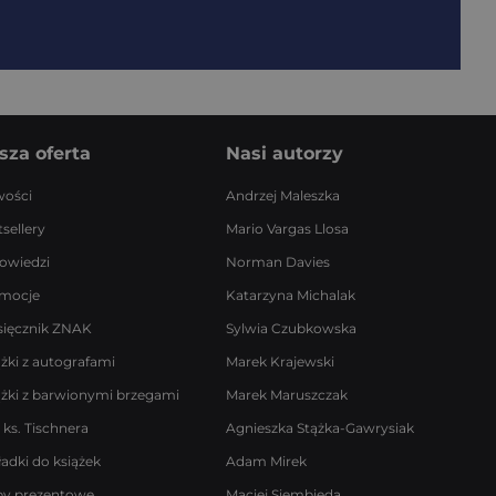
sza oferta
Nasi autorzy
ości
Andrzej Maleszka
sellery
Mario Vargas Llosa
owiedzi
Norman Davies
mocje
Katarzyna Michalak
sięcznik ZNAK
Sylwia Czubkowska
ążki z autografami
Marek Krajewski
ążki z barwionymi brzegami
Marek Maruszczak
 ks. Tischnera
Agnieszka Stążka-Gawrysiak
ładki do książek
Adam Mirek
by prezentowe
Maciej Siembieda