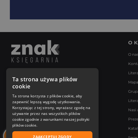
O K
O na
Kont
Liter
Napisz do nas
Ta strona używa plików
Mapa
Poniedziałek - Piątek
cookie
8:00 - 18:00
Grup
[email protected]
Ta strona korzysta z plików cookie, aby
Liter
zapewnić lepszą wygodę użytkowania.
Bądź z nami na bieżąco
Korzystając z tej strony, wyrażasz zgodę na
Nasi 
używanie przez nas wszystkich plików
cookie zgodnie z warunkami naszej polityki
Prez
plików cookie.
Kata
ZAAKCEPTUJ ZGODY
Serie