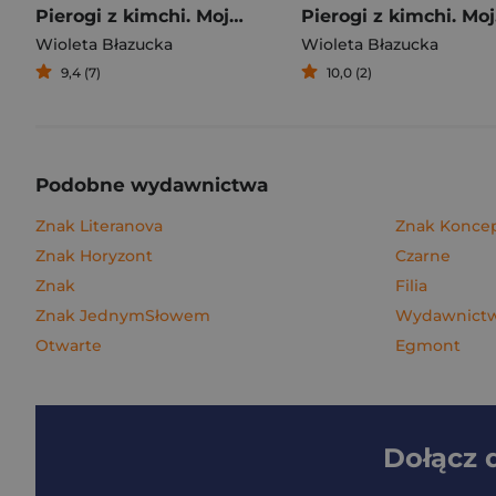
Pierogi z kimchi. Moje ulubione azjatyckie przepisy
Piero
Wioleta Błazucka
Wioleta Błazucka
9,4 (7)
10,0 (2)
Podobne wydawnictwa
Znak Literanova
Znak Konce
Znak Horyzont
Czarne
Znak
Filia
Znak JednymSłowem
Wydawnictw
Otwarte
Egmont
Dołącz