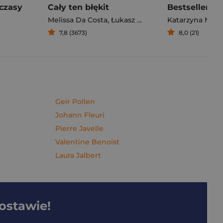
czasy
Cały ten błękit
Bestseller. S
Melissa Da Costa
,
Łukasz Müller
Katarzyna Mich
7,8 (3673)
8,0 (21)
Geir Pollen
Johann Fleuri
Pierre Javelle
Valentine Benoist
Laura Jalbert
dostawie!