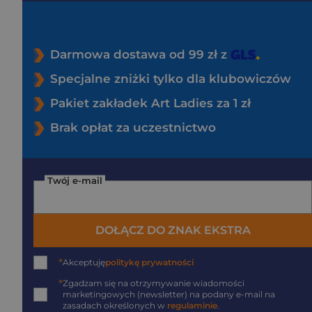
Darmowa dostawa od 99 zł z
Specjalne zniżki tylko dla klubowiczów
Pakiet zakładek Art Ladies za 1 zł
Brak opłat za uczestnictwo
Twój e-mail
DOŁĄCZ DO ZNAK EKSTRA
*
Akceptuję
politykę prywatności
*
Zgadzam się na otrzymywanie wiadomości
marketingowych (newsletter) na podany
e-mail
na
zasadach określonych w
regulaminie
.