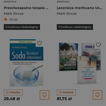
detaliczna
detaliczna
Przeciwzapalna terapia tlenowa Jak bezpiecznie korzystać z darmowego środka leczniczego
Lecznicza marihuana Uzdrawiające właściwości oleju z konopii indyjskiej
Mark Sircus
Mark Sircus
7,0 (2)
Chwilowo niedostępny
Chwilowo niedostępny
KSIĄŻKA
KSIĄŻKA
29,48 zł
81,75 zł