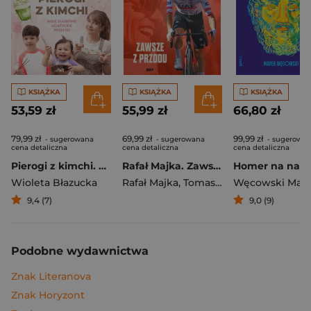
KSIĄŻKA
KSIĄŻKA
KSIĄŻKA
53,59 zł
55,99 zł
66,80 zł
79,99 zł
69,99 zł
99,99 zł
- sugerowana
- sugerowana
- sugerowa
cena detaliczna
cena detaliczna
cena detaliczna
Pierogi z kimchi. Moje ulubione azjatyckie przepisy
Rafał Majka. Zawsze z przodu. Rozmawia Tomasz Kalemba - książka z autografem
Wioleta Błazucka
Rafał Majka
,
Tomasz Kalemba
Węcowski Mar
9,4 (7)
9,0 (9)
Podobne wydawnictwa
Znak Literanova
Znak Horyzont