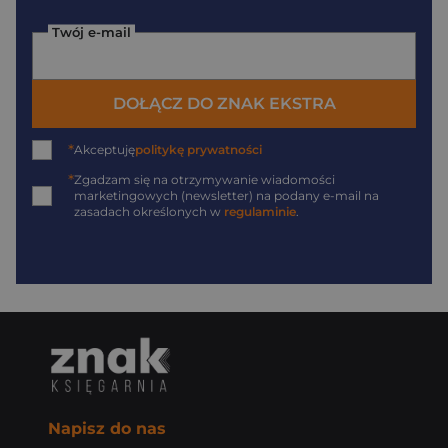
Twój e-mail
DOŁĄCZ DO ZNAK EKSTRA
*
Akceptuję
politykę prywatności
*
Zgadzam się na otrzymywanie wiadomości
marketingowych (newsletter) na podany
e-mail
na
zasadach określonych w
regulaminie
.
Napisz do nas