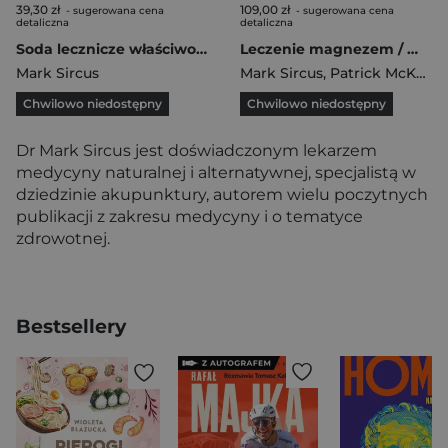
39,30 zł
109,00 zł
- sugerowana cena
- sugerowana cena
detaliczna
detaliczna
Soda lecznicze właściwości Kompendium wiedzy o tanim, bezpiecznym i skutecznym środku uzdrawiającym
Leczenie magnezem / Woda życia / Jak oddychać aby być zdrowym Pakiet
Mark Sircus
Mark Sircus
,
Patrick McKeown
Chwilowo niedostępny
Chwilowo niedostępny
Dr Mark Sircus jest doświadczonym lekarzem
medycyny naturalnej i alternatywnej, specjalistą w
dziedzinie akupunktury, autorem wielu poczytnych
publikacji z zakresu medycyny i o tematyce
zdrowotnej.
Bestsellery