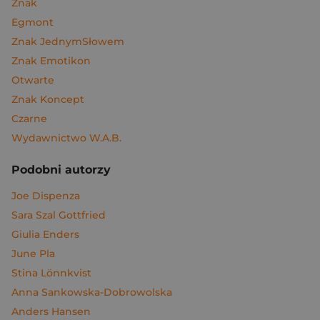
Znak
Egmont
Znak JednymSłowem
Znak Emotikon
Otwarte
Znak Koncept
Czarne
Wydawnictwo W.A.B.
Podobni autorzy
Joe Dispenza
Sara Szal Gottfried
Giulia Enders
June Pla
Stina Lönnkvist
Anna Sankowska-Dobrowolska
Anders Hansen