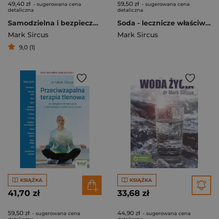
49,40 zł
59,50 zł
- sugerowana cena
- sugerowana cena
detaliczna
detaliczna
Samodzielna i bezpieczna terapia jodem
Soda - lecznicze właściwości.
Mark Sircus
Mark Sircus
9,0 (1)
KSIĄŻKA
KSIĄŻKA
41,70 zł
33,68 zł
59,50 zł
44,90 zł
- sugerowana cena
- sugerowana cena