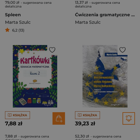
79,00 zł
13,37 zł
- sugerowana cena
- sugerowana cena
detaliczna
detaliczna
Spleen
Ćwiczenia gramatyczne i ortograficzne SP 3
Marta Szulc
Marta Szulc
6,2 (13)
KSIĄŻKA
KSIĄŻKA
7,88 zł
39,23 zł
7,88 zł
52,30 zł
- sugerowana cena
- sugerowana cena