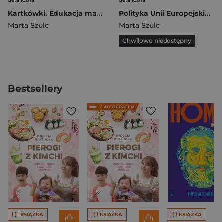
detaliczna
detaliczna
Kartkówki. Edukacja matematyczna SP 2
Polityka Unii Europejskiej wobec Regionu Morza Bałtyckiego
Marta Szulc
Marta Szulc
Chwilowo niedostępny
Bestsellery
KSIĄŻKA
KSIĄŻKA
KSIĄŻKA