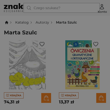
Czego szukasz?
Konto
Katalog
Autorzy
Marta Szulc
Marta Szulc
KSIĄŻKA
KSIĄŻKA
74,31 zł
13,37 zł