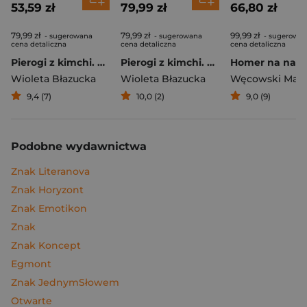
53,59 zł
79,99 zł
66,80 zł
79,99 zł
79,99 zł
99,99 zł
- sugerowana
- sugerowana
- sugerowa
cena detaliczna
cena detaliczna
cena detaliczna
Pierogi z kimchi. Moje ulubione azjatyckie przepisy
Pierogi z kimchi. Moje ulubione azjatyckie przepisy - książka z autografem
Wioleta Błazucka
Wioleta Błazucka
Węcowski Mar
9,4 (7)
10,0 (2)
9,0 (9)
Podobne wydawnictwa
Znak Literanova
Znak Horyzont
Znak Emotikon
Znak
Znak Koncept
Egmont
Znak JednymSłowem
Otwarte