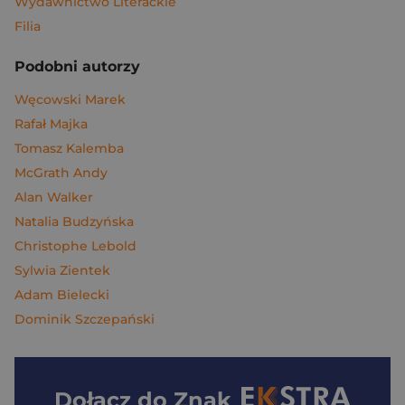
Wydawnictwo Literackie
Filia
Podobni autorzy
Węcowski Marek
Rafał Majka
Tomasz Kalemba
McGrath Andy
Alan Walker
Natalia Budzyńska
Christophe Lebold
Sylwia Zientek
Adam Bielecki
Dominik Szczepański
Dołącz do
Znak