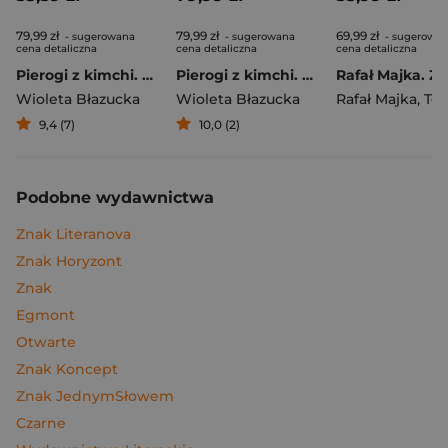
79,99 zł
79,99 zł
69,99 zł
- sugerowana
- sugerowana
- sugerowa
cena detaliczna
cena detaliczna
cena detaliczna
Pierogi z kimchi. Moje ulubione azjatyckie przepisy
Pierogi z kimchi. Moje ulubione azjatyckie przepisy - książka z autografem
Wioleta Błazucka
Wioleta Błazucka
Rafał Majka
,
Tomasz 
9,4 (7)
10,0 (2)
Podobne wydawnictwa
Znak Literanova
Znak Horyzont
Znak
Egmont
Otwarte
Znak Koncept
Znak JednymSłowem
Czarne