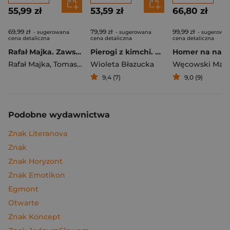
55,99 zł
53,59 zł
66,80 zł
69,99 zł
79,99 zł
99,99 zł
- sugerowana
- sugerowana
- sugerowa
cena detaliczna
cena detaliczna
cena detaliczna
Rafał Majka. Zawsze z przodu. Rozmawia Tomasz Kalemba - książka z autografem
Pierogi z kimchi. Moje ulubione azjatyckie przepisy
Rafał Majka
,
Tomasz Kalemba
Wioleta Błazucka
Węcowski Mar
9,4 (7)
9,0 (9)
Podobne wydawnictwa
Znak Literanova
Znak
Znak Horyzont
Znak Emotikon
Egmont
Otwarte
Znak Koncept