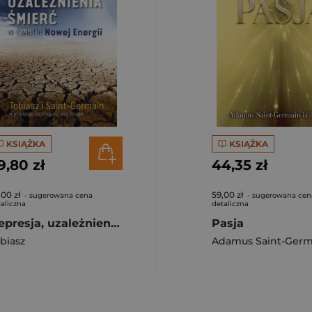
KSIĄŻKA
KSIĄŻKA
9,80 zł
44,35 zł
,00 zł
59,00 zł
- sugerowana cena
- sugerowana cen
aliczna
detaliczna
Depresja, uzależnienia, śmierć w świetle Nowej Energii
Pasja
biasz
Adamus Saint-Germ