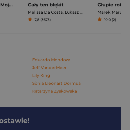
Pierogi z kimchi. Moje ulubione azjatyckie przepisy - książka z autografem
Cały ten błękit
Melissa Da Costa
,
Łukasz Müller
Marek Maruszc
7,8 (3673)
10,0 (2)
Eduardo Mendoza
Jeff VanderMeer
Lily King
Sònia Lleonart Dormuà
Katarzyna Zyskowska
dostawie!