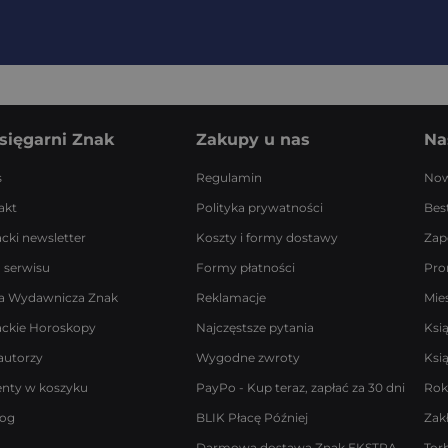
sięgarni Znak
Zakupy u nas
Na
s
Regulamin
Now
akt
Polityka prywatności
Best
acki newsletter
Koszty i formy dostawy
Zap
 serwisu
Formy płatności
Pro
a Wydawnicza Znak
Reklamacje
Mie
ackie Horoskopy
Najczęstsze pytania
Ksi
autorzy
Wygodne zwroty
Ksi
enty w koszyku
PayPo - Kup teraz, zapłać za 30 dni
Rok
log
BLIK Płacę Później
Zak
Darmowa dostawa Znak EKSTRA
Tor