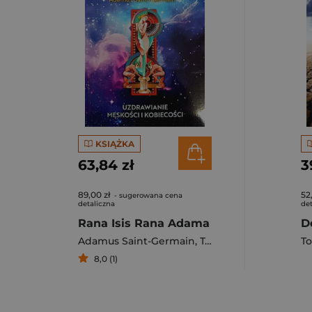
KSIĄŻKA
63,84 zł
3
89,00 zł
52
- sugerowana cena
detaliczna
det
Rana Isis Rana Adama
Adamus Saint-Germain
,
Tobiasz
To
8,0 (1)