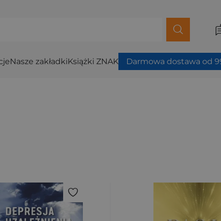
cje
Nasze zakładki
Książki ZNAK
Darmowa dostawa od 99