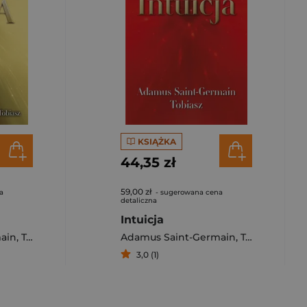
KSIĄŻKA
44,35 zł
59,00 zł
a
- sugerowana cena
detaliczna
Intuicja
ain
,
Tobiasz
Adamus Saint-Germain
,
Tobiasz
3,0 (1)