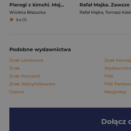
Pierogi z kimchi. Moje ulubione azjatyckie przepisy
Wioleta Błazucka
Rafał Majka
,
Tomasz Kalemba
9,4 (7)
Podobne wydawnictwa
Znak Literanova
Znak Konce
Znak
Wydawnictwo
Znak Horyzont
Filia
Znak JednymSłowem
PIW Państwo
Czarne
Marginesy
Dołącz