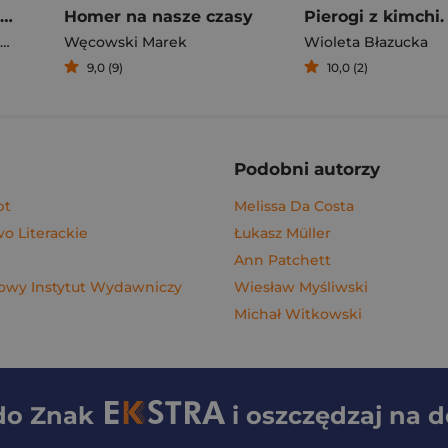
Rafał Majka. Zawsze z przodu. Rozmawia Tomasz Kalemba - książka z autografem
Homer na nasze czasy
Węcowski Marek
Wioleta Błazucka
9,0 (9)
10,0 (2)
Podobni autorzy
pt
Melissa Da Costa
 Literackie
Łukasz Müller
Ann Patchett
wy Instytut Wydawniczy
Wiesław Myśliwski
Michał Witkowski
 do
Znak
i oszczędzaj na 