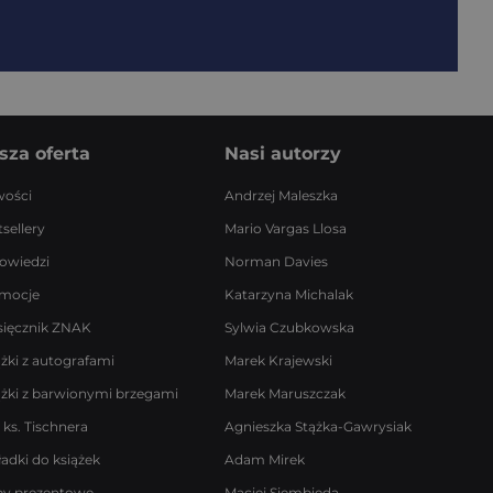
sza oferta
Nasi autorzy
ości
Andrzej Maleszka
sellery
Mario Vargas Llosa
owiedzi
Norman Davies
mocje
Katarzyna Michalak
sięcznik ZNAK
Sylwia Czubkowska
ążki z autografami
Marek Krajewski
ążki z barwionymi brzegami
Marek Maruszczak
 ks. Tischnera
Agnieszka Stążka-Gawrysiak
ładki do książek
Adam Mirek
by prezentowe
Maciej Siembieda