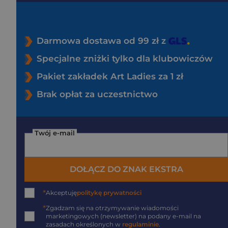
Darmowa dostawa od 99 zł z
Specjalne zniżki tylko dla klubowiczów
Pakiet zakładek Art Ladies za 1 zł
Brak opłat za uczestnictwo
Twój e-mail
DOŁĄCZ DO ZNAK EKSTRA
*
Akceptuję
politykę prywatności
*
Zgadzam się na otrzymywanie wiadomości
marketingowych (newsletter) na podany
e-mail
na
zasadach określonych w
regulaminie
.