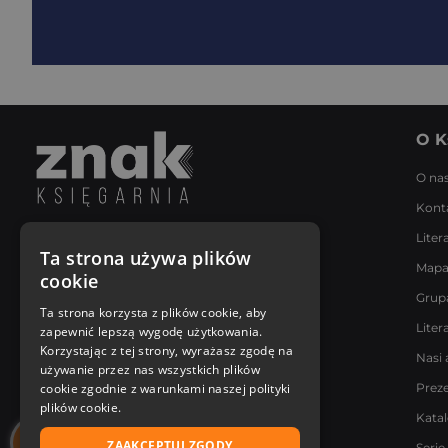
O K
O na
Kont
Liter
Napisz do nas
Ta strona używa plików
Mapa
Poniedziałek - Piątek
cookie
8:00 - 18:00
Grup
[email protected]
Ta strona korzysta z plików cookie, aby
Liter
zapewnić lepszą wygodę użytkowania.
Bądź z nami na bieżąco
Korzystając z tej strony, wyrażasz zgodę na
Nasi 
używanie przez nas wszystkich plików
cookie zgodnie z warunkami naszej polityki
Prez
plików cookie.
Kata
ZAAKCEPTUJ ZGODY
Serie