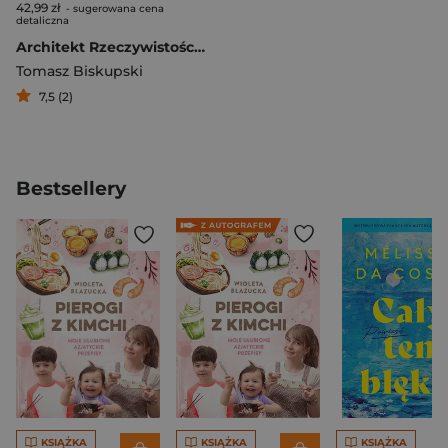
42,99 zł
- sugerowana cena
detaliczna
Architekt Rzeczywistości. Wiosna
Tomasz Biskupski
7,5 (2)
Bestsellery
KSIĄŻKA
KSIĄŻKA
KSIĄŻKA