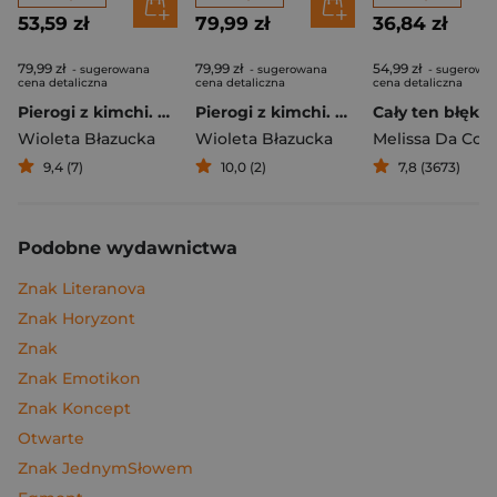
53,59 zł
79,99 zł
36,84 zł
79,99 zł
79,99 zł
54,99 zł
- sugerowana
- sugerowana
- sugerowa
cena detaliczna
cena detaliczna
cena detaliczna
Pierogi z kimchi. Moje ulubione azjatyckie przepisy
Pierogi z kimchi. Moje ulubione azjatyckie przepisy - książka z autografem
Cały ten błękit
Wioleta Błazucka
Wioleta Błazucka
Melissa Da Cos
9,4 (7)
10,0 (2)
7,8 (3673)
Podobne wydawnictwa
Znak Literanova
Znak Horyzont
Znak
Znak Emotikon
Znak Koncept
Otwarte
Znak JednymSłowem