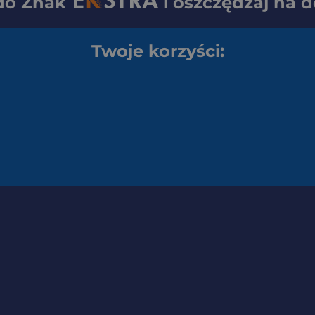
 do
Znak
i oszczędzaj na 
Twoje korzyści: