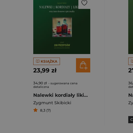
KSIĄŻKA
23,99 zł
2
34,90 zł
36
- sugerowana cena
detaliczna
det
Nalewki kordiały likiery oraz inne domowe spirytualia
Zygmunt Skibicki
Zy
8,3 (7)
C