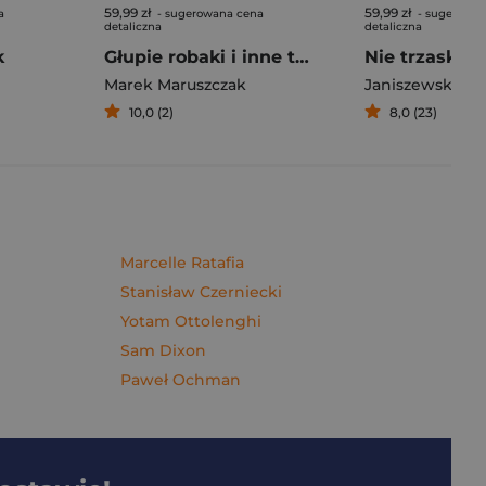
59,99 zł
59,99 zł
a
- sugerowana cena
- sugerowan
detaliczna
detaliczna
k
Głupie robaki i inne takie Polski
Marek Maruszczak
Janiszewska M
10,0 (2)
8,0 (23)
Marcelle Ratafia
Stanisław Czerniecki
Yotam Ottolenghi
Sam Dixon
Paweł Ochman