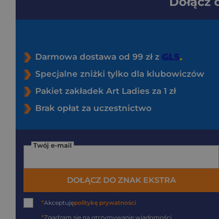
Dołącz
Darmowa dostawa od 99 zł z
Specjalne zniżki tylko dla klubowiczów
Pakiet zakładek Art Ladies za 1 zł
Brak opłat za uczestnictwo
Twój e-mail
DOŁĄCZ DO ZNAK EKSTRA
*
Akceptuję
politykę prywatności
*
Zgadzam się na otrzymywanie wiadomości