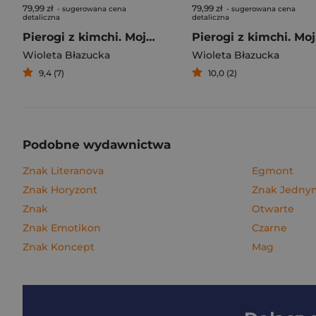
79,99 zł
79,99 zł
- sugerowana cena
- sugerowana cena
detaliczna
detaliczna
Pierogi z kimchi. Moje ulubione azjatyckie przepisy
Piero
Wioleta Błazucka
Wioleta Błazucka
9,4 (7)
10,0 (2)
Podobne wydawnictwa
Znak Literanova
Egmont
Znak Horyzont
Znak Jedn
Znak
Otwarte
Znak Emotikon
Czarne
Znak Koncept
Mag