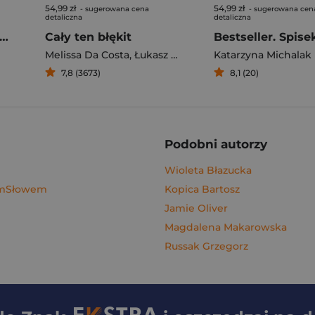
54,99 zł
54,99 zł
- sugerowana cena
- sugerowana cen
detaliczna
detaliczna
gi z kimchi. Moje ulubione azjatyckie przepisy - książka z autografem
Cały ten błękit
Bestseller. Spise
Melissa Da Costa
,
Łukasz Müller
Katarzyna Michalak
7,8 (3673)
8,1 (20)
Podobni autorzy
Wioleta Błazucka
ymSłowem
Kopica Bartosz
Jamie Oliver
Magdalena Makarowska
Russak Grzegorz