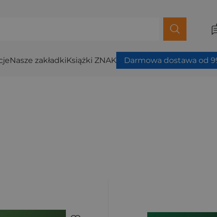
cje
Nasze zakładki
Książki ZNAK
Darmowa dostawa od 99