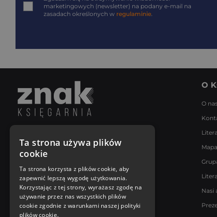
marketingowych (newsletter) na podany
e-mail
na
zasadach określonych w
regulaminie
.
O K
O na
Kont
Liter
Napisz do nas
Ta strona używa plików
Mapa
Poniedziałek - Piątek
cookie
8:00 - 18:00
Grup
[email protected]
Ta strona korzysta z plików cookie, aby
Liter
zapewnić lepszą wygodę użytkowania.
Bądź z nami na bieżąco
Korzystając z tej strony, wyrażasz zgodę na
Nasi 
używanie przez nas wszystkich plików
cookie zgodnie z warunkami naszej polityki
Prez
plików cookie.