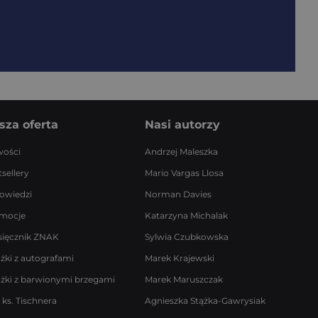
sza oferta
Nasi autorzy
ości
Andrzej Maleszka
sellery
Mario Vargas Llosa
owiedzi
Norman Davies
mocje
Katarzyna Michalak
sięcznik ZNAK
Sylwia Czubkowska
ążki z autografami
Marek Krajewski
ążki z barwionymi brzegami
Marek Maruszczak
 ks. Tischnera
Agnieszka Stążka-Gawrysiak