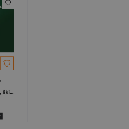
a
Nalewki, kordiały, likiery oraz inne domowe spirytualia ponad 200 przepisów plus niezliczona ilość wariantów
y