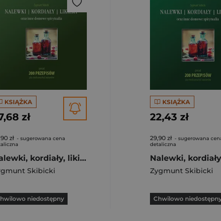
KSIĄŻKA
KSIĄŻKA
7,68 zł
22,43 zł
,90 zł
29,90 zł
- sugerowana cena
- sugerowana cen
aliczna
detaliczna
Nalewki, kordiały, likiery oraz inne domowe spirytualia
gmunt Skibicki
Zygmunt Skibicki
hwilowo niedostępny
Chwilowo niedostępn