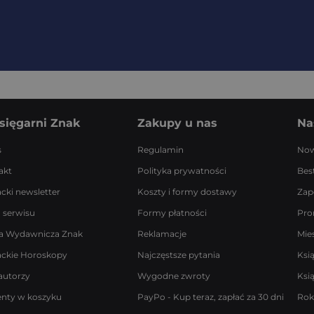
sięgarni Znak
Zakupy u nas
Na
s
Regulamin
Now
akt
Polityka prywatności
Best
acki newsletter
Koszty i formy dostawy
Zap
 serwisu
Formy płatności
Pro
a Wydawnicza Znak
Reklamacje
Mie
ackie Horoskopy
Najczęstsze pytania
Ksi
autorzy
Wygodne zwroty
Ksi
enty w koszyku
PayPo - Kup teraz, zapłać za 30 dni
Rok