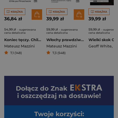
KSIĄŻKA
KSIĄŻKA
KSIĄŻKA
36,84 zł
39,99 zł
39,99 zł
54,99 zł
59,99 zł
59,99 zł
- sugerowana
- sugerowana
- sugerowa
cena detaliczna
cena detaliczna
cena detaliczna
Koniec tęczy. Chile po Pinochecie
Włochy prawdziwe. Podróż śladami mafii, migracji i kryzysów
Mateusz Mazzini
Mateusz Mazzini
Geoff White
,
Hanna 
7,1 (148)
7,3 (548)
Dołącz do
Znak
i oszczędzaj na dostawie!
Twoje korzyści: