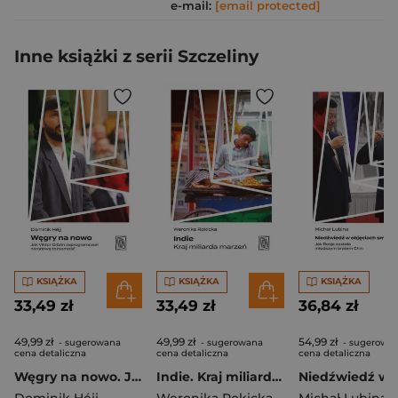
e-mail:
[email protected]
Inne książki z serii Szczeliny
KSIĄŻKA
KSIĄŻKA
KSIĄŻKA
33,49 zł
33,49 zł
36,84 zł
49,99 zł
49,99 zł
54,99 zł
- sugerowana
- sugerowana
- sugerowa
cena detaliczna
cena detaliczna
cena detaliczna
Węgry na nowo. Jak Viktor Orbán zaprogramował narodową tożsamość
Indie. Kraj miliarda marzeń
Dominik Héjj
Weronika Rokicka
Michał Lubina