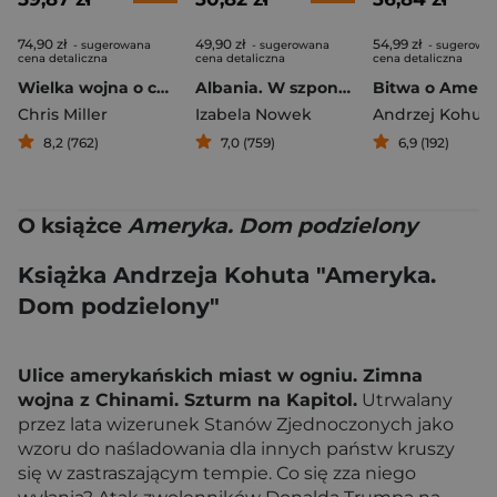
74,90 zł
49,90 zł
54,99 zł
- sugerowana
- sugerowana
- sugerowa
cena detaliczna
cena detaliczna
cena detaliczna
Wielka wojna o chipy Jak USA i Chiny walczą o technologiczną dominację nad światem
Albania. W szponach czarnego orła
Chris Miller
Izabela Nowek
Andrzej Kohut
8,2 (762)
7,0 (759)
6,9 (192)
O książce
Ameryka. Dom podzielony
Książka Andrzeja Kohuta "Ameryka.
Dom podzielony"
Ulice amerykańskich miast w ogniu. Zimna
wojna z Chinami. Szturm na Kapitol.
Utrwalany
przez lata wizerunek Stanów Zjednoczonych jako
wzoru do naśladowania dla innych państw kruszy
się w zastraszającym tempie. Co się zza niego