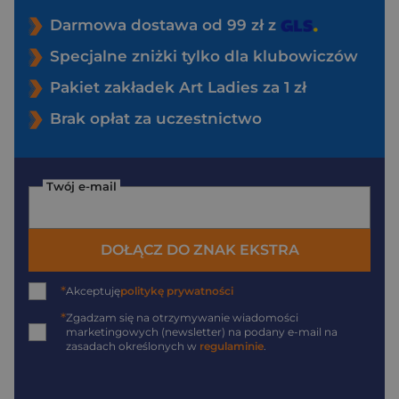
Darmowa dostawa od 99 zł z
Specjalne zniżki tylko dla klubowiczów
Pakiet zakładek Art Ladies za 1 zł
Brak opłat za uczestnictwo
Twój e-mail
DOŁĄCZ DO ZNAK EKSTRA
*
Akceptuję
politykę prywatności
*
Zgadzam się na otrzymywanie wiadomości
marketingowych (newsletter) na podany
e-mail
na
zasadach określonych w
regulaminie
.