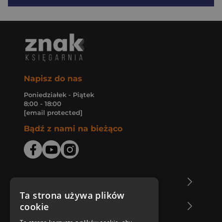
Napisz do nas
Poniedziałek - Piątek
8:00 - 18:00
[email protected]
Bądź z nami na bieżąco
O Księgarni Znak
Ta strona używa plików
cookie
Zakupy u nas