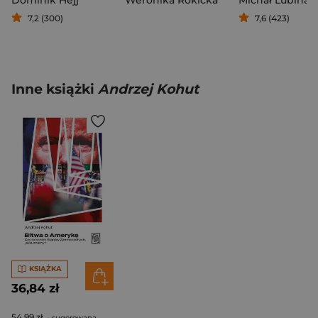
7,2 (300)
7,6 (423)
Inne książki
Andrzej Kohut
KSIĄŻKA
36,84 zł
54,99 zł
- sugerowana