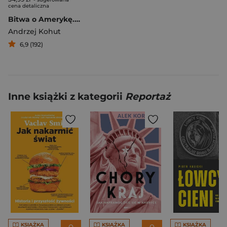
cena detaliczna
Bitwa o Amerykę. Czy to koniec Stanów Zjednoczonych, jakie znamy?
Andrzej Kohut
6,9 (192)
Inne książki z kategorii
Reportaż
KSIĄŻKA
KSIĄŻKA
KSIĄŻKA