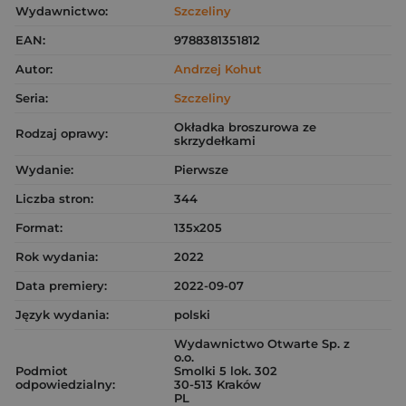
Wydawnictwo:
Szczeliny
EAN:
9788381351812
Autor:
Andrzej Kohut
Seria:
Szczeliny
Okładka broszurowa ze
Rodzaj oprawy:
skrzydełkami
Wydanie:
Pierwsze
Liczba stron:
344
Format:
135x205
Rok wydania:
2022
Data premiery:
2022-09-07
Język wydania:
polski
Wydawnictwo Otwarte Sp. z
o.o.
Podmiot
Smolki 5 lok. 302
odpowiedzialny:
30-513 Kraków
PL