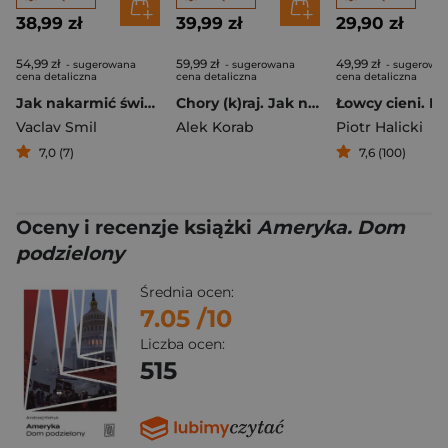
38,99 zł
39,99 zł
29,90 zł
54,99 zł
59,99 zł
49,99 zł
- sugerowana
- sugerowana
- sugerowa
cena detaliczna
cena detaliczna
cena detaliczna
Jak nakarmić świat. Historia i przyszłość żywności
Chory (k)raj. Jak naprawdę żyje się w Ameryce
Vaclav Smil
Alek Korab
Piotr Halicki
7,0 (7)
7,6 (100)
Oceny i recenzje książki
Ameryka. Dom
podzielony
Średnia ocen:
7.05
/10
Liczba ocen:
515