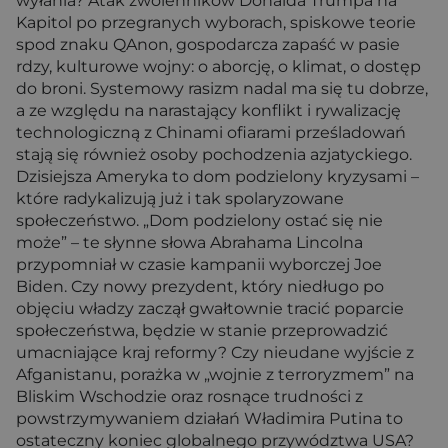
wyłania? Atak zwolenników Donalda Trumpa na
Kapitol po przegranych wyborach, spiskowe teorie
spod znaku QAnon, gospodarcza zapaść w pasie
rdzy, kulturowe wojny: o aborcję, o klimat, o dostęp
do broni. Systemowy rasizm nadal ma się tu dobrze,
a ze względu na narastający konflikt i rywalizację
technologiczną z Chinami ofiarami prześladowań
stają się również osoby pochodzenia azjatyckiego.
Dzisiejsza Ameryka to dom podzielony kryzysami –
które radykalizują już i tak spolaryzowane
społeczeństwo. „Dom podzielony ostać się nie
może” – te słynne słowa Abrahama Lincolna
przypomniał w czasie kampanii wyborczej Joe
Biden. Czy nowy prezydent, który niedługo po
objęciu władzy zaczął gwałtownie tracić poparcie
społeczeństwa, będzie w stanie przeprowadzić
umacniające kraj reformy? Czy nieudane wyjście z
Afganistanu, porażka w „wojnie z terroryzmem” na
Bliskim Wschodzie oraz rosnące trudności z
powstrzymywaniem działań Władimira Putina to
ostateczny koniec globalnego przywództwa USA?