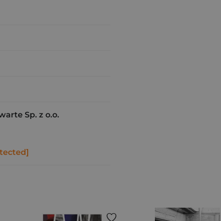
rte Sp. z o.o.
tected]