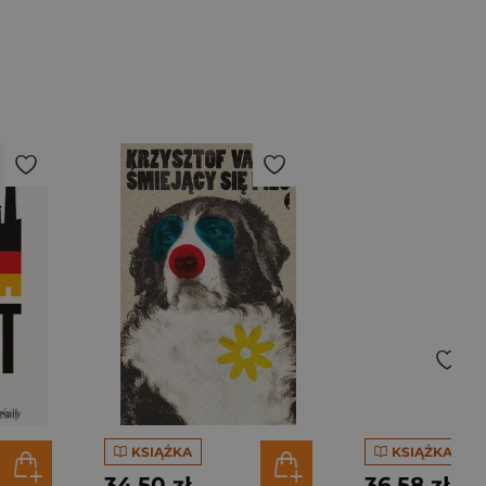
KSIĄŻKA
KSIĄŻKA
34,50 zł
36,58 zł