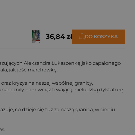
36,84 zł
DO KOSZYKA
 ukazujących Aleksandra Łukaszenkę jako zapalonego
la, jak jeść marchewkę.
az kryzys na naszej wspólnej granicy,
unaoczniły nam wciąż trwającą, nieludzką dyktaturę
zuje, co dzieje się tuż za naszą granicą, w cieniu
as.