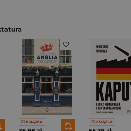
ktatura
KSIĄŻKA
KSIĄŻKA
36,98 zł
55,28 zł