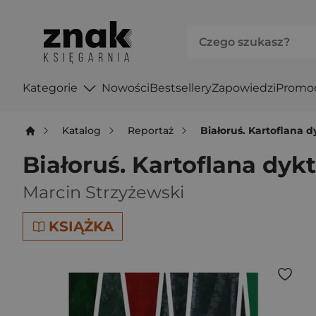
Kategorie
Nowości
Bestsellery
Zapowiedzi
Promo
Katalog
Reportaż
Białoruś. Kartoflana d
Białoruś. Kartoflana dyk
Marcin Strzyżewski
KSIĄŻKA