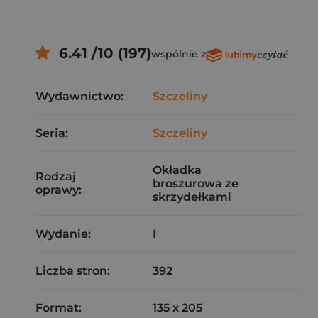
6.41 /10 (197)
wspólnie z
Wydawnictwo:
Szczeliny
Seria:
Szczeliny
Okładka
Rodzaj
broszurowa ze
oprawy:
skrzydełkami
Wydanie:
I
Liczba stron:
392
Format:
135 x 205