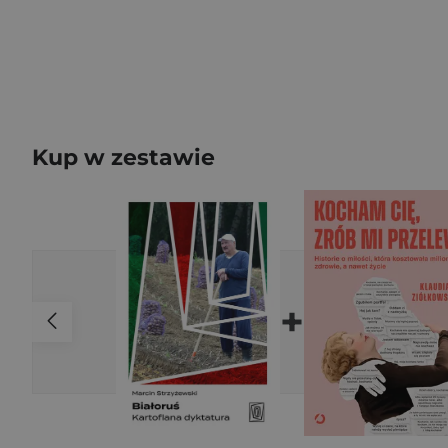
Kup w zestawie
+