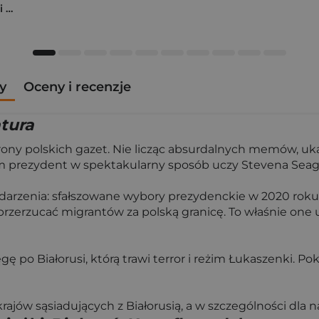
Kocham cię, zrób mi przelew. Historie o miłości, która kosztowała miliony, zdrowie, a nawet życie
y
Oceny i recenzje
atura
e strony polskich gazet. Nie licząc absurdalnych memów,
ym prezydent w spektakularny sposób uczy Stevena Seaga
rzenia: sfałszowane wybory prezydenckie w 2020 roku or
rzerzucać migrantów za polską granicę. To właśnie one 
 po Białorusi, którą trawi terror i reżim Łukaszenki. Poka
jów sąsiadujących z Białorusią, a w szczególności dla n