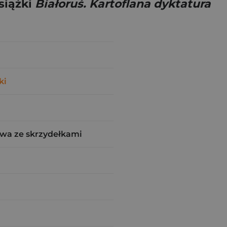
siążki
Białoruś. Kartoflana dyktatura
ki
wa ze skrzydełkami