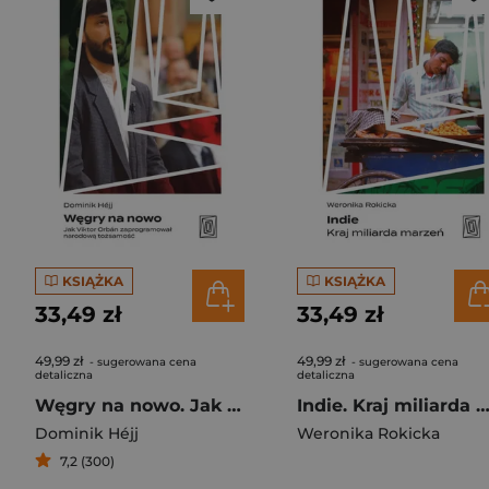
KSIĄŻKA
KSIĄŻKA
33,49 zł
33,49 zł
49,99 zł
49,99 zł
- sugerowana cena
- sugerowana cena
detaliczna
detaliczna
Węgry na nowo. Jak Viktor Orbán zaprogramował narodową tożsamość
Indie. Kraj miliarda mar
Dominik Héjj
Weronika Rokicka
7,2 (300)