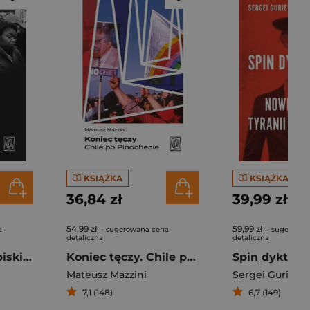
KSIĄŻKA
KSIĄŻKA
36,84 zł
39,99 zł
54,99 zł
59,99 zł
a
- sugerowana cena
- sugerowan
detaliczna
detaliczna
Afropejczycy. Zapiski z czarnej Europy
Koniec tęczy. Chile po Pinochecie
Mateusz Mazzini
Sergei Guriev
,
D
7,1 (148)
6,7 (149)