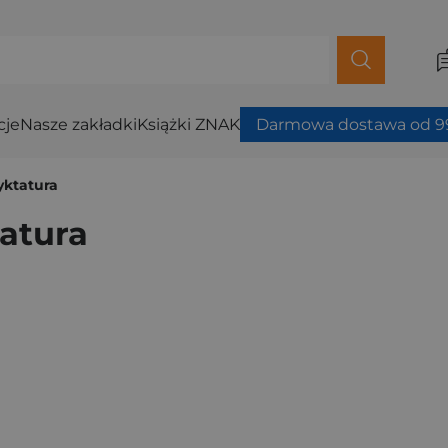
cje
Nasze zakładki
Książki ZNAK
Darmowa dostawa od 99
yktatura
tatura