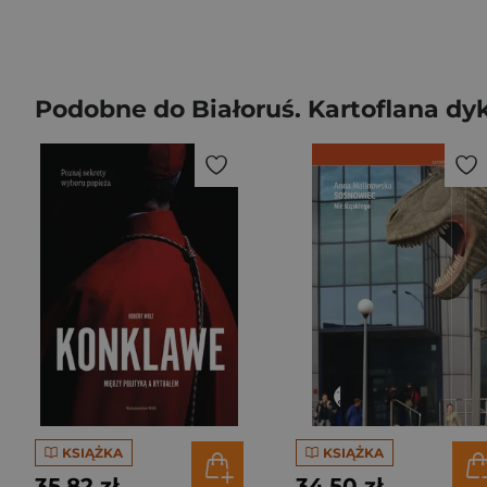
Podobne do Białoruś. Kartoflana dy
KSIĄŻKA
KSIĄŻKA
35,82 zł
34,50 zł