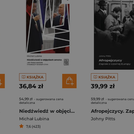
KSIĄŻKA
KSIĄŻKA
36,84 zł
39,99 zł
54,99 zł
59,99 zł
- sugerowana cena
- sugerowana cen
detaliczna
detaliczna
zeń
Niedźwiedź w objęciach smoka. Jak Rosja została młodszym bratem Chin
Michał Lubina
Johny Pitts
7,6 (423)