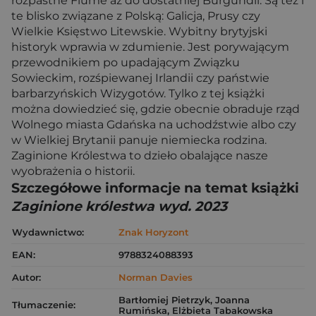
rozpastne Fiume aż do dostatniej Burgundii. Są też i
te blisko związane z Polską: Galicja, Prusy czy
Wielkie Księstwo Litewskie. Wybitny brytyjski
historyk wprawia w zdumienie. Jest porywającym
przewodnikiem po upadającym Związku
Sowieckim, rozśpiewanej Irlandii czy państwie
barbarzyńskich Wizygotów. Tylko z tej książki
można dowiedzieć się, gdzie obecnie obraduje rząd
Wolnego miasta Gdańska na uchodźstwie albo czy
w Wielkiej Brytanii panuje niemiecka rodzina.
Zaginione Królestwa to dzieło obalające nasze
wyobrażenia o historii.
Szczegółowe informacje na temat książki
Zaginione królestwa wyd. 2023
Wydawnictwo:
Znak Horyzont
EAN:
9788324088393
Autor:
Norman Davies
Bartłomiej Pietrzyk, Joanna
Tłumaczenie:
Rumińska, Elżbieta Tabakowska