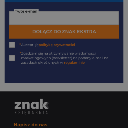
Twój e-mail
DOŁĄCZ DO ZNAK EKSTRA
*
Akceptuję
politykę prywatności
*
Zgadzam się na otrzymywanie wiadomości
marketingowych (newsletter) na podany
e-mail
na
zasadach określonych w
regulaminie
.
Napisz do nas