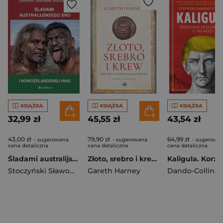
KSIĄŻKA
KSIĄŻKA
KSIĄŻKA
32,99 zł
45,55 zł
43,54 zł
43,00 zł
79,90 zł
64,99 zł
- sugerowana
- sugerowana
- sugerowa
cena detaliczna
cena detaliczna
cena detaliczna
Śladami australijskiego snu i nowozelandzkiej haki
Złoto, srebro i krew. Historia starożytnego Rzymu
Stoczyński Sławomir Stanisław
Gareth Harney