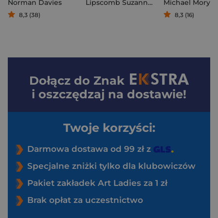
Norman Davies
Lipscomb Suzannah
,
Thomas Cussans
8,3 (38)
8,3 (16)
Dołącz do
Znak
i oszczędzaj na dostawie!
Twoje korzyści:
Darmowa dostawa od 99 zł z
Specjalne zniżki tylko dla klubowiczów
Pakiet zakładek Art Ladies za 1 zł
Brak opłat za uczestnictwo