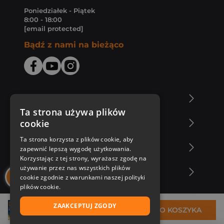
Poniedziałek - Piątek
8:00 - 18:00
[email protected]
Bądź z nami na bieżąco
O Księgarni Znak
Ta strona używa plików
cookie
Zakupy u nas
Ta strona korzysta z plików cookie, aby
Nasza oferta
zapewnić lepszą wygodę użytkowania.
Korzystając z tej strony, wyrażasz zgodę na
używanie przez nas wszystkich plików
Nasi autorzy
cookie zgodnie z warunkami naszej polityki
plików cookie.
ZAAKCEPTUJ ZGODY
80,39 zł
DO KOSZYKA