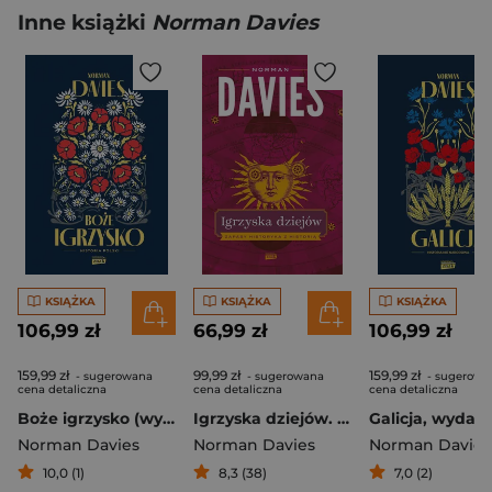
Inne książki
Norman Davies
KSIĄŻKA
KSIĄŻKA
KSIĄŻKA
106,99 zł
66,99 zł
106,99 zł
159,99 zł
99,99 zł
159,99 zł
- sugerowana
- sugerowana
- sugerowa
cena detaliczna
cena detaliczna
cena detaliczna
Boże igrzysko (wyd. 2026 - nowa okładka)
Igrzyska dziejów. Zapasy historyka z historią
Norman Davies
Norman Davies
Norman Davies
10,0 (1)
8,3 (38)
7,0 (2)