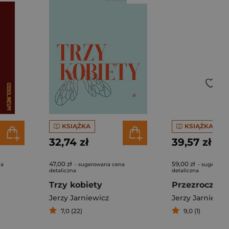
KSIĄŻKA
KSIĄŻKA
32,74 zł
39,57 zł
47,00 zł
59,00 zł
na
- sugerowana cena
- sugerowa
detaliczna
detaliczna
Trzy kobiety
Przezrocza
Jerzy Jarniewicz
Jerzy Jarniewic
7,0 (22)
9,0 (1)