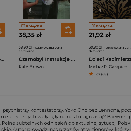
KSIĄŻKA
KSIĄŻKA
38,35 zł
21,92 zł
59,90 zł
39,90 zł
- sugerowana cena
- sugerowana cen
detaliczna
detaliczna
Głosy Co się zdarzyło na wyspie Jersey
Czarnobyl Instrukcje przetrwania
Dzieci Kazimierz
s
Kate Brown
Michał P. Garapich
7,2 (68)
on, psychiatrzy kontestatorzy, Yoko Ono bez Lennona, poc
 społecznych wpłynęły na nas tutaj, dzisiaj? Barwne i 
Pełne subtelnych odniesień do aktualnej sytuacji Polski i
skie. Autor prowadzi nas przez świat wizjonerów, którzy 