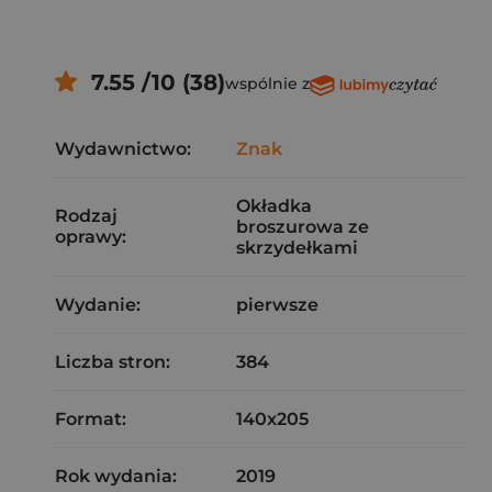
7.55 /10 (38)
wspólnie z
Wydawnictwo:
Znak
Okładka
Rodzaj
broszurowa ze
oprawy:
skrzydełkami
Wydanie:
pierwsze
Liczba stron:
384
Format:
140x205
Rok wydania:
2019