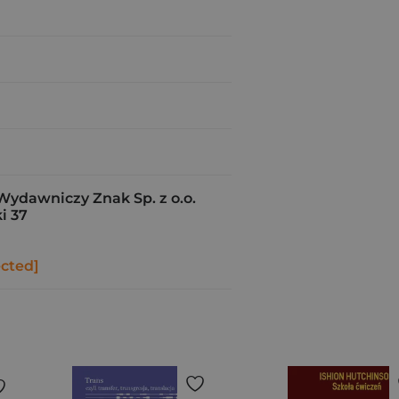
Wydawniczy Znak Sp. z o.o.
i 37
ected]