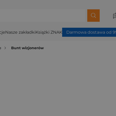
cje
Nasze zakładki
Książki ZNAK
Darmowa dostawa od 99
e
Bunt wizjonerów