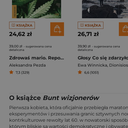
KSIĄŻKA
KSIĄŻKA
24,62 zł
26,71 zł
39,00 zł
39,90 zł
- sugerowana cena
- sugerowana cena
detaliczna
detaliczna
Zdrowaś mario. Reportaże o medycznej marihuanie
Aleksandra Pezda
Ewa Winnicka
,
Dionisios Sturi
7,3 (329)
6,6 (1051)
O książce
Bunt wizjonerów
Pierwsza kobieta, która oficjalnie przebiegła marat
eksperymentów i przesuwania granic sztywnych norm
kontrkulturowe rewolty lat 60. w nowatorski sposób. 
którym bliskie są wartości demokratyczne i obywatel