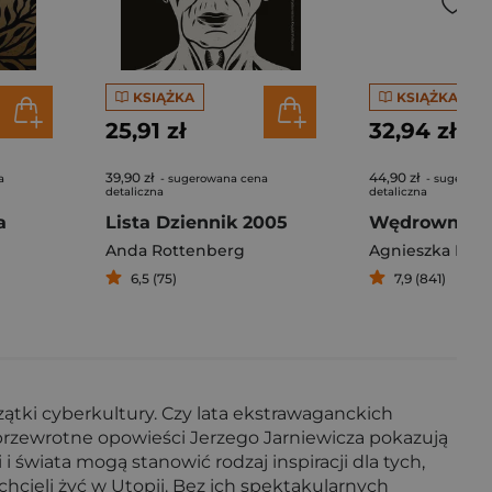
KSIĄŻKA
KSIĄŻKA
25,91 zł
32,94 zł
39,90 zł
44,90 zł
a
- sugerowana cena
- sugerowa
detaliczna
detaliczna
a
Lista Dziennik 2005
Anda Rottenberg
Agnieszka Paj
6,5 (75)
7,9 (841)
zątki cyberkultury. Czy lata ekstrawaganckich
przewrotne opowieści Jerzego Jarniewicza pokazują
 świata mogą stanowić rodzaj inspiracji dla tych,
chcieli żyć w Utopii. Bez ich spektakularnych