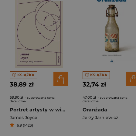
KSIĄŻKA
KSIĄŻKA
38,89 zł
32,74 zł
59,90 zł
47,00 zł
- sugerowana cena
- sugerowana cena
detaliczna
detaliczna
Portret artysty w wieku młodzieńczym
Oranżada
James Joyce
Jerzy Jarniewicz
6,9 (1423)