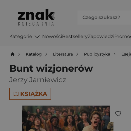
Kategorie
Nowości
Bestsellery
Zapowiedzi
Promo
Katalog
Literatura
Publicystyka
Esej
Bunt wizjonerów
Jerzy Jarniewicz
KSIĄŻKA