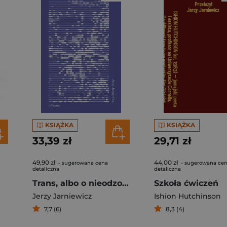
KSIĄŻKA
KSIĄŻKA
33,39 zł
29,71 zł
49,90 zł
44,00 zł
- sugerowana cena
- sugerowana ce
detaliczna
detaliczna
Trans, albo o nieodzowności przekładu
Szkoła ćwiczeń
Jerzy Jarniewicz
Ishion Hutchinson
7,7 (6)
8,3 (4)