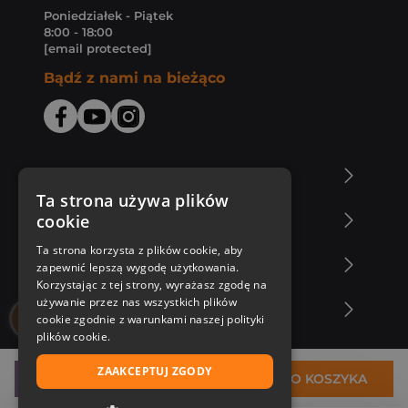
Poniedziałek - Piątek
8:00 - 18:00
[email protected]
Bądź z nami na bieżąco
O Księgarni Znak
Ta strona używa plików
cookie
Zakupy u nas
Ta strona korzysta z plików cookie, aby
Nasza oferta
zapewnić lepszą wygodę użytkowania.
Korzystając z tej strony, wyrażasz zgodę na
używanie przez nas wszystkich plików
Nasi autorzy
cookie zgodnie z warunkami naszej polityki
plików cookie.
ZAAKCEPTUJ ZGODY
25,40 zł
DO KOSZYKA