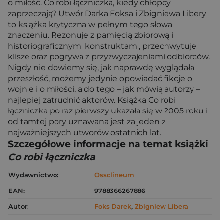
o miłość. Co robi łączniczka, kiedy chłopcy
zaprzeczają? Utwór Darka Foksa i Zbigniewa Libery
to książka krytyczna w pełnym tego słowa
znaczeniu. Rezonuje z pamięcią zbiorową i
historiograficznymi konstruktami, przechwytuje
klisze oraz pogrywa z przyzwyczajeniami odbiorców.
Nigdy nie dowiemy się, jak naprawdę wyglądała
przeszłość, możemy jedynie opowiadać fikcje o
wojnie i o miłości, a do tego – jak mówią autorzy –
najlepiej zatrudnić aktorów. Książka Co robi
łączniczka po raz pierwszy ukazała się w 2005 roku i
od tamtej pory uznawana jest za jeden z
najważniejszych utworów ostatnich lat.
Szczegółowe informacje na temat książki
Co robi łączniczka
Wydawnictwo:
Ossolineum
EAN:
9788366267886
Autor:
Foks Darek
,
Zbigniew Libera