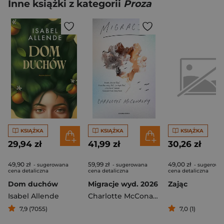
Inne książki z kategorii
Proza
KSIĄŻKA
KSIĄŻKA
KSIĄŻKA
29,94 zł
41,99 zł
30,26 zł
49,90 zł
59,99 zł
49,00 zł
- sugerowana
- sugerowana
- sugerowa
cena detaliczna
cena detaliczna
cena detaliczna
Dom duchów
Migracje wyd. 2026
Zając
Isabel Allende
Charlotte McConaghy
7,9 (7055)
7,0 (1)