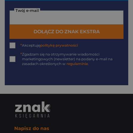
Twój e-mail
DOŁĄCZ DO ZNAK EKSTRA
*
Akceptuję
politykę prywatności
*
Zgadzam się na otrzymywanie wiadomości
marketingowych (newsletter) na podany
e-mail
na
zasadach określonych w
regulaminie
.
Napisz do nas