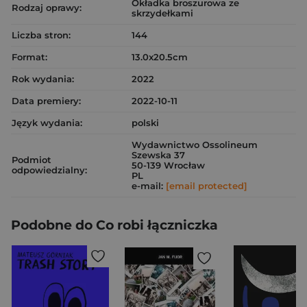
Okładka broszurowa ze
Rodzaj oprawy:
skrzydełkami
Liczba stron:
144
Format:
13.0x20.5cm
Rok wydania:
2022
Data premiery:
2022-10-11
Język wydania:
polski
Wydawnictwo Ossolineum
Szewska 37
Podmiot
50-139 Wrocław
odpowiedzialny:
PL
e-mail:
[email protected]
Podobne do Co robi łączniczka