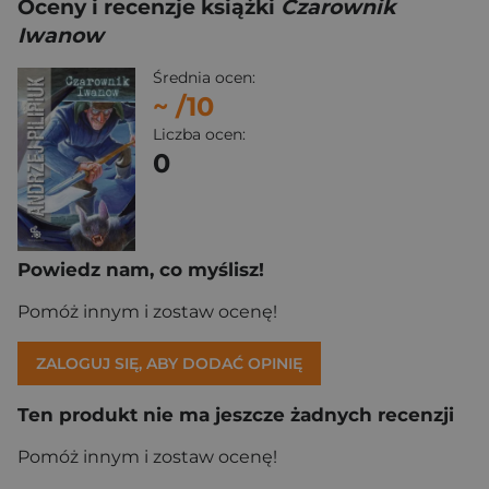
Oceny i recenzje książki
Czarownik
Iwanow
Średnia ocen:
~
/10
Liczba ocen:
0
Powiedz nam, co myślisz!
Pomóż innym i zostaw ocenę!
ZALOGUJ SIĘ, ABY DODAĆ OPINIĘ
Ten produkt nie ma jeszcze żadnych recenzji
Pomóż innym i zostaw ocenę!