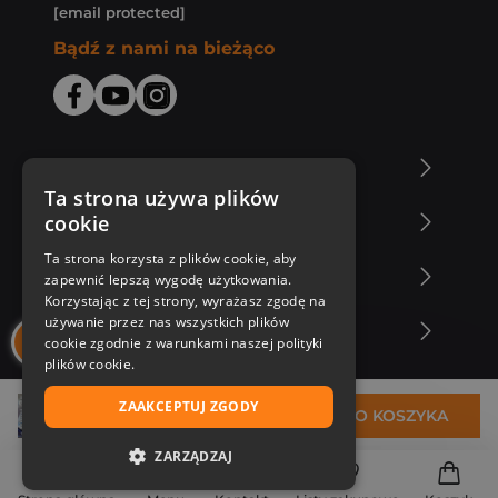
[email protected]
Bądź z nami na bieżąco
O Księgarni Znak
Ta strona używa plików
cookie
Zakupy u nas
Ta strona korzysta z plików cookie, aby
Nasza oferta
zapewnić lepszą wygodę użytkowania.
Korzystając z tej strony, wyrażasz zgodę na
używanie przez nas wszystkich plików
Nasi autorzy
cookie zgodnie z warunkami naszej polityki
plików cookie.
ZAAKCEPTUJ ZGODY
31,75 zł
DO KOSZYKA
ZARZĄDZAJ