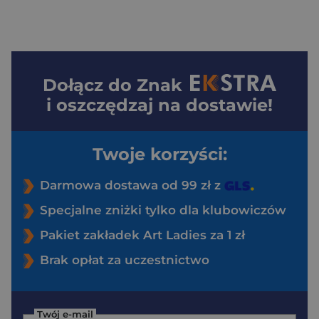
Dołącz do
Znak
i oszczędzaj na dostawie!
Twoje korzyści:
Darmowa dostawa od 99 zł z
Specjalne zniżki tylko dla klubowiczów
Pakiet zakładek Art Ladies za 1 zł
Brak opłat za uczestnictwo
Twój e-mail