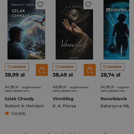
KSIĄŻKA
KSIĄŻKA
KSIĄŻKA
38,99 zł
38,49 zł
28,74 zł
54,99 zł
49,99 zł
34,99 zł
- sugerowana
- sugerowana
- sugerowa
cena detaliczna
cena detaliczna
cena detaliczna
Szlak Chwały
Vinnēlieg
Rozwikłanie
Robert A. Heinlein
K. A. Piersa
Katarzyna Młyń
5,9 (153)