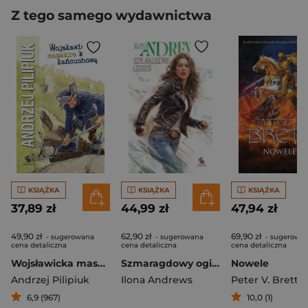
Z tego samego wydawnictwa
KSIĄŻKA
KSIĄŻKA
KSIĄŻKA
37,89 zł
44,99 zł
47,94 zł
49,90 zł
62,90 zł
69,90 zł
- sugerowana
- sugerowana
- sugerowa
cena detaliczna
cena detaliczna
cena detaliczna
Wojsławicka masakra kosą łańcuchową
Szmaragdowy ogień. Cykl Ukryte Dziedzictwo. Tom 5 (oprawa biała)
Nowele
Andrzej Pilipiuk
Ilona Andrews
Peter V. Brett
6,9 (967)
10,0 (1)