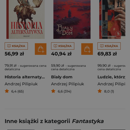
KSIĄŻKA
KSIĄŻKA
KSIĄŻKA
56,99 zł
40,94 zł
69,83 zł
79,91 zł
59,90 zł
99,90 zł
- sugerowana cena
- sugerowana
- sugerowa
detaliczna
cena detaliczna
cena detaliczna
Historia alternatywna
Biały dom
Andrzej Pilipiuk
Andrzej Pilipiuk
Andrzej Pilipiu
6,4 (65)
6,6 (314)
8,0 (1)
Inne książki z kategorii
Fantastyka