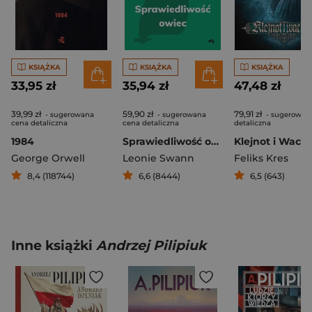
KSIĄŻKA
KSIĄŻKA
KSIĄŻKA
33,95 zł
35,94 zł
47,48 zł
39,99 zł
59,90 zł
79,91 zł
- sugerowana
- sugerowana
- sugerowan
cena detaliczna
cena detaliczna
detaliczna
1984
Sprawiedliwość owiec
Klejnot i Wachl
George Orwell
Leonie Swann
Feliks Kres
8,4 (118744)
6,6 (8444)
6,5 (643)
Inne książki
Andrzej Pilipiuk