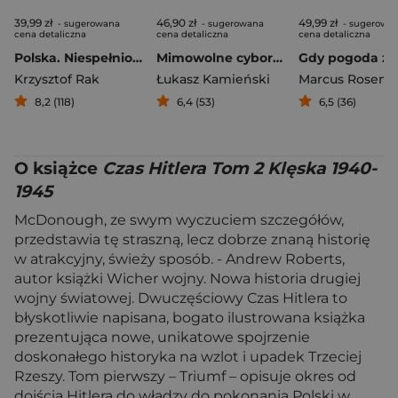
39,99 zł
46,90 zł
49,99 zł
- sugerowana
- sugerowana
- sugerowa
cena detaliczna
cena detaliczna
cena detaliczna
Polska. Niespełniony sojusznik Hitlera
Mimowolne cyborgi Mózg i wojna przyszłości
Krzysztof Rak
Łukasz Kamieński
Marcus Rosenl
8,2 (118)
6,4 (53)
6,5 (36)
O książce
Czas Hitlera Tom 2 Klęska 1940-
1945
McDonough, ze swym wyczuciem szczegółów,
przedstawia tę straszną, lecz dobrze znaną historię
w atrakcyjny, świeży sposób. - Andrew Roberts,
autor książki Wicher wojny. Nowa historia drugiej
wojny światowej. Dwuczęściowy Czas Hitlera to
błyskotliwie napisana, bogato ilustrowana książka
prezentująca nowe, unikatowe spojrzenie
doskonałego historyka na wzlot i upadek Trzeciej
Rzeszy. Tom pierwszy – Triumf – opisuje okres od
dojścia Hitlera do władzy do pokonania Polski w