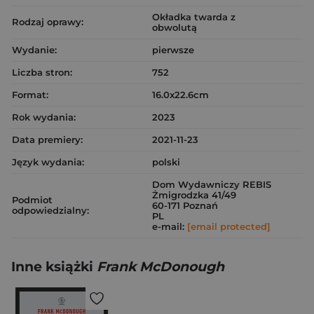
Okładka twarda z
Rodzaj oprawy:
obwolutą
Wydanie:
pierwsze
Liczba stron:
752
Format:
16.0x22.6cm
Rok wydania:
2023
Data premiery:
2021-11-23
Język wydania:
polski
Dom Wydawniczy REBIS
Żmigrodzka 41/49
Podmiot
60-171 Poznań
odpowiedzialny:
PL
e-mail:
[email protected]
Inne książki
Frank McDonough