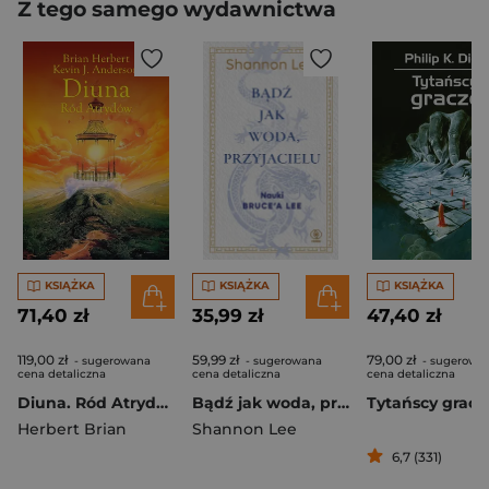
Z tego samego wydawnictwa
KSIĄŻKA
KSIĄŻKA
KSIĄŻKA
71,40 zł
35,99 zł
47,40 zł
119,00 zł
59,99 zł
79,00 zł
- sugerowana
- sugerowana
- sugerowa
cena detaliczna
cena detaliczna
cena detaliczna
Diuna. Ród Atrydów
Bądź jak woda, przyjacielu
Tytańscy gracz
Herbert Brian
Shannon Lee
6,7 (331)