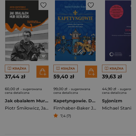
KSIĄŻKA
KSIĄŻKA
KSIĄŻKA
37,44 zł
59,40 zł
39,63 zł
60,00 zł
99,00 zł
44,90 zł
- sugerowana
- sugerowana
- sugerowa
cena detaliczna
cena detaliczna
cena detaliczna
Jak obalałem Mur Berliński. Jacek Czaputowicz rozmawia z Piotrem Śmiłowiczem
Kapetyngowie. Dynastia, która stworzyła średniowieczną Francję
Syjonizm
Piotr Śmiłowicz
,
Jacek Czaputowicz
Firnhaber-Baker Justine
7,4 (7)