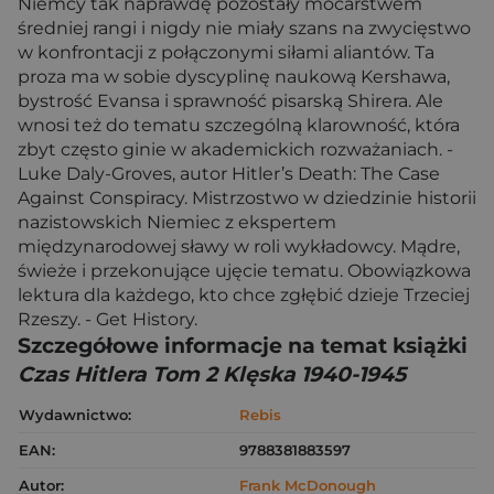
Niemcy tak naprawdę pozostały mocarstwem
średniej rangi i nigdy nie miały szans na zwycięstwo
w konfrontacji z połączonymi siłami aliantów. Ta
proza ma w sobie dyscyplinę naukową Kershawa,
bystrość Evansa i sprawność pisarską Shirera. Ale
wnosi też do tematu szczególną klarowność, która
zbyt często ginie w akademickich rozważaniach. -
Luke Daly-Groves, autor Hitler’s Death: The Case
Against Conspiracy. Mistrzostwo w dziedzinie historii
nazistowskich Niemiec z ekspertem
międzynarodowej sławy w roli wykładowcy. Mądre,
świeże i przekonujące ujęcie tematu. Obowiązkowa
lektura dla każdego, kto chce zgłębić dzieje Trzeciej
Rzeszy. - Get History.
Szczegółowe informacje na temat książki
Czas Hitlera Tom 2 Klęska 1940-1945
Wydawnictwo:
Rebis
EAN:
9788381883597
Autor:
Frank McDonough