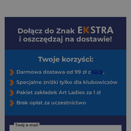
Dołącz do
Znak
i oszczędzaj na dostawie!
Twoje korzyści:
Darmowa dostawa od 99 zł z
Specjalne zniżki tylko dla klubowiczów
Pakiet zakładek Art Ladies za 1 zł
Brak opłat za uczestnictwo
Twój e-mail