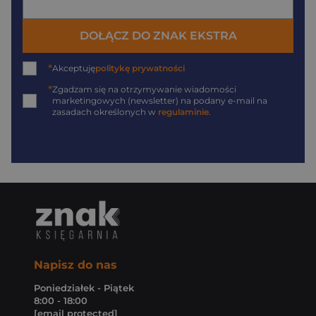
DOŁĄCZ DO ZNAK EKSTRA
*
Akceptuję
politykę prywatności
*
Zgadzam się na otrzymywanie wiadomości
marketingowych (newsletter) na podany
e-mail
na
zasadach określonych w
regulaminie
.
Napisz do nas
Poniedziałek - Piątek
8:00 - 18:00
[email protected]