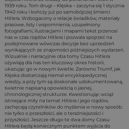
1939 roku. Tom drugi – Klęska – zaczyna się 1 stycznia
1940 roku i kończy już po samobójczej śmierci
Hitlera. Wzbogacony o relacje świadków, materiały
prasowe, listy i wspomnienia, uzupełniony
fotografiami, ilustracjami i mapami tekst przenosi
nas w czas rządów Hitlera i pozwala spojrzeć na
podejmowane wówczas decyzje bez uprzedzeń
wynikających ze znajomości późniejszych wydarzeń.
Wizualnie i narracyjnie oba tomy Czasu Hitlera
ożywiają dla nas ten kluczowy okres historii,
ukazując go w nowym świetle. Zarówno Triumf, jak
Klęska dostarczają niemal encyklopedycznej
wiedzy, a przy tym są doskonale udokumentowaną,
świetnie napisaną opowieścią o jasnej,
chronologicznej strukturze. Kwestionując wciąż
istniejące mity na temat Hitlera i jego rządów,
zachęcają czytelników do myślenia w nowy sposób:
nie tylko o przeszłości, ale o teraźniejszości i
przyszłości. Jeszcze długo te dwa domy Czasu
Hitlera będą koniecznym punktem wyjścia do