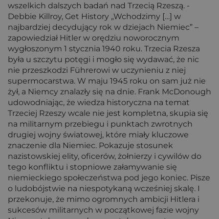
wszelkich dalszych badań nad Trzecią Rzeszą. -
Debbie Killroy, Get History „Wchodzimy […] w
najbardziej decydujący rok w dziejach Niemiec” –
zapowiedział Hitler w orędziu noworocznym
wygłoszonym 1 stycznia 1940 roku. Trzecia Rzesza
była u szczytu potęgi i mogło się wydawać, że nic
nie przeszkodzi Führerowi w uczynieniu z niej
supermocarstwa. W maju 1945 roku on sam już nie
żył, a Niemcy znalazły się na dnie. Frank McDonough
udowodniając, że wiedza historyczna na temat
Trzeciej Rzeszy wcale nie jest kompletna, skupia się
na militarnym przebiegu i punktach zwrotnych
drugiej wojny światowej, które miały kluczowe
znaczenie dla Niemiec. Pokazuje stosunek
nazistowskiej elity, oficerów, żołnierzy i cywilów do
tego konfliktu i stopniowe załamywanie się
niemieckiego społeczeństwa pod jego koniec. Pisze
o ludobójstwie na niespotykaną wcześniej skalę. I
przekonuje, że mimo ogromnych ambicji Hitlera i
sukcesów militarnych w początkowej fazie wojny