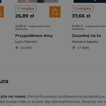
KSIĄŻKA
KSIĄŻKA
26,89 zł
37,66 zł
42,90 zł
54,90 zł
- sugerowana cena
- sugerowana cen
detaliczna
detaliczna
Przypadkowo Amy
Zaczekaj na to
Lynn Painter
Mariana Zapata
6,3 (831)
7,7 (829)
ura
ryta na nowo.
Elena Rousseau pozbawiona perspektyw, a
ać swoje ciało w klubie dla dżentelmenów. Jeszcze nie wi