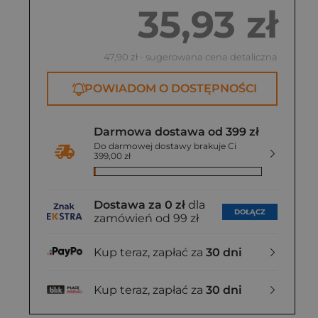
35,93 zł
47,90 zł
- sugerowana cena detaliczna
POWIADOM O DOSTĘPNOŚCI
Darmowa dostawa od 399 zł
Do darmowej dostawy brakuje Ci
399,00 zł
Dostawa za 0 zł
dla
DOŁĄCZ
zamówień od 99 zł
Kup teraz, zapłać za
30 dni
Kup teraz, zapłać za
30 dni