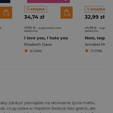
KSIĄŻKA
KSIĄŻKA
34,74 zł
32,99 zł
47,90 zł
44,99 zł
a
- sugerowana cena
- sugerowa
detaliczna
detaliczna
I love you, I hate you
Elizabeth Davis
Annabel Mona
6,1 (350)
7,1 (728)
by zdobyć pieniądze na ratowanie życia matki,
e, co ją czeka w męskim świecie bez granic, ale