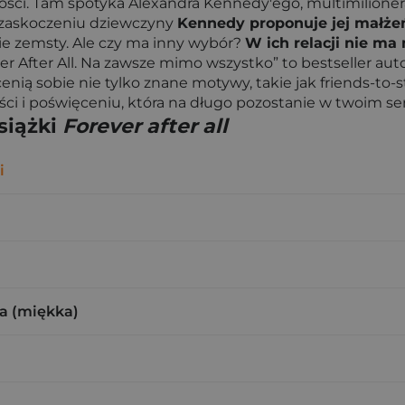
ci. Tam spotyka Alexandra Kennedy'ego, multimilionera, k
Ku zaskoczeniu dziewczyny
Kennedy proponuje jej małże
nie zemsty. Ale czy ma inny wybór?
W ich relacji nie ma
er After All. Na zawsze mimo wszystko” to bestseller au
ią sobie nie tylko znane motywy, takie jak friends-to-st
ści i poświęceniu, która na długo pozostanie w twoim se
siążki
Forever after all
i
a (miękka)