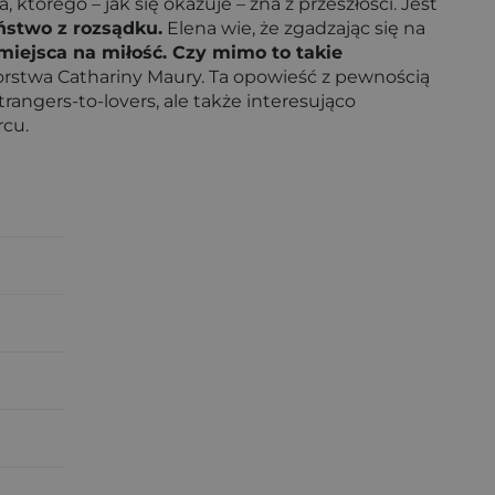
tórego – jak się okazuje – zna z przeszłości. Jest
ństwo z rozsądku.
Elena wie, że zgadzając się na
 miejsca na miłość. Czy mimo to takie
torstwa Cathariny Maury. Ta opowieść z pewnością
rangers-to-lovers, ale także interesująco
rcu.