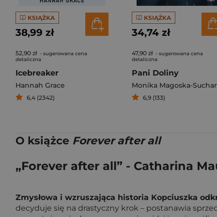
KSIĄŻKA
KSIĄŻKA
38,99 zł
34,74 zł
52,90 zł
47,90 zł
- sugerowana cena
- sugerowana cena
detaliczna
detaliczna
Icebreaker
Pani Doliny
Hannah Grace
Monika Magoska-Suchar
6,4 (2342)
6,9 (133)
O książce
Forever after all
„Forever after all” - Catharina Ma
Zmysłowa i wzruszająca historia Kopciuszka odk
decyduje się na drastyczny krok – postanawia sprzed