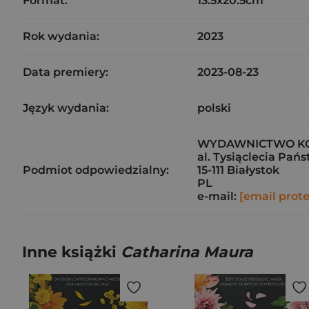
Format:
13.5x20.5cm
Rok wydania:
2023
Data premiery:
2023-08-23
Język wydania:
polski
WYDAWNICTWO KOBI
al. Tysiąclecia Pań
Podmiot odpowiedzialny:
15-111 Białystok
PL
e-mail:
[email prot
Inne książki
Catharina Maura