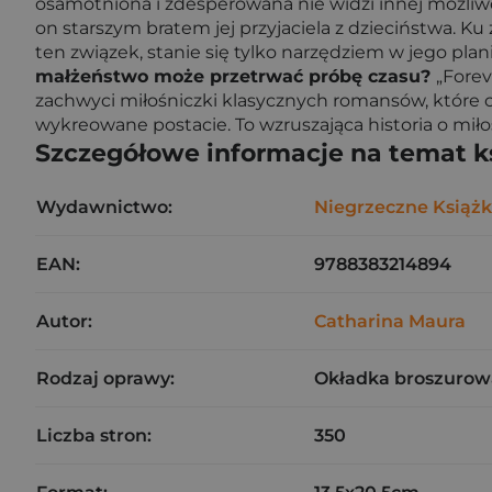
osamotniona i zdesperowana nie widzi innej możliwoś
on starszym bratem jej przyjaciela z dzieciństwa. 
ten związek, stanie się tylko narzędziem w jego pla
małżeństwo może przetrwać próbę czasu?
„Forev
zachwyci miłośniczki klasycznych romansów, które cen
wykreowane postacie. To wzruszająca historia o miło
Szczegółowe informacje na temat k
Wydawnictwo:
Niegrzeczne Książk
EAN:
9788383214894
Autor:
Catharina Maura
Rodzaj oprawy:
Okładka broszurow
Liczba stron:
350