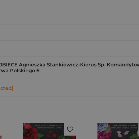
ECE Agnieszka Stankiewicz-Kierus Sp. Komandyto
stwa Polskiego 6
ected]