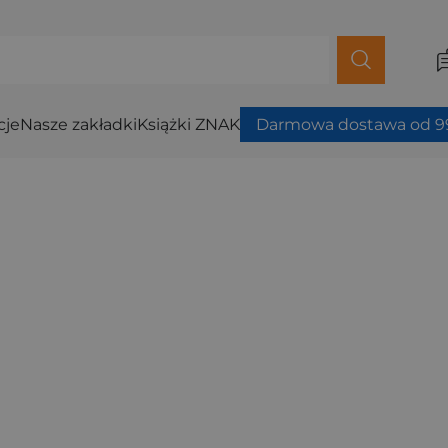
cje
Nasze zakładki
Książki ZNAK
Darmowa dostawa od 99