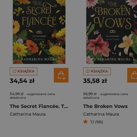
KSIĄŻKA
KSIĄŻKA
34,54 zł
35,58 zł
54,99 zł
56,99 zł
- sugerowana cena
- sugerowana cena
detaliczna
detaliczna
The Secret Fiancée. The Windsors. Tom 5
The Broken Vows
Catharina Maura
Catharina Maura
7,1 (195)