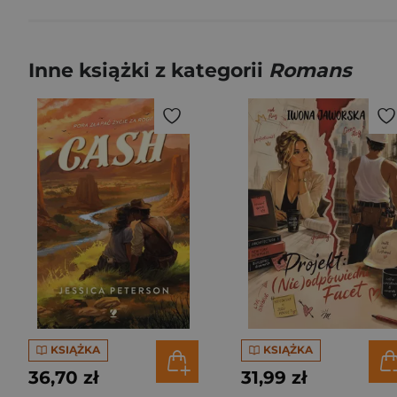
Inne książki z kategorii
Romans
KSIĄŻKA
KSIĄŻKA
36,70 zł
31,99 zł