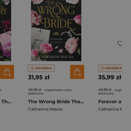
KSIĄŻKA
KSIĄŻKA
31,95 zł
35,99 zł
49,99 zł
49,99 zł
a
- sugerowana cena
- sugerowa
detaliczna
detaliczna
The Windsors T.2 The Temporary Wife
The Wrong Bride The Windsors Tom 1
Catharina Maura
Catharina Maur