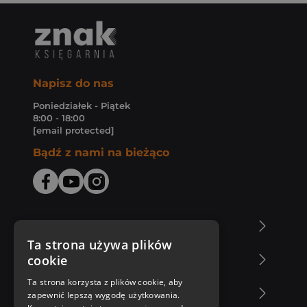
Napisz do nas
Poniedziałek - Piątek
8:00 - 18:00
[email protected]
Bądź z nami na bieżąco
O Księgarni Znak
Ta strona używa plików
cookie
Zakupy u nas
Ta strona korzysta z plików cookie, aby
Nasza oferta
zapewnić lepszą wygodę użytkowania.