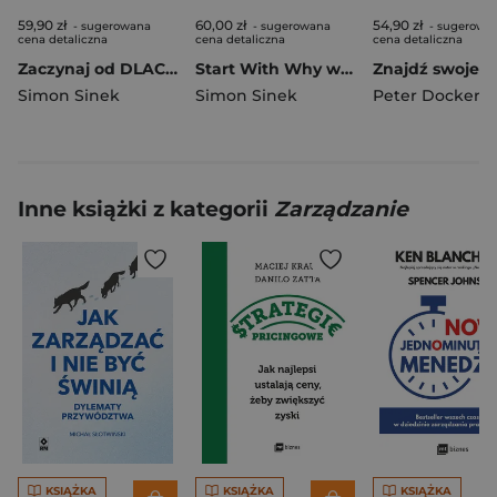
59,90 zł
60,00 zł
54,90 zł
- sugerowana
- sugerowana
- sugerowa
cena detaliczna
cena detaliczna
cena detaliczna
Zaczynaj od DLACZEGO. Jak wielcy liderzy inspirują innych do działania wyd. 2
Start With Why wer. angielska
Simon Sinek
Simon Sinek
Peter Docker
,
Da
Inne książki z kategorii
Zarządzanie
KSIĄŻKA
KSIĄŻKA
KSIĄŻKA