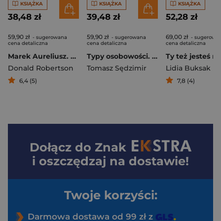
KSIĄŻKA
KSIĄŻKA
KSIĄŻKA
38,48 zł
39,48 zł
52,28 zł
59,90 zł
59,90 zł
69,00 zł
- sugerowana
- sugerowana
- sugerowa
cena detaliczna
cena detaliczna
cena detaliczna
Marek Aureliusz. Stoicka mądrość władcy
Typy osobowości. Jak rozwijać kompetencje osobiste i lepiej porozumiewać się z ludźmi
Donald Robertson
Tomasz Sędzimir
Lidia Buksak
6,4 (5)
7,8 (4)
Dołącz do
Znak
i oszczędzaj na dostawie!
Twoje korzyści:
Darmowa dostawa od 99 zł z