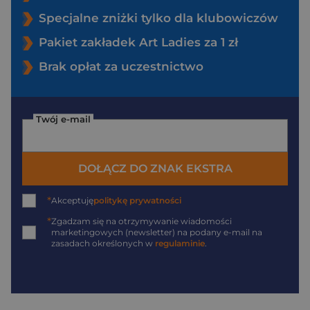
Specjalne zniżki tylko dla klubowiczów
Pakiet zakładek Art Ladies za 1 zł
Brak opłat za uczestnictwo
Twój e-mail
DOŁĄCZ DO ZNAK EKSTRA
*
Akceptuję
politykę prywatności
*
Zgadzam się na otrzymywanie wiadomości
marketingowych (newsletter) na podany
e-mail
na
zasadach określonych w
regulaminie
.