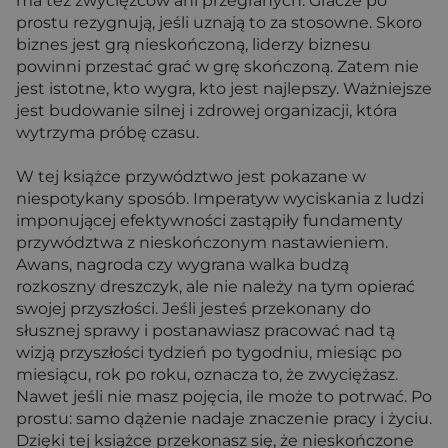
ma też zwycięzców ani przegranych. Gracze po
prostu rezygnują, jeśli uznają to za stosowne. Skoro
biznes jest grą nieskończoną, liderzy biznesu
powinni przestać grać w grę skończoną. Zatem nie
jest istotne, kto wygra, kto jest najlepszy. Ważniejsze
jest budowanie silnej i zdrowej organizacji, która
wytrzyma próbę czasu.
W tej książce przywództwo jest pokazane w
niespotykany sposób. Imperatyw wyciskania z ludzi
imponującej efektywności zastąpiły fundamenty
przywództwa z nieskończonym nastawieniem.
Awans, nagroda czy wygrana walka budzą
rozkoszny dreszczyk, ale nie należy na tym opierać
swojej przyszłości. Jeśli jesteś przekonany do
słusznej sprawy i postanawiasz pracować nad tą
wizją przyszłości tydzień po tygodniu, miesiąc po
miesiącu, rok po roku, oznacza to, że zwyciężasz.
Nawet jeśli nie masz pojęcia, ile może to potrwać. Po
prostu: samo dążenie nadaje znaczenie pracy i życiu.
Dzięki tej książce przekonasz się, że nieskończone