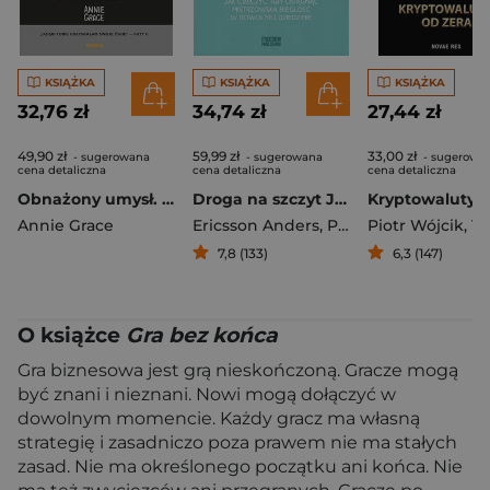
KSIĄŻKA
KSIĄŻKA
KSIĄŻKA
32,76 zł
34,74 zł
27,44 zł
49,90 zł
59,99 zł
33,00 zł
- sugerowana
- sugerowana
- sugerowa
cena detaliczna
cena detaliczna
cena detaliczna
Obnażony umysł. Twoja droga do wolności i szczęścia bez alkoholu
Droga na szczyt Jak ćwiczyć, aby osiągnąć mistrzowską biegłość w dowolnej dziedzinie
Annie Grace
Ericsson Anders
,
Pool Robert
Piotr Wójcik
,
Tomasz 
7,8 (133)
6,3 (147)
O książce
Gra bez końca
Gra biznesowa jest grą nieskończoną. Gracze mogą
być znani i nieznani. Nowi mogą dołączyć w
dowolnym momencie. Każdy gracz ma własną
strategię i zasadniczo poza prawem nie ma stałych
zasad. Nie ma określonego początku ani końca. Nie