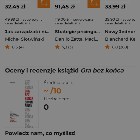
32,45 zł
91,45 zł
33,99 zł
49,99 zł
119,00 zł
39,90 zł
- sugerowana
- sugerowana
- sugerowa
cena detaliczna
cena detaliczna
cena detaliczna
Jak zarządzać i nie być świnią. Dylematy przywództwa
Strategie pricingowe. Jak najlepsi ustalają ceny, żeby zwiększyć zyski
Michał Słotwiński
Danilo Zatta
,
Maciej Kraus
Blanchard Ken
8,3 (4)
7,3 (3)
6,8 (260)
Oceny i recenzje książki
Gra bez końca
Średnia ocen:
~
/10
Liczba ocen:
0
Powiedz nam, co myślisz!