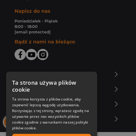
Napisz do nas
Poniedziałek - Piątek
8:00 - 18:00
[email protected]
Bądź z nami na bieżąco
O Księgarni Znak
Ta strona używa plików
cookie
Zakupy u nas
Ta strona korzysta z plików cookie, aby
Nasza oferta
zapewnić lepszą wygodę użytkowania.
Korzystając z tej strony, wyrażasz zgodę na
używanie przez nas wszystkich plików
Nasi autorzy
cookie zgodnie z warunkami naszej polityki
plików cookie.