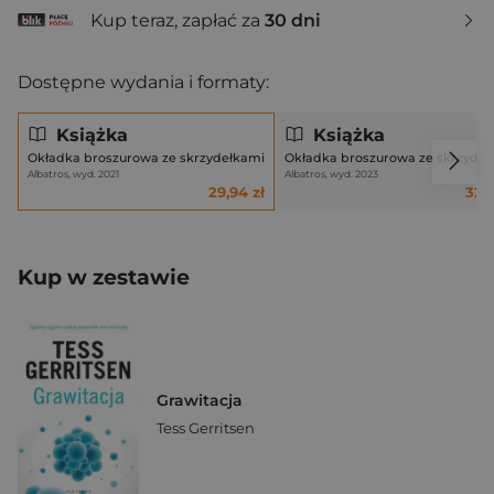
Kup teraz, zapłać za
30 dni
Dostępne wydania i formaty:
Książka
Książka
Okładka broszurowa ze skrzydełkami
Okładka broszurowa ze skrzydeł
Albatros, wyd. 2021
Albatros, wyd. 2023
29,94 zł
32,9
Kup w zestawie
Grawitacja
Tess Gerritsen