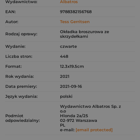
Wydawnictwo:
Albatros
EAN:
9788382156768
Autor:
Tess Gerritsen
Okładka broszurowa ze
Rodzaj oprawy:
skrzydełkami
Wydanie:
czwarte
Liczba stron:
448
Format:
12.3x19.5cm
Rok wydania:
2021
Data premiery:
2021-09-16
Język wydania:
polski
Wydawnictwo Albatros Sp. z
o.o
Podmiot
Hlonda 2a/25
odpowiedzialny:
02-972 Warszawa
PL
e-mail:
[email protected]