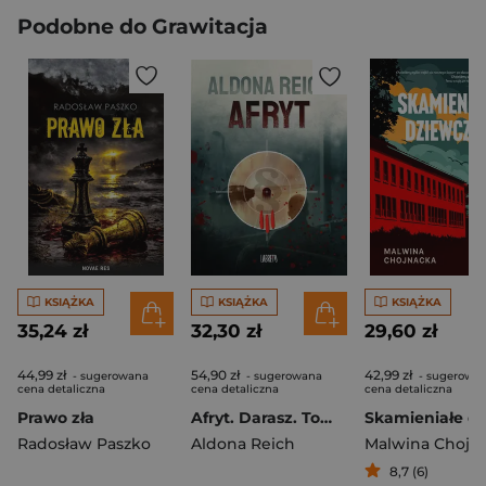
Podobne do Grawitacja
KSIĄŻKA
KSIĄŻKA
KSIĄŻKA
35,24 zł
32,30 zł
29,60 zł
44,99 zł
54,90 zł
42,99 zł
- sugerowana
- sugerowana
- sugerowa
cena detaliczna
cena detaliczna
cena detaliczna
Prawo zła
Afryt. Darasz. Tom 3
Radosław Paszko
Aldona Reich
Malwina Chojn
8,7 (6)