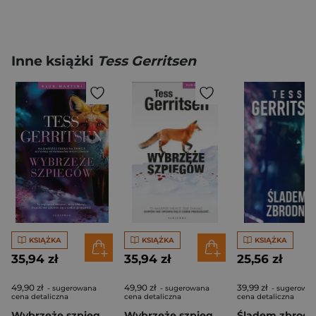
Inne książki
Tess Gerritsen
KSIĄŻKA
KSIĄŻKA
KSIĄŻKA
35,94 zł
35,94 zł
25,56 zł
49,90 zł
49,90 zł
39,99 zł
- sugerowana
- sugerowana
- sugerowa
cena detaliczna
cena detaliczna
cena detaliczna
Wybrzeże szpiegów. Klub Martini. Tom 1
Wybrzeże szpiegów Seria Klub Martini Tom 1 wydanie kolekcyjne
Śladem zbrodn