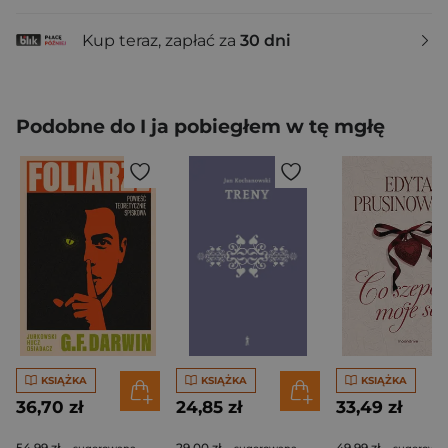
Kup teraz, zapłać za
30 dni
Podobne do I ja pobiegłem w tę mgłę
KSIĄŻKA
KSIĄŻKA
KSIĄŻKA
36,70 zł
24,85 zł
33,49 zł
54,99 zł
29,00 zł
49,99 zł