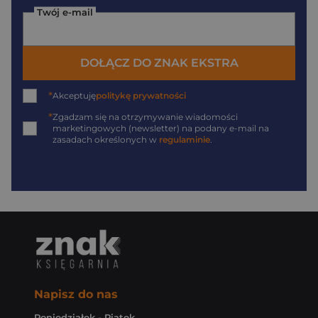
Twój e-mail
DOŁĄCZ DO ZNAK EKSTRA
*
Akceptuję
politykę prywatności
*
Zgadzam się na otrzymywanie wiadomości
marketingowych (newsletter) na podany
e-mail
na
zasadach określonych w
regulaminie
.
Napisz do nas
Poniedziałek - Piątek