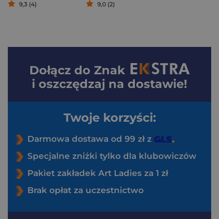
9,3 (4)
9,0 (2)
Dołącz do
Znak
i oszczędzaj na dostawie!
Twoje korzyści:
Darmowa dostawa od 99 zł z
Specjalne zniżki tylko dla klubowiczów
Pakiet zakładek Art Ladies za 1 zł
Brak opłat za uczestnictwo