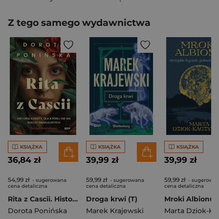
Z tego samego wydawnictwa
KSIĄŻKA
KSIĄŻKA
KSIĄŻKA
36,84 zł
39,99 zł
39,99 zł
54,99 zł
59,99 zł
59,99 zł
- sugerowana
- sugerowana
- sugerowa
cena detaliczna
cena detaliczna
cena detaliczna
Rita z Cascii. Historia kobiety, dla której nie ma rzeczy niemożliwych
Droga krwi (T)
Dorota Ponińska
Marek Krajewski