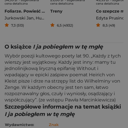
- sugerowana
- sugerowana
- sugerowa
cena detaliczna
cena detaliczna
cena detaliczna
Foliarze. Powieść teoretycznie spiskowa
Treny
Jurkowski Jan
,
Hucz Marek
,
Marcin Osiadacz
Edyta Prusino
7,3 (513)
6,5 (4932)
8,5 (49)
O książce
I ja pobiegłem w tę mgłę
Wybór poezji kultowego poety lat 90. „Każdy z tych
wierszy jest wyjątkowy. Każdy jest inny: mamy tu
jednolinijkową liryczną epifanię Without i
wpadający w epicki zaśpiew poemat Heirich von
Kleist pisze i drze na strzępy list do Wilhelminy von
Zenge. W każdym obecny jest ten sam, łatwo
rozpoznawalny głos, czuły i wyniosły, osądzający i
współczujący”. (ze wstępu Pawła Marcinkiewicza)
Szczegółowe informacje na temat książki
I ja pobiegłem w tę mgłę
Wydawnictwo:
Znak