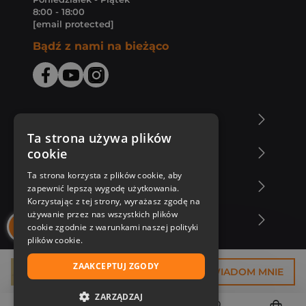
8:00 - 18:00
[email protected]
Bądź z nami na bieżąco
O Księgarni Znak
Ta strona używa plików
cookie
Zakupy u nas
Ta strona korzysta z plików cookie, aby
Nasza oferta
zapewnić lepszą wygodę użytkowania.
Korzystając z tej strony, wyrażasz zgodę na
używanie przez nas wszystkich plików
Nasi autorzy
cookie zgodnie z warunkami naszej polityki
plików cookie.
ZAAKCEPTUJ ZGODY
16,50 zł
POWIADOM MNIE
ZARZĄDZAJ