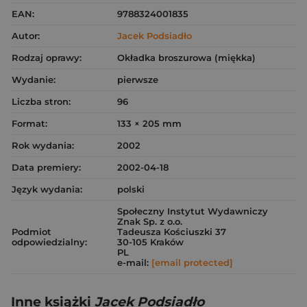
EAN:
9788324001835
Autor:
Jacek Podsiadło
Rodzaj oprawy:
Okładka broszurowa (miękka)
Wydanie:
pierwsze
Liczba stron:
96
Format:
133 × 205 mm
Rok wydania:
2002
Data premiery:
2002-04-18
Język wydania:
polski
Społeczny Instytut Wydawniczy
Znak Sp. z o.o.
Podmiot
Tadeusza Kościuszki 37
odpowiedzialny:
30-105 Kraków
PL
e-mail:
[email protected]
Inne książki
Jacek Podsiadło