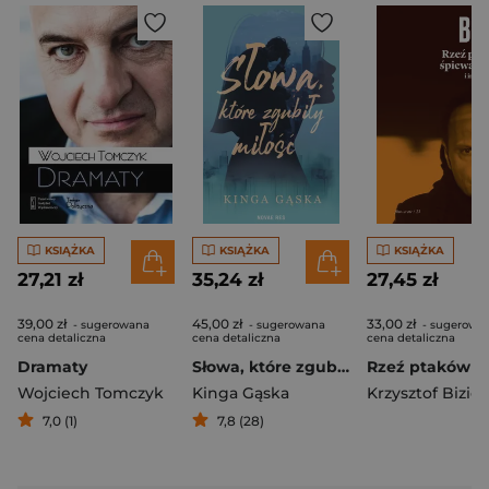
KSIĄŻKA
KSIĄŻKA
KSIĄŻKA
27,21 zł
35,24 zł
27,45 zł
39,00 zł
45,00 zł
33,00 zł
- sugerowana
- sugerowana
- sugerowa
cena detaliczna
cena detaliczna
cena detaliczna
Dramaty
Słowa, które zgubiły miłość
Wojciech Tomczyk
Kinga Gąska
Krzysztof Bizio
7,0 (1)
7,8 (28)