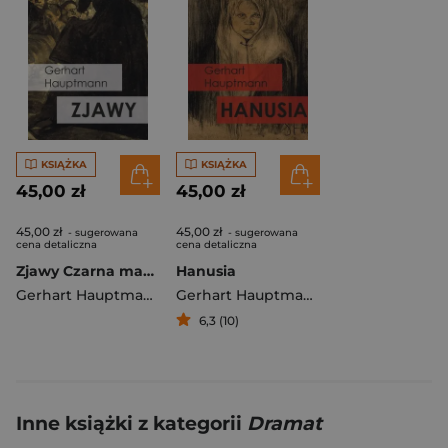
KSIĄŻKA
KSIĄŻKA
45,00 zł
45,00 zł
45,00 zł
45,00 zł
- sugerowana
- sugerowana
cena detaliczna
cena detaliczna
Zjawy Czarna maska U czarownicy
Hanusia
Gerhart Hauptmann
Gerhart Hauptmann
6,3 (10)
Inne książki z kategorii
Dramat