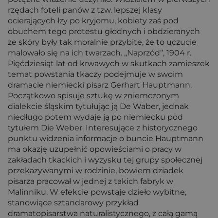
rzędach foteli panów z tzw. lepszej klasy
ocierających łzy po kryjomu, kobiety zaś pod
obuchem tego protestu głodnych i obdzieranych
ze skóry były tak moralnie przybite, że to uczucie
malowało się na ich twarzach. „Naprzód”, 1904 r.
Pięćdziesiąt lat od krwawych w skutkach zamieszek
temat powstania tkaczy podejmuje w swoim
dramacie niemiecki pisarz Gerhart Hauptmann.
Początkowo spisuje sztukę w zniemczonym
dialekcie śląskim tytułując ją De Waber, jednak
niedługo potem wydaje ją po niemiecku pod
tytułem Die Weber. Interesujące z historycznego
punktu widzenia informacje o buncie Hauptmann
ma okazję uzupełnić opowieściami o pracy w
zakładach tkackich i wyzysku tej grupy społecznej
przekazywanymi w rodzinie, bowiem dziadek
pisarza pracował w jednej z takich fabryk w
Malinniku. W efekcie powstaje dzieło wybitne,
stanowiące sztandarowy przykład
dramatopisarstwa naturalistycznego, z całą gamą