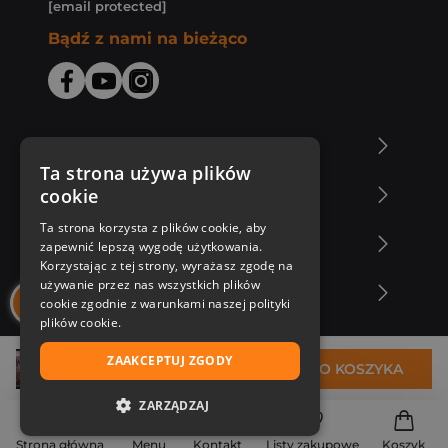
[email protected]
Bądź z nami na bieżąco
O Księgarni Znak
Ta strona używa plików
cookie
Zakupy u nas
Ta strona korzysta z plików cookie, aby
Nasza oferta
zapewnić lepszą wygodę użytkowania.
Korzystając z tej strony, wyrażasz zgodę na
używanie przez nas wszystkich plików
Nasi autorzy
cookie zgodnie z warunkami naszej polityki
plików cookie.
ZAAKCEPTUJ ZGODY
37,99 zł
DO KOSZYKA
ZARZĄDZAJ
NIEZBĘDNE
Strona główna
Menu
Kontakt
Listy zakupowe
Koszyk