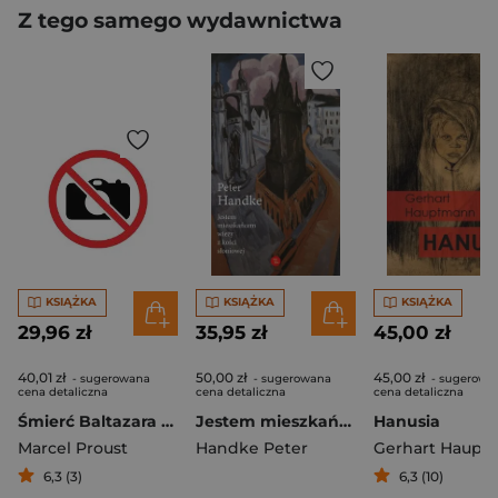
Z tego samego wydawnictwa
KSIĄŻKA
KSIĄŻKA
KSIĄŻKA
29,96 zł
35,95 zł
45,00 zł
40,01 zł
50,00 zł
45,00 zł
- sugerowana
- sugerowana
- sugerowa
cena detaliczna
cena detaliczna
cena detaliczna
Śmierć Baltazara Silvande
Jestem mieszkańcem wieży z kości słoniowej Eseje wybrane
Hanusia
Marcel Proust
Handke Peter
6,3 (3)
6,3 (10)