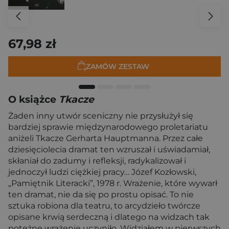
67,98 zł
ZAMÓW ZESTAW
O książce
Tkacze
Żaden inny utwór sceniczny nie przysłużył się
bardziej sprawie międzynarodowego proletariatu
aniżeli Tkacze Gerharta Hauptmanna. Przez całe
dziesięciolecia dramat ten wzruszał i uświadamiał,
skłaniał do zadumy i refleksji, radykalizował i
jednoczył ludzi ciężkiej pracy… Józef Kozłowski,
„Pamiętnik Literacki”, 1978 r. Wrażenie, które wywarł
ten dramat, nie da się po prostu opisać. To nie
sztuka robiona dla teatru, to arcydzieło twórcze
opisane krwią serdeczną i dlatego na widzach tak
potężne wrażenie uczyniło. Widziałem w pierwszych