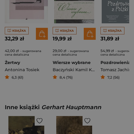
KSIĄŻKA
KSIĄŻKA
KSIĄŻKA
32,29 zł
19,99 zł
31,89 zł
42,00 zł
29,00 zł
54,99 zł
- sugerowana
- sugerowana
- sugerowa
cena detaliczna
cena detaliczna
cena detaliczna
Żertwy
Wiersze wybrane
Antonina Tosiek
Baczyński Kamil Krzysztof
Tomasz Jachim
6,3 (61)
8,4 (76)
7,2 (56)
Inne książki
Gerhart Hauptmann