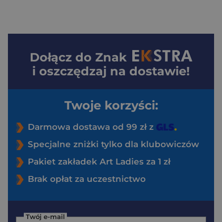
Dołącz do
Znak
i oszczędzaj na dostawie!
Twoje korzyści:
Darmowa dostawa od 99 zł z
Specjalne zniżki tylko dla klubowiczów
Pakiet zakładek Art Ladies za 1 zł
Brak opłat za uczestnictwo
Twój e-mail