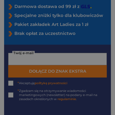
Darmowa dostawa od 99 zł z
Specjalne zniżki tylko dla klubowiczów
Pakiet zakładek Art Ladies za 1 zł
Brak opłat za uczestnictwo
Twój e-mail
DOŁĄCZ DO ZNAK EKSTRA
*
Akceptuję
politykę prywatności
*
Zgadzam się na otrzymywanie wiadomości
marketingowych (newsletter) na podany
e-mail
na
zasadach określonych w
regulaminie
.