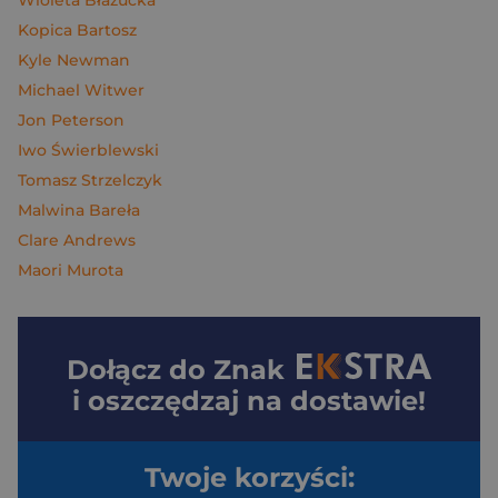
Wioleta Błazucka
Kopica Bartosz
Kyle Newman
Michael Witwer
Jon Peterson
Iwo Świerblewski
Tomasz Strzelczyk
Malwina Bareła
Clare Andrews
Maori Murota
Dołącz do
Znak
i oszczędzaj na dostawie!
Twoje korzyści: