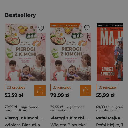
Bestsellery
KSIĄŻKA
KSIĄŻKA
KSIĄŻKA
53,59 zł
79,99 zł
55,99 zł
79,99 zł
79,99 zł
69,99 zł
- sugerowana
- sugerowana
- sugerowa
cena detaliczna
cena detaliczna
cena detaliczna
Pierogi z kimchi. Moje ulubione azjatyckie przepisy
Pierogi z kimchi. Moje ulubione azjatyckie przepisy - książka z autografem
Wioleta Błazucka
Wioleta Błazucka
Rafał Majka
,
Tomasz 