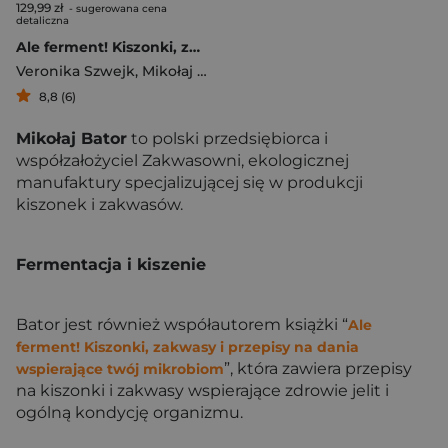
129,99 zł
- sugerowana cena
detaliczna
Ale ferment! Kiszonki, zakwasy i przepisy na dania wspierające twój mikrobiom
Veronika Szwejk
,
Mikołaj Bator
8,8 (6)
Mikołaj Bator
to polski przedsiębiorca i
współzałożyciel Zakwasowni, ekologicznej
manufaktury specjalizującej się w produkcji
kiszonek i zakwasów.
Fermentacja i kiszenie
Bator jest również współautorem książki “
Ale
ferment! Kiszonki, zakwasy i przepisy na dania
”, która zawiera przepisy
wspierające twój mikrobiom
na kiszonki i zakwasy wspierające zdrowie jelit i
ogólną kondycję organizmu.