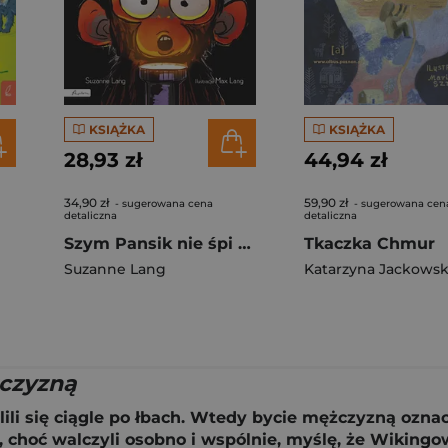
KSIĄŻKA
KSIĄŻKA
28,93 zł
44,94 zł
34,90 zł
59,90 zł
- sugerowana cena
- sugerowana cen
detaliczna
detaliczna
Szym Pansik nie śpi całą noc
Tkaczka Chmur
Suzanne Lang
czyzną
lili się ciągle po łbach. Wtedy bycie mężczyzną ozna
ce, choć walczyli osobno i wspólnie, myślę, że Wiki