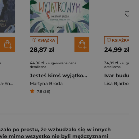
KSIĄŻKA
KSIĄŻKA
28,87 zł
24,99 zł
44,90 zł
34,99 zł
a
- sugerowana cena
- sugerowa
detaliczna
detaliczna
Jesteś kimś wyjątkowym. Relaksacje dla dzieci
Katarzyna Jackowska-Enemuo
Martyna Broda
Lisa Bjarbo
,
Got
7,8 (38)
czało po prostu, że wzbudzało się w innych
ngowie mimo wszystko nie byli mężczyznami