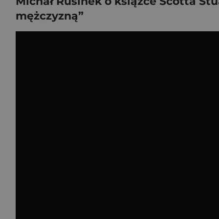
Michał Rusinek o książce Scotta St
mężczyzną”