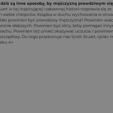
dziś są inne sposoby, by mężczyzną prawdziwym się s
uart w tej inspirującej i zabawnej historii rozprawia się
h siebie chłopców. Książka w duchu wychowania w otwar
Jaki powinien być prawdziwy mężczyzna? Powinien walczyć
 obronie słabszych. Powinien być silny, żeby pomagać i
trachu. Powinien też umieć okazywać uczucia. I powinie
szczęśliwy. Do tego przekonuje nas Scott Stuart, ojciec
ieku 4+