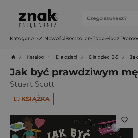
Kategorie
Nowości
Bestsellery
Zapowiedzi
Promo
Katalog
Dla dzieci
Dla dzieci 3-5
Ja
Jak być prawdziwym mę
Stuart Scott
KSIĄŻKA