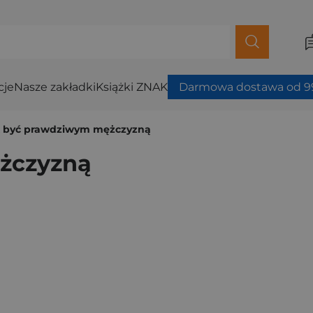
cje
Nasze zakładki
Książki ZNAK
Darmowa dostawa od 99
k być prawdziwym mężczyzną
żczyzną