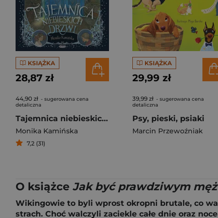
KSIĄŻKA
KSIĄŻKA
28,87 zł
29,99 zł
44,90 zł
39,99 zł
- sugerowana cena
- sugerowana cena
detaliczna
detaliczna
Tajemnica niebieskich drzwi
Psy, pieski, psiaki
Monika Kamińska
Marcin Przewoźniak
7,2 (31)
O książce
Jak być prawdziwym męż
Wikingowie to byli wprost okropni brutale, co wa
strach. Choć walczyli zaciekle całe dnie oraz no