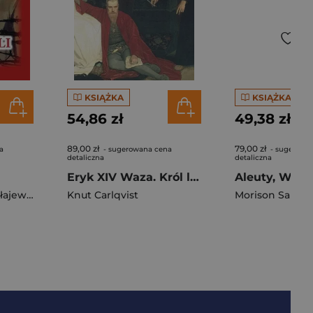
KSIĄŻKA
KSIĄŻKA
54,86 zł
49,38 zł
89,00 zł
79,00 zł
a
- sugerowana cena
- sugerowa
detaliczna
detaliczna
Eryk XIV Waza. Król ludu w.3
Sokołow Borys Nikołajewicz
Knut Carlqvist
Morison Samuel