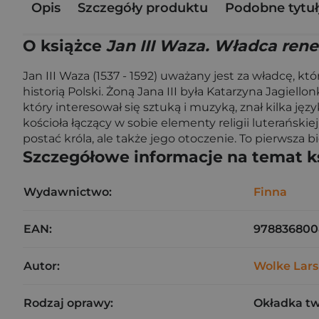
Opis
Szczegóły produktu
Podobne tytuł
O książce
Jan III Waza. Władca ren
Jan III Waza (1537 - 1592) uważany jest za władcę, 
historią Polski. Żoną Jana III była Katarzyna Jagiel
który interesował się sztuką i muzyką, znał kilka j
kościoła łączący w sobie elementy religii luterańskie
postać króla, ale także jego otoczenie. To pierwsza b
Szczegółowe informacje na temat k
Wydawnictwo:
Finna
EAN:
978836800
Autor:
Wolke Lars
Rodzaj oprawy:
Okładka t