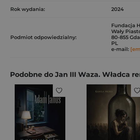
Rok wydania:
2024
Fundacja Hi
Wały Piast
Podmiot odpowiedzialny:
80-855 Gd
PL
e-mail:
[em
Podobne do Jan III Waza. Władca r