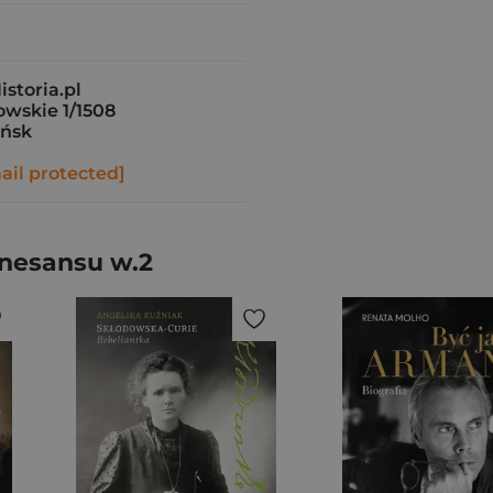
storia.pl
owskie 1/1508
ańsk
ail protected]
enesansu w.2