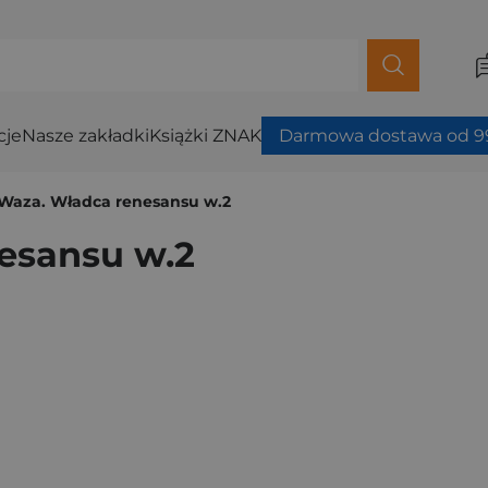
cje
Nasze zakładki
Książki ZNAK
Darmowa dostawa od 99
I Waza. Władca renesansu w.2
nesansu w.2