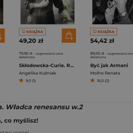
KSIĄŻKA
KSIĄŻKA
49,20 zł
54,42 zł
79,90 zł
89,00 zł
- sugerowana cena
- sugerowana ce
detaliczna
detaliczna
Skłodowska-Curie. Rebeliantka
Być jak Armani
Angelika Kuźniak
Molho Renata
9,0 (1)
10,0 (2)
a. Władca renesansu w.2
 co myślisz!
ostaw ocenę!