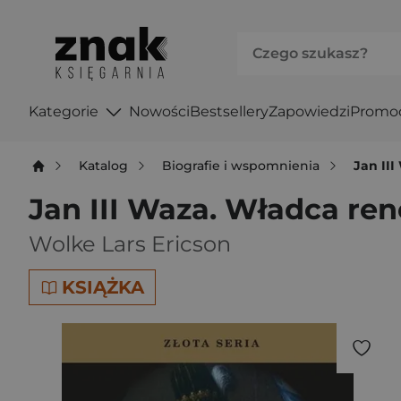
Kategorie
Nowości
Bestsellery
Zapowiedzi
Promo
Katalog
Biografie i wspomnienia
Jan II
Jan III Waza. Władca re
Wolke Lars Ericson
KSIĄŻKA