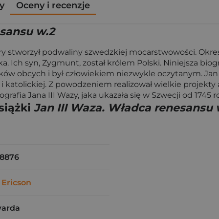
y
Oceny i recenzje
esansu w.2
który stworzył podwaliny szwedzkiej mocarstwowości. Okr
lonka. Ich syn, Zygmunt, został królem Polski. Niniejsza 
ęzyków obcych i był człowiekiem niezwykle oczytanym. Jan
j i katolickiej. Z powodzeniem realizował wielkie projekty
iografia Jana III Wazy, jaka ukazała się w Szwecji od 1745
siążki
Jan III Waza. Władca renesansu 
8876
 Ericson
warda