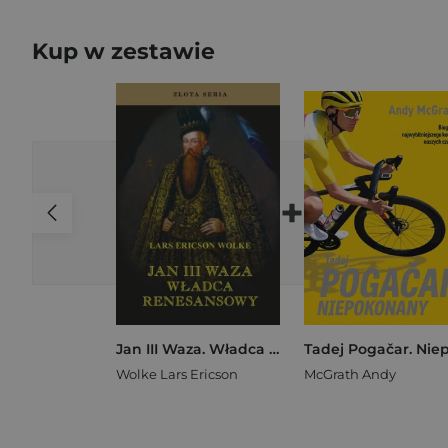
Kup w zestawie
+
Jan III Waza. Władca renesansu w.2
Wolke Lars Ericson
McGrath Andy