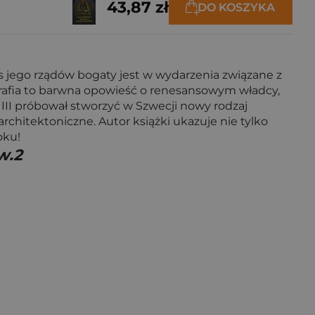
43,87 zł
DO KOSZYKA
es jego rządów bogaty jest w wydarzenia związane z
biografia to barwna opowieść o renesansowym władcy,
 III próbował stworzyć w Szwecji nowy rodzaj
 architektoniczne. Autor książki ukazuje nie tylko
 roku!
w.2