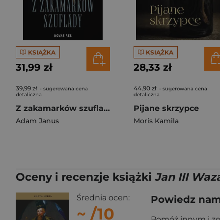
KSIĄŻKA
KSIĄŻKA
31,99 zł
28,33 zł
39,99 zł
44,90 zł
- sugerowana cena
- sugerowana cena
detaliczna
detaliczna
Z zakamarków szuflady
Pijane skrzypce
Adam Janus
Moris Kamila
Oceny i recenzje książki
Jan III Waz
Średnia ocen:
Powiedz nam,
~
/10
Pomóż innym i z