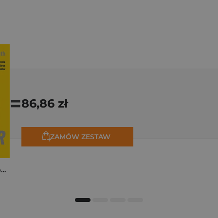
=
86,86 zł
ZAMÓW ZESTAW
Tadej Pogačar. Niepokonany