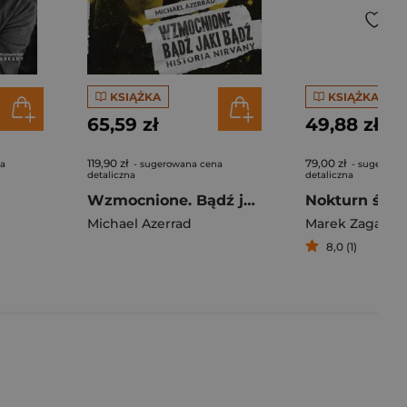
KSIĄŻKA
KSIĄŻKA
65,59 zł
49,88 zł
119,90 zł
79,00 zł
na
- sugerowana cena
- sugerowa
detaliczna
detaliczna
Wzmocnione. Bądź jaki bądź. Historia Nirvany wyd. 2
Michael Azerrad
Marek Zagańcz
8,0 (1)