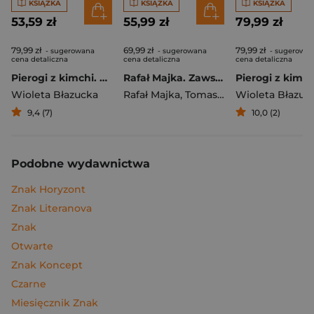
KSIĄŻKA
KSIĄŻKA
KSIĄŻKA
53,59 zł
55,99 zł
79,99 zł
79,99 zł
69,99 zł
79,99 zł
- sugerowana
- sugerowana
- sugerowa
cena detaliczna
cena detaliczna
cena detaliczna
Pierogi z kimchi. Moje ulubione azjatyckie przepisy
Rafał Majka. Zawsze z przodu. Rozmawia Tomasz Kalemba - książka z autografem
Wioleta Błazucka
Rafał Majka
,
Tomasz Kalemba
Wioleta Błazuc
9,4 (7)
10,0 (2)
Podobne wydawnictwa
Znak Horyzont
Znak Literanova
Znak
Otwarte
Znak Koncept
Czarne
Miesięcznik Znak