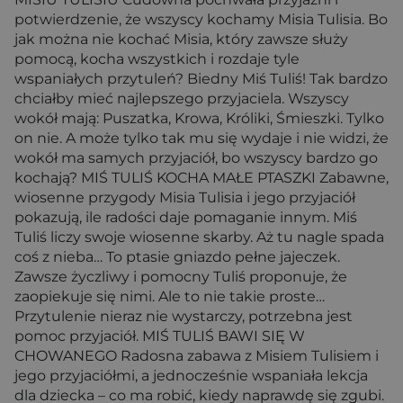
potwierdzenie, że wszyscy kochamy Misia Tulisia. Bo
jak można nie kochać Misia, który zawsze służy
pomocą, kocha wszystkich i rozdaje tyle
wspaniałych przytuleń? Biedny Miś Tuliś! Tak bardzo
chciałby mieć najlepszego przyjaciela. Wszyscy
wokół mają: Puszatka, Krowa, Króliki, Śmieszki. Tylko
on nie. A może tylko tak mu się wydaje i nie widzi, że
wokół ma samych przyjaciół, bo wszyscy bardzo go
kochają? MIŚ TULIŚ KOCHA MAŁE PTASZKI Zabawne,
wiosenne przygody Misia Tulisia i jego przyjaciół
pokazują, ile radości daje pomaganie innym. Miś
Tuliś liczy swoje wiosenne skarby. Aż tu nagle spada
coś z nieba… To ptasie gniazdo pełne jajeczek.
Zawsze życzliwy i pomocny Tuliś proponuje, że
zaopiekuje się nimi. Ale to nie takie proste…
Przytulenie nieraz nie wystarczy, potrzebna jest
pomoc przyjaciół. MIŚ TULIŚ BAWI SIĘ W
CHOWANEGO Radosna zabawa z Misiem Tulisiem i
jego przyjaciółmi, a jednocześnie wspaniała lekcja
dla dziecka – co ma robić, kiedy naprawdę się zgubi.