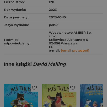
Liczba stron:
120
Rok wydania:
2023
Data premiery:
2023-10-10
Język wydania:
polski
Wydawnictwo AMBER Sp.
z o.o.
Podmiot
Królewicza Aleksandra 5
odpowiedzialny:
02-956 Warszawa
PL
e-mail:
[email protected]
Inne książki
David Melling