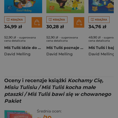
KSIĄŻKA
KSIĄŻKA
KSIĄŻKA
34,99 zł
30,28 zł
34,76 zł
52,90 zł
52,90 zł
49,90 zł
- sugerowana
- sugerowana
- sugerowa
cena detaliczna
cena detaliczna
cena detaliczna
Miś Tuliś idzie do przedszkola wyd. 2
Miś Tuliś poznaje przyrodę wyd. 2026
David Melling
David Melling
David Melling
Oceny i recenzje książki
Kochamy Cię,
Misiu Tulisiu / Miś Tuliś kocha małe
ptaszki / Miś Tuliś bawi się w chowanego
Pakiet
Średnia ocen: