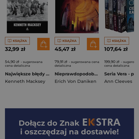
KSIĄŻKA
KSIĄŻKA
KSIĄŻKA
32,99 zł
45,47 zł
107,64 zł
54,90 zł
79,91 zł
199,90 zł
- sugerowana
- sugerowana cena
- sugerowa
cena detaliczna
detaliczna
cena detaliczna
Największe błędy dowódców w II wojnie światowej
Nieprawdopodobne budowle cywilizacji śródziemnomorskiej wyd. 2026
Kenneth Macksey
Erich Von Daniken
Ann Cleeves
Dołącz do
Znak
i oszczędzaj na dostawie!