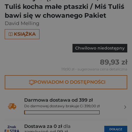
Tuliś kocha małe ptaszki / Miś Tuliś
bawi się w chowanego Pakiet
David Melling
KSIĄŻKA
Chwilowo niedostępny
89,93 zł
119,90 zł
- sugerowana cena detaliczna
POWIADOM O DOSTĘPNOŚCI
Darmowa dostawa od 399 zł
Do darmowej dostawy brakuje Ci 399,00 zł
Dostawa za 0 zł
dla
DOŁĄCZ
zamówień od 99 zł