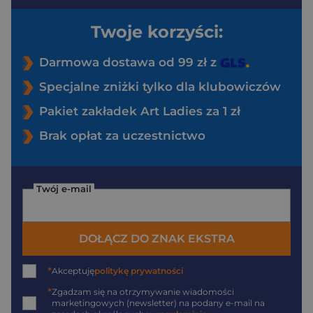
Twoje korzyści:
Darmowa dostawa od 99 zł z
Specjalne zniżki tylko dla klubowiczów
Pakiet zakładek Art Ladies za 1 zł
Brak opłat za uczestnictwo
Twój e-mail
DOŁĄCZ DO ZNAK EKSTRA
*
Akceptuję
politykę prywatności
*
Zgadzam się na otrzymywanie wiadomości
marketingowych (newsletter) na podany
e-mail
na