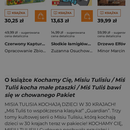
KSIĄŻKA
KSIĄŻKA
KSIĄŻKA
30,25 zł
13,63 zł
39,99 zł
49,99 zł
14,99 zł
59,99 zł
- sugerowana
- sugerowana
- sugerowa
cena detaliczna
cena detaliczna
cena detaliczna
Czerwony Kapturek
Słodkie łamigłówki z kotkiem. Słodkie łamigłówki
Opracowanie Zbiorowe
Zuzanna Osuchowska
Minor Marcin
O książce
Kochamy Cię, Misiu Tulisiu / Miś
Tuliś kocha małe ptaszki / Miś Tuliś bawi
się w chowanego Pakiet
MISIA TULISIA KOCHAJĄ DZIECI W 30 KRAJACH!
„Miś Tuliś to współczesna klasyka!” „Guardian”. Trzy
tomy kultowej serii o Misiu Tulisiu, którą kochają
dzieci w 30 krajach teraz w pakiecie! KOCHAMY CIĘ,
MISIU TULISIU Cudowna pochwała przyjaźni i