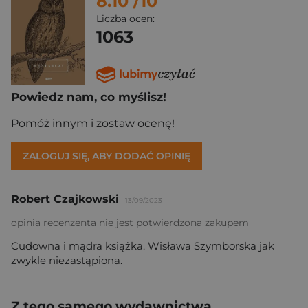
8.10
/10
Liczba ocen:
1063
Powiedz nam, co myślisz!
Pomóż innym i zostaw ocenę!
ZALOGUJ SIĘ, ABY DODAĆ OPINIĘ
Robert Czajkowski
13/09/2023
opinia recenzenta nie jest potwierdzona zakupem
Cudowna i mądra książka. Wisława Szymborska jak
zwykle niezastąpiona.
Z tego samego wydawnictwa