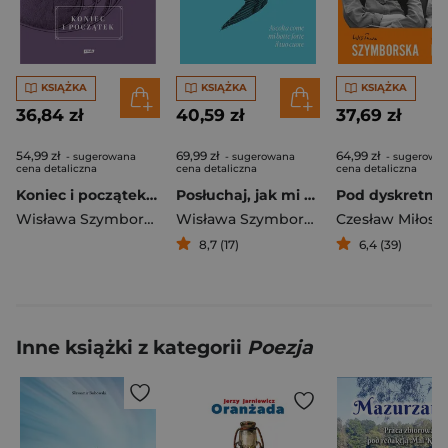
KSIĄŻKA
KSIĄŻKA
KSIĄŻKA
36,84 zł
40,59 zł
37,69 zł
54,99 zł
69,99 zł
64,99 zł
- sugerowana
- sugerowana
- sugerowa
cena detaliczna
cena detaliczna
cena detaliczna
Koniec i początek (2026)
Posłuchaj, jak mi prędko bije twoje serce / Ascolta come mi batte forte il tuo cuore
Wisława Szymborska
Wisława Szymborska
Czesław Miłosz
8,7 (17)
6,4 (39)
Inne książki z kategorii
Poezja