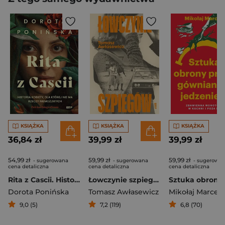
KSIĄŻKA
KSIĄŻKA
KSIĄŻKA
36,84 zł
39,99 zł
39,99 zł
54,99 zł
59,99 zł
59,99 zł
- sugerowana
- sugerowana
- sugerowa
cena detaliczna
cena detaliczna
cena detaliczna
Rita z Cascii. Historia kobiety, dla której nie ma rzeczy niemożliwych
Łowczynie szpiegów
Dorota Ponińska
Tomasz Awłasewicz
Mikołaj Marcela
9,0 (5)
7,2 (119)
6,8 (70)