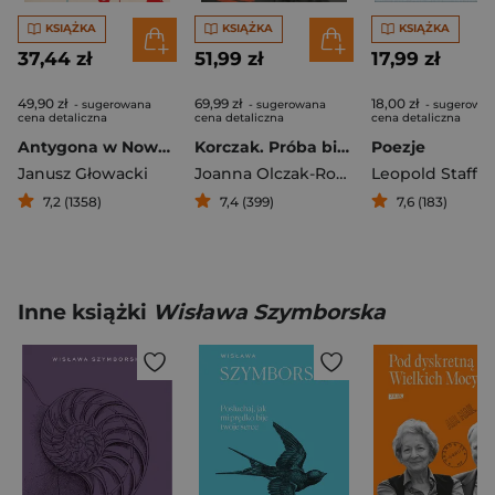
KSIĄŻKA
KSIĄŻKA
KSIĄŻKA
37,44 zł
51,99 zł
17,99 zł
49,90 zł
69,99 zł
18,00 zł
- sugerowana
- sugerowana
- sugerowa
cena detaliczna
cena detaliczna
cena detaliczna
Antygona w Nowym Jorku
Korczak. Próba biografii
Poezje
Janusz Głowacki
Joanna Olczak-Ronikier
Leopold Staff
7,2 (1358)
7,4 (399)
7,6 (183)
Inne książki
Wisława Szymborska