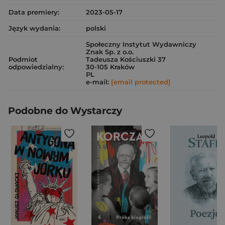
Data premiery:
2023-05-17
Język wydania:
polski
Społeczny Instytut Wydawniczy
Znak Sp. z o.o.
Podmiot
Tadeusza Kościuszki 37
odpowiedzialny:
30-105 Kraków
PL
e-mail:
[email protected]
Podobne do Wystarczy