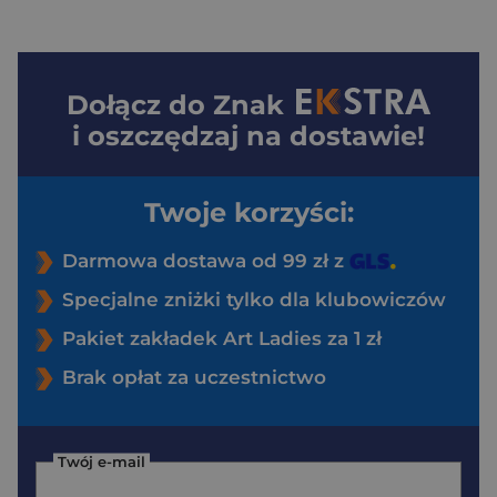
Dołącz do
Znak
i oszczędzaj na dostawie!
Twoje korzyści:
Darmowa dostawa od 99 zł z
Specjalne zniżki tylko dla klubowiczów
Pakiet zakładek Art Ladies za 1 zł
Brak opłat za uczestnictwo
Twój e-mail