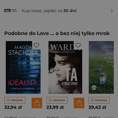
Kup teraz, zapłać za
30 dni
Podobne do Love ... a bez niej tylko mrok
KSIĄŻKA
KSIĄŻKA
KSIĄŻKA
32,94 zł
23,99 zł
29,43 zł
44,90 zł
35,00 zł
36,90 zł