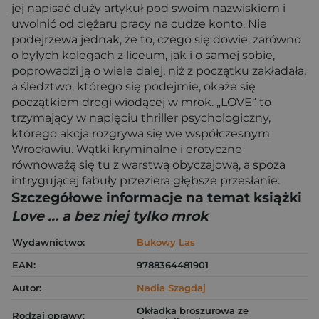
jej napisać duży artykuł pod swoim nazwiskiem i
uwolnić od ciężaru pracy na cudze konto. Nie
podejrzewa jednak, że to, czego się dowie, zarówno
o byłych kolegach z liceum, jak i o samej sobie,
poprowadzi ją o wiele dalej, niż z początku zakładała,
a śledztwo, którego się podejmie, okaże się
początkiem drogi wiodącej w mrok. „LOVE“ to
trzymający w napięciu thriller psychologiczny,
którego akcja rozgrywa się we współczesnym
Wrocławiu. Wątki kryminalne i erotyczne
równoważą się tu z warstwą obyczajową, a spoza
intrygującej fabuły przeziera głębsze przesłanie.
Szczegółowe informacje na temat książki
Love ... a bez niej tylko mrok
Wydawnictwo:
Bukowy Las
EAN:
9788364481901
Autor:
Nadia Szagdaj
Okładka broszurowa ze
Rodzaj oprawy: