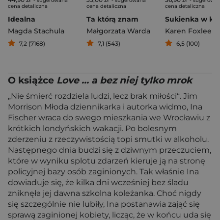
- sugerowana
- sugerowana
- sugerowa
cena detaliczna
cena detaliczna
cena detaliczna
Idealna
Ta którą znam
Magda Stachula
Małgorzata Warda
Karen Foxlee
7,2 (7168)
7,1 (543)
6,5 (100)
O książce
Love ... a bez niej tylko mrok
„Nie śmierć rozdziela ludzi, lecz brak miłości“. Jim
Morrison Młoda dziennikarka i autorka widmo, Ina
Fischer wraca do swego mieszkania we Wrocławiu z
krótkich londyńskich wakacji. Po bolesnym
zderzeniu z rzeczywistością topi smutki w alkoholu.
Następnego dnia budzi się z dziwnym przeczuciem,
które w wyniku splotu zdarzeń kieruje ją na stronę
policyjnej bazy osób zaginionych. Tak właśnie Ina
dowiaduje się, że kilka dni wcześniej bez śladu
zniknęła jej dawna szkolna koleżanka. Choć nigdy
się szczególnie nie lubiły, Ina postanawia zająć się
sprawą zaginionej kobiety, licząc, że w końcu uda się