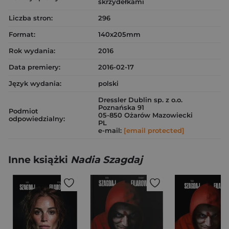
skrzydełkami
Liczba stron:
296
Format:
140x205mm
Rok wydania:
2016
Data premiery:
2016-02-17
Język wydania:
polski
Dressler Dublin sp. z o.o.
Poznańska 91
Podmiot
05-850 Ożarów Mazowiecki
odpowiedzialny:
PL
e-mail:
[email protected]
Inne książki
Nadia Szagdaj