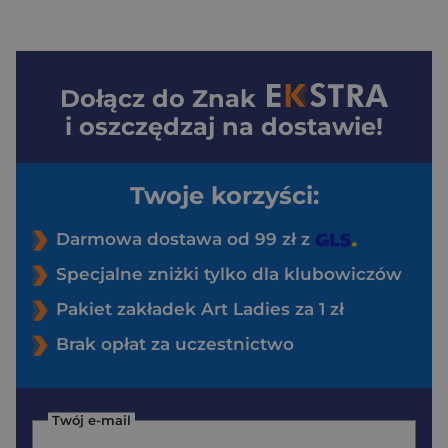
Dołącz do
Znak
i oszczędzaj na dostawie!
Twoje korzyści:
Darmowa dostawa od 99 zł z
Specjalne zniżki tylko dla klubowiczów
Pakiet zakładek Art Ladies za 1 zł
Brak opłat za uczestnictwo
Twój e-mail