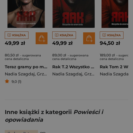
KSIĄŻKA
KSIĄŻKA
KSIĄŻKA
49,99 zł
49,99 zł
94,50 zł
80,50 zł
89,00 zł
189,00 zł
- sugerowana
- sugerowana
- sugerow
cena detaliczna
cena detaliczna
cena detaliczna
Teraz gramy po mojemu. Rak. Tom 3
Rak T.2 Wszystko do umorzenia w.2 BR
Nadia Szagdaj
,
Grzegorz Filarowski
Nadia Szagdaj
,
Grzegorz Filarowski
Nadia Szagdaj
,
Grz
9,0 (1)
Inne książki z kategorii
Powieści i
opowiadania