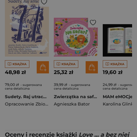
KSIĄŻKA
KSIĄŻKA
KSIĄŻKA
48,98 zł
25,32 zł
19,60 zł
79,00 zł
39,99 zł
24,99 zł
- sugerowana
- sugerowana
- sugerowa
cena detaliczna
cena detaliczna
cena detaliczna
Sudety. Raj utracony. Opowieści z czesko‑niemieckiego pogranicza
Zwierzątka na safari. Labirynty z ruchomymi elementami
Opracowanie Zbiorowe
Agnieszka Bator
Oceny i recenzje książki
Love ... a bez niej