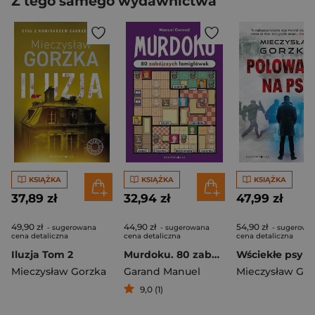
Z tego samego wydawnictwa
KSIĄŻKA
KSIĄŻKA
KSIĄŻKA
37,89 zł
32,94 zł
47,99 zł
49,90 zł
44,90 zł
54,90 zł
- sugerowana
- sugerowana
- sugerowa
cena detaliczna
cena detaliczna
cena detaliczna
Iluzja Tom 2
Murdoku. 80 zabójczych łamigłówek
Mieczysław Gorzka
Garand Manuel
Mieczysław Gor
9,0 (1)