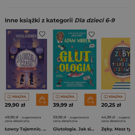
Inne książki z kategorii
Dla dzieci 6-9
KSIĄŻKA
KSIĄŻKA
KSIĄŻKA
29,90 zł
39,99 zł
20,25 zł
49,99 zł
59,99 zł
44,99 zł
- sugerowana
- sugerowana
- sugerowa
cena detaliczna
cena detaliczna
cena detaliczna
Łowcy Tajemnic. Złodziej czasu
Glutologia. Jak się nie dać mikropaskudom, wstrętnym robalom i podstępnym chorobom