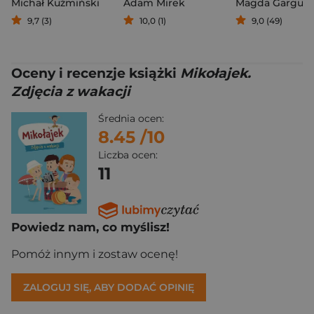
Michał Kuźmiński
Adam Mirek
9,7 (3)
10,0 (1)
9,0 (49)
Oceny i recenzje książki
Mikołajek.
Zdjęcia z wakacji
Średnia ocen:
8.45
/10
Liczba ocen:
11
Powiedz nam, co myślisz!
Pomóż innym i zostaw ocenę!
ZALOGUJ SIĘ, ABY DODAĆ OPINIĘ