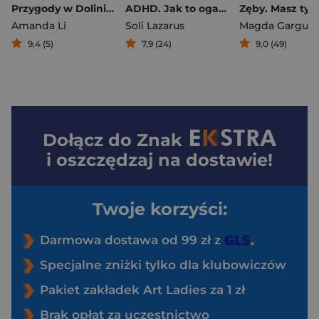
Przygody w Dolinie Muminków [nowe wydanie]
ADHD. Jak to ogarnąć. Sprawdzone lifehacki dla nastolatków
Amanda Li
Soli Lazarus
9,4 (5)
7,9 (24)
9,0 (49)
Dołącz do
Znak
i oszczędzaj na dostawie!
Twoje korzyści:
Darmowa dostawa od 99 zł z
Specjalne zniżki tylko dla klubowiczów
Pakiet zakładek Art Ladies za 1 zł
Brak opłat za uczestnictwo