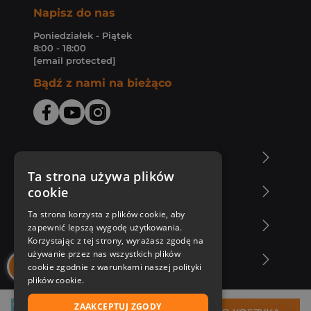
Napisz do nas
Poniedziałek - Piątek
8:00 - 18:00
[email protected]
Bądź z nami na bieżąco
O Księgarni Znak
Ta strona używa plików
cookie
Zakupy u nas
Ta strona korzysta z plików cookie, aby
Nasza oferta
zapewnić lepszą wygodę użytkowania.
Korzystając z tej strony, wyrażasz zgodę na
używanie przez nas wszystkich plików
Nasi autorzy
cookie zgodnie z warunkami naszej polityki
plików cookie.
ZAAKCEPTUJ ZGODY