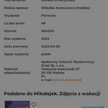
Rodzaj oprawy:
Okładka broszurowa (miękka)
Wydanie:
Pierwsze
Liczba stron:
48
Format:
163x220
Rok wydania:
2023
Data premiery:
2023-04-26
Język wydania:
polski
Społeczny Instytut Wydawniczy
Znak Sp. z o.o.
Podmiot
Tadeusza Kościuszki 37
odpowiedzialny:
30-105 Kraków
PL
e-mail:
[email protected]
Podobne do Mikołajek. Zdjęcia z wakacji