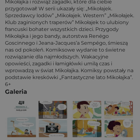
Mikołajka i rozwiąż zagadki, które dla ciebie
przygotował! W serii ukazały się: „Mikołajek.
Sprzedawcy lodów” „Mikołajek. Western” „Mikołajek.
Klub zaginionych traperów” Mikołajek to ulubiony
francuski bohater wszystkich dzieci. Przygody
Mikołajka i jego bandy, autorstwa Renégo
Goscinnego i Jeana-Jacques’a Sempégo, śmieszą
nas od pokoleń. Komiksowe wydanie to świetne
rozwiązanie dla najmłodszych. Wakacyjne
opowieści, zagadki i łamigłówki umilą czas i
wprowadzą w świat Mikołajka. Komiksy powstały na
podstawie kreskówki „Fantastyczne lato Mikołajka”.
6+
Galeria