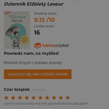
Dziennik Elżbiety Leseur
Średnia ocen:
9.13
/10
Liczba ocen:
16
Powiedz nam, co myślisz!
Pomóż innym i zostaw ocenę!
ZALOGUJ SIĘ, ABY DODAĆ OPINIĘ
Czar książek
15/07/2025
Twoja ocena: Beznadziejna 1/10"
Twoja ocena: Bardzo słaba 2/10"
Twoja ocena: Słaba 3/10"
Twoja ocena: Może być 4/10"
Twoja ocena: Przeciętna 5/10"
Twoja ocena: Dobra 6/10"
Twoja ocena: Bardzo dobra 7/10"
Twoja ocena: Rewelacyjna 8/10
Twoja ocena: Wybitna 9/10
Twoja ocena: Arcydzieło
opinia recenzenta nie jest potwierdzona zakupem