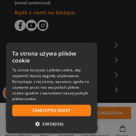
[email protected]
Bądź z nami na bieżąco
O Księgarni Znak
Ta strona używa plików
cookie
Zakupy u nas
Ta strona korzysta z plików cookie, aby
Nasza oferta
zapewnić lepszą wygodę użytkowania.
Korzystając z tej strony, wyrażasz zgodę na
używanie przez nas wszystkich plików
Nasi autorzy
cookie zgodnie z warunkami naszej polityki
plików cookie.
ZAAKCEPTUJ ZGODY
32,75 zł
DO KOSZYKA
ZARZĄDZAJ
NIEZBĘDNE
Strona główna
Menu
Kontakt
Listy zakupowe
Koszyk