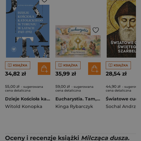
KSIĄŻKA
KSIĄŻKA
KSIĄŻKA
34,82 zł
35,99 zł
28,54 zł
55,00 zł
59,00 zł
44,90 zł
- sugerowana
- sugerowana
- sugerowa
cena detaliczna
cena detaliczna
cena detaliczna
Dzieje Kościoła katolickiego w Toruniu w latach 1945–1992. Wybrane zagadnienia
Eucharystia. Tam, gdzie mieszka Pan Jezus
Witold Konopka
Kinga Rybarczyk
Sochal Andrzej
Oceny i recenzje książki
Milcząca dusza.