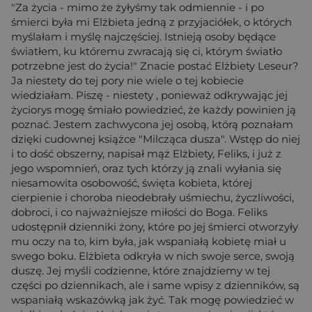
"Za życia - mimo że żyłyśmy tak odmiennie - i po
śmierci była mi Elżbieta jedną z przyjaciółek, o których
myślałam i myślę najczęściej. Istnieją osoby będące
światłem, ku któremu zwracają się ci, którym światło
potrzebne jest do życia!" Znacie postać Elżbiety Leseur?
Ja niestety do tej pory nie wiele o tej kobiecie
wiedziałam. Piszę - niestety , ponieważ odkrywając jej
życiorys mogę śmiało powiedzieć, że każdy powinien ją
poznać. Jestem zachwycona jej osobą, którą poznałam
dzięki cudownej książce "Milcząca dusza". Wstęp do niej
i to dość obszerny, napisał mąż Elżbiety, Feliks, i już z
jego wspomnień, oraz tych którzy ją znali wyłania się
niesamowita osobowość, święta kobieta, której
cierpienie i choroba nieodebrały uśmiechu, życzliwości,
dobroci, i co najważniejsze miłości do Boga. Feliks
udostępnił dzienniki żony, które po jej śmierci otworzyły
mu oczy na to, kim była, jak wspaniałą kobietę miał u
swego boku. Elżbieta odkryła w nich swoje serce, swoją
duszę. Jej myśli codzienne, które znajdziemy w tej
części po dziennikach, ale i same wpisy z dzienników, są
wspaniałą wskazówką jak żyć. Tak mogę powiedzieć w