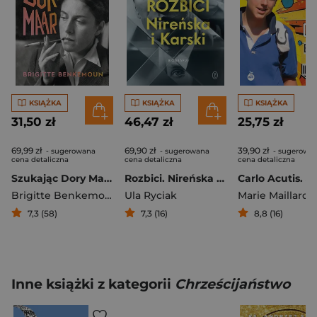
KSIĄŻKA
KSIĄŻKA
KSIĄŻKA
31,50 zł
46,47 zł
25,75 zł
69,99 zł
69,90 zł
39,90 zł
- sugerowana
- sugerowana
- sugerowa
cena detaliczna
cena detaliczna
cena detaliczna
Szukając Dory Maar. Historia słynnej surrealistki, którą zniszczył Picasso
Rozbici. Nireńska i Karski
Brigitte Benkemoun
Ula Ryciak
Marie Maillard
,
Jea
7,3 (58)
7,3 (16)
8,8 (16)
Inne książki z kategorii
Chrześcijaństwo