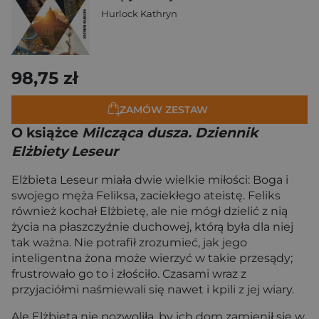
Hurlock Kathryn
98,75 zł
ZAMÓW ZESTAW
O książce
Milcząca dusza. Dziennik
Elżbiety Leseur
Elżbieta Leseur miała dwie wielkie miłości: Boga i
swojego męża Feliksa, zaciekłego ateistę. Feliks
również kochał Elżbietę, ale nie mógł dzielić z nią
życia na płaszczyźnie duchowej, którą była dla niej
tak ważna. Nie potrafił zrozumieć, jak jego
inteligentna żona może wierzyć w takie przesądy;
frustrowało go to i złościło. Czasami wraz z
przyjaciółmi naśmiewali się nawet i kpili z jej wiary.
Ale Elżbieta nie pozwoliła, by ich dom zamienił się w