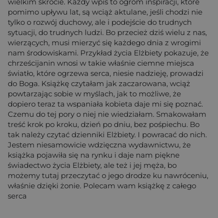
wielkim skrócie. Każdy wpis to ogrom inspiracji, które
pomimo upływu lat, są wciąż aktulane, jeśli chodzi nie
tylko o rozwój duchowy, ale i podejście do trudnych
sytuacji, do trudnych ludzi. Bo przecież dziś wielu z nas,
wierzących, musi mierzyć się każdego dnia z wrogimi
nam środowiskami. Przykład życia Elżbiety pokazuje, że
chrześcijanin wnosi w takie właśnie ciemne miejsca
światło, które ogrzewa serca, niesie nadzieję, prowadzi
do Boga. Książkę czytałam jak zaczarowana, wciąż
powtarzając sobie w myślach, jak to możliwe, że
dopiero teraz ta wspaniała kobieta daje mi się poznać.
Czemu do tej pory o niej nie wiedziałam. Smakowałam
treść krok po kroku, dzień po dniu, bez pośpiechu. Bo
tak należy czytać dzienniki Elżbiety. I powracać do nich.
Jestem niesamowicie wdzięczna wydawnictwu, że
książka pojawiła się na rynku i daje nam piękne
świadectwo życia Elżbiety, ale też i jej męża, bo
możemy tutaj przeczytać o jego drodze ku nawróceniu,
właśnie dzięki żonie. Polecam wam książkę z całego
serca