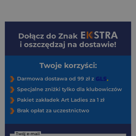
Dołącz do
Znak
i oszczędzaj na dostawie!
Twoje korzyści:
Darmowa dostawa od 99 zł z
Specjalne zniżki tylko dla klubowiczów
Pakiet zakładek Art Ladies za 1 zł
Brak opłat za uczestnictwo
Twój e-mail