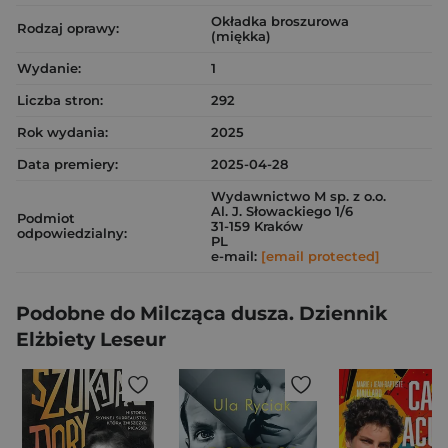
Okładka broszurowa
Rodzaj oprawy:
(miękka)
Wydanie:
1
Liczba stron:
292
Rok wydania:
2025
Data premiery:
2025-04-28
Wydawnictwo M sp. z o.o.
Al. J. Słowackiego 1/6
Podmiot
31-159 Kraków
odpowiedzialny:
PL
e-mail:
[email protected]
Podobne do Milcząca dusza. Dziennik
Elżbiety Leseur