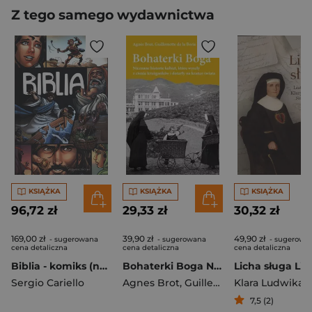
Z tego samego wydawnictwa
KSIĄŻKA
KSIĄŻKA
KSIĄŻKA
96,72 zł
29,33 zł
30,32 zł
169,00 zł
39,90 zł
49,90 zł
- sugerowana
- sugerowana
- sugerowa
cena detaliczna
cena detaliczna
cena detaliczna
Biblia - komiks (nowe poszerzone wydanie)
Bohaterki Boga Nieznane historie kobiet, które wyszły z cienia krużganków i dotarły ma krańce świata
Sergio Cariello
Agnes Brot
,
Guillemette de la Borie
7,5 (2)