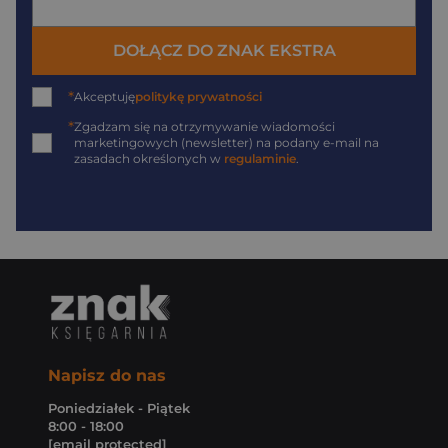
DOŁĄCZ DO ZNAK EKSTRA
*
Akceptuję
politykę prywatności
*
Zgadzam się na otrzymywanie wiadomości
marketingowych (newsletter) na podany
e-mail
na
zasadach określonych w
regulaminie
.
Napisz do nas
Poniedziałek - Piątek
8:00 - 18:00
[email protected]