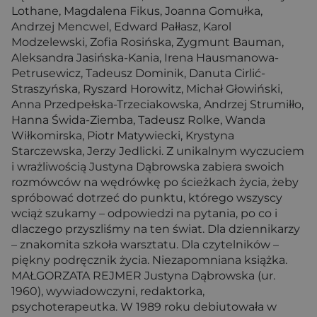
Lothane, Magdalena Fikus, Joanna Gomułka,
Andrzej Mencwel, Edward Pałłasz, Karol
Modzelewski, Zofia Rosińska, Zygmunt Bauman,
Aleksandra Jasińska-Kania, Irena Hausmanowa-
Petrusewicz, Tadeusz Dominik, Danuta Cirlić-
Straszyńska, Ryszard Horowitz, Michał Głowiński,
Anna Przedpełska-Trzeciakowska, Andrzej Strumiłło,
Hanna Świda-Ziemba, Tadeusz Rolke, Wanda
Wiłkomirska, Piotr Matywiecki, Krystyna
Starczewska, Jerzy Jedlicki. Z unikalnym wyczuciem
i wrażliwością Justyna Dąbrowska zabiera swoich
rozmówców na wędrówkę po ścieżkach życia, żeby
spróbować dotrzeć do punktu, którego wszyscy
wciąż szukamy – odpowiedzi na pytania, po co i
dlaczego przyszliśmy na ten świat. Dla dziennikarzy
– znakomita szkoła warsztatu. Dla czytelników –
piękny podręcznik życia. Niezapomniana książka.
MAŁGORZATA REJMER Justyna Dąbrowska (ur.
1960), wywiadowczyni, redaktorka,
psychoterapeutka. W 1989 roku debiutowała w