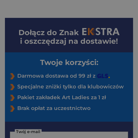
Dołącz do
Znak
i oszczędzaj na dostawie!
Twoje korzyści:
Darmowa dostawa od 99 zł z
Specjalne zniżki tylko dla klubowiczów
Pakiet zakładek Art Ladies za 1 zł
Brak opłat za uczestnictwo
Twój e-mail