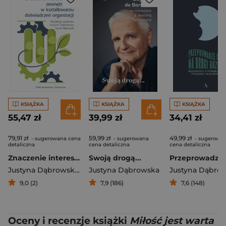
KSIĄŻKA
KSIĄŻKA
KSIĄŻKA
55,47 zł
39,99 zł
34,41 zł
79,91 zł
59,99 zł
49,99 zł
- sugerowana cena
- sugerowana
- sugerowa
detaliczna
cena detaliczna
cena detaliczna
Znaczenie interesariuszy zewnętrznych w kształtowaniu doświadczeń organizacji
Swoją drogą...
Justyna Dąbrowska
,
Iryna Manczak
Justyna Dąbrowska
Justyna Dąbro
9,0 (2)
7,9 (186)
7,6 (148)
Oceny i recenzje książki
Miłość jest warta