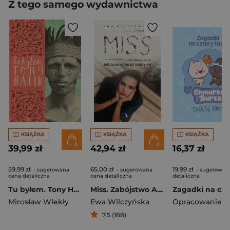
Z tego samego wydawnictwa
KSIĄŻKA
KSIĄŻKA
KSIĄŻKA
39,99 zł
42,94 zł
16,37 zł
59,99 zł
65,00 zł
19,99 zł
- sugerowana
- sugerowana
- sugerowan
cena detaliczna
cena detaliczna
detaliczna
Tu byłem. Tony Halik
Miss. Zabójstwo Agnieszki Kotlarskiej
Mirosław Wlekły
Ewa Wilczyńska
7,5 (188)