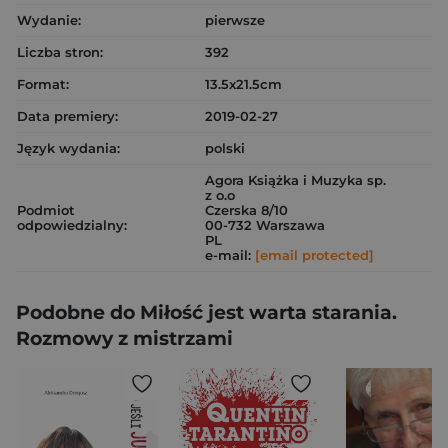
Wydanie:
pierwsze
Liczba stron:
392
Format:
13.5x21.5cm
Data premiery:
2019-02-27
Język wydania:
polski
Agora Książka i Muzyka sp.
z o.o
Podmiot
Czerska 8/10
odpowiedzialny:
00-732 Warszawa
PL
e-mail:
[email protected]
Podobne do Miłość jest warta starania.
Rozmowy z mistrzami