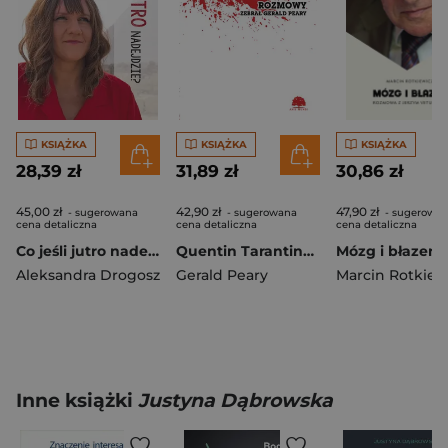
KSIĄŻKA
KSIĄŻKA
KSIĄŻKA
28,39 zł
31,89 zł
30,86 zł
45,00 zł
42,90 zł
47,90 zł
- sugerowana
- sugerowana
- sugerowa
cena detaliczna
cena detaliczna
cena detaliczna
Co jeśli jutro nadejdzie?
Quentin Tarantino. Rozmowy
Aleksandra Drogosz
Gerald Peary
Marcin Rotkiew
Inne książki
Justyna Dąbrowska