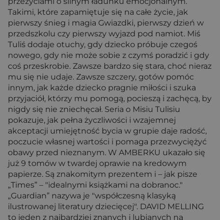
przeżyciami o silnym ładunku emocjonalnym.
Takimi, które zapamiętuje się na całe życie, jak
pierwszy śnieg i magia Gwiazdki, pierwszy dzień w
przedszkolu czy pierwszy wyjazd pod namiot. Miś
Tuliś dodaje otuchy, gdy dziecko próbuje czegoś
nowego, gdy nie może sobie z czymś poradzić i gdy
coś przeskrobie. Zawsze bardzo się stara, choć nieraz
mu się nie udaje. Zawsze szczery, gotów pomóc
innym, jak każde dziecko pragnie miłości i szuka
przyjaciół, którzy mu pomogą, pocieszą i zachęcą, by
nigdy się nie zniechęcał. Seria o Misiu Tulisiu
pokazuje, jak pełna życzliwości i wzajemnej
akceptacji umiejętność bycia w grupie daje radość,
poczucie własnej wartości i pomaga przezwyciężyć
obawy przed nieznanym. W AMBERKU ukazało się
już 9 tomów w twardej oprawie na kredowym
papierze. Są znakomitym prezentem i – jak pisze
„Times” – "idealnymi książkami na dobranoc."
„Guardian” nazywa je "współczesną klasyką
ilustrowanej literatury dziecięcej". DAVID MELLING
to jeden z najbardziej znanych i lubianych na