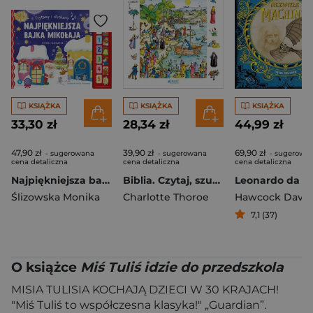
KSIĄŻKA
KSIĄŻKA
KSIĄŻKA
33,30 zł
28,34 zł
44,99 zł
47,90 zł
39,90 zł
69,90 zł
- sugerowana
- sugerowana
- sugerowa
cena detaliczna
cena detaliczna
cena detaliczna
Najpiękniejsza bajka Mikołaja. Czytamy i słuchamy
Biblia. Czytaj, szukaj, odkrywaj
Leonardo da Vi
Ślizowska Monika
Charlotte Thoroe
Hawcock David
7,1 (37)
O książce
Miś Tuliś idzie do przedszkola
MISIA TULISIA KOCHAJĄ DZIECI W 30 KRAJACH!
"Miś Tuliś to współczesna klasyka!" „Guardian”.