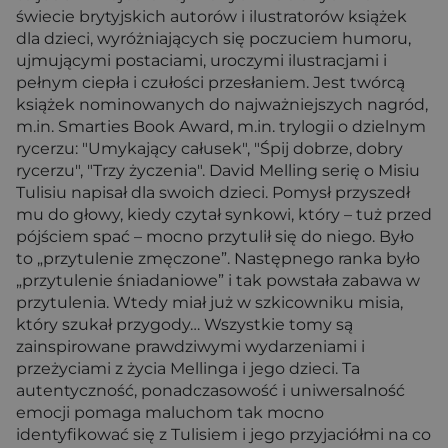
świecie brytyjskich autorów i ilustratorów książek
dla dzieci, wyróżniających się poczuciem humoru,
ujmującymi postaciami, uroczymi ilustracjami i
pełnym ciepła i czułości przesłaniem. Jest twórcą
książek nominowanych do najważniejszych nagród,
m.in. Smarties Book Award, m.in. trylogii o dzielnym
rycerzu: "Umykający całusek", "Śpij dobrze, dobry
rycerzu", "Trzy życzenia". David Melling serię o Misiu
Tulisiu napisał dla swoich dzieci. Pomysł przyszedł
mu do głowy, kiedy czytał synkowi, który – tuż przed
pójściem spać – mocno przytulił się do niego. Było
to „przytulenie zmęczone”. Następnego ranka było
„przytulenie śniadaniowe” i tak powstała zabawa w
przytulenia. Wtedy miał już w szkicowniku misia,
który szukał przygody… Wszystkie tomy są
zainspirowane prawdziwymi wydarzeniami i
przeżyciami z życia Mellinga i jego dzieci. Ta
autentyczność, ponadczasowość i uniwersalność
emocji pomaga maluchom tak mocno
identyfikować się z Tulisiem i jego przyjaciółmi na co