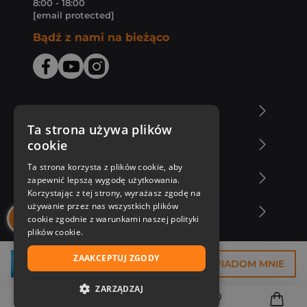
8:00 - 18:00
[email protected]
Bądź z nami na bieżąco
O Księgarni Znak
Ta strona używa plików
cookie
Zakupy u nas
Ta strona korzysta z plików cookie, aby
Nasza oferta
zapewnić lepszą wygodę użytkowania.
Korzystając z tej strony, wyrażasz zgodę na
używanie przez nas wszystkich plików
Nasi autorzy
cookie zgodnie z warunkami naszej polityki
plików cookie.
ZAAKCEPTUJ ZGODY
33,68 zł
POWIADOM MNIE
ZARZĄDZAJ