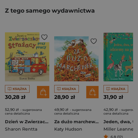
Z tego samego wydawnictwa
KSIĄŻKA
KSIĄŻKA
KSIĄŻKA
30,28 zł
28,90 zł
31,90 zł
52,90 zł
49,90 zł
42,90 zł
- sugerowana
- sugerowana
- sugerowa
cena detaliczna
cena detaliczna
cena detaliczna
Dzień w Zwierzaczkowie. Strażacy przy pracy wyd. 2026
Za dużo marchewek wyd. 2026
Sharon Rentta
Katy Hudson
Miller Leanne
,
Mil
6,8 (12)