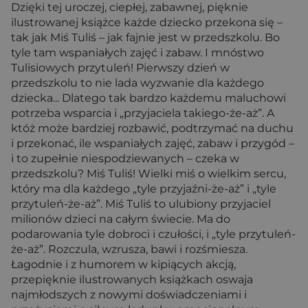
Dzięki tej uroczej, ciepłej, zabawnej, pięknie
ilustrowanej książce każde dziecko przekona się –
tak jak Miś Tuliś – jak fajnie jest w przedszkolu. Bo
tyle tam wspaniałych zajęć i zabaw. I mnóstwo
Tulisiowych przytuleń! Pierwszy dzień w
przedszkolu to nie lada wyzwanie dla każdego
dziecka... Dlatego tak bardzo każdemu maluchowi
potrzeba wsparcia i „przyjaciela takiego-że-aż”. A
któż może bardziej rozbawić, podtrzymać na duchu
i przekonać, ile wspaniałych zajęć, zabaw i przygód –
i to zupełnie niespodziewanych – czeka w
przedszkolu? Miś Tuliś! Wielki miś o wielkim sercu,
który ma dla każdego „tyle przyjaźni-że-aż” i „tyle
przytuleń-że-aż”. Miś Tuliś to ulubiony przyjaciel
milionów dzieci na całym świecie. Ma do
podarowania tyle dobroci i czułości, i „tyle przytuleń-
że-aż”. Rozczula, wzrusza, bawi i rozśmiesza.
Łagodnie i z humorem w kipiących akcją,
przepięknie ilustrowanych książkach oswaja
najmłodszych z nowymi doświadczeniami i