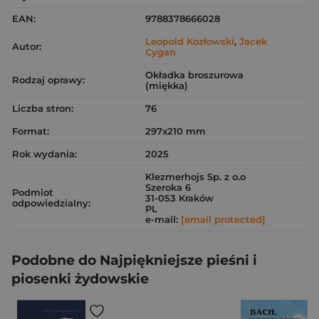
EAN:
9788378666028
Leopold Kozłowski
,
Jacek
Autor:
Cygan
Okładka broszurowa
Rodzaj oprawy:
(miękka)
Liczba stron:
76
Format:
297x210 mm
Rok wydania:
2025
Klezmerhojs Sp. z o.o
Szeroka 6
Podmiot
31-053 Kraków
odpowiedzialny:
PL
e-mail:
[email protected]
Podobne do Najpiękniejsze pieśni i
piosenki żydowskie