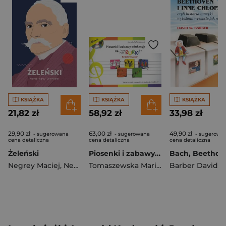
KSIĄŻKA
KSIĄŻKA
KSIĄŻKA
21,82 zł
58,92 zł
33,98 zł
29,90 zł
63,00 zł
49,90 zł
- sugerowana
- sugerowana
- sugerowa
cena detaliczna
cena detaliczna
cena detaliczna
Żeleński
Piosenki i zabawy edukacyjne na Bum Bum Rurki
Negrey Maciej
,
Negrey Jan
Tomaszewska Maria Zofia
Barber David W
,
Miler Małgo