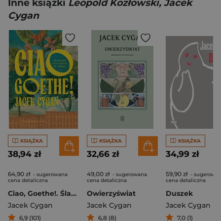
Inne książki
Leopold Kozłowski, Jacek
Cygan
KSIĄŻKA
KSIĄŻKA
KSIĄŻKA
38,94 zł
32,66 zł
34,99 zł
64,90 zł
49,00 zł
59,90 zł
- sugerowana
- sugerowana
- sugerowa
cena detaliczna
cena detaliczna
cena detaliczna
Ciao, Goethe!. Śladami Goethego w Italii
Owierzyświat
Duszek
Jacek Cygan
Jacek Cygan
Jacek Cygan
6,9 (101)
6,8 (8)
7,0 (1)