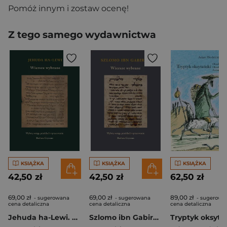
Pomóż innym i zostaw ocenę!
Z tego samego wydawnictwa
KSIĄŻKA
KSIĄŻKA
KSIĄŻKA
42,50 zł
42,50 zł
62,50 zł
69,00 zł
69,00 zł
89,00 zł
- sugerowana
- sugerowana
- sugerowa
cena detaliczna
cena detaliczna
cena detaliczna
Jehuda ha-Lewi. Wiersze wybrane
Szlomo ibn Gabirol. Wiersze wybrane
Tryptyk oksyta