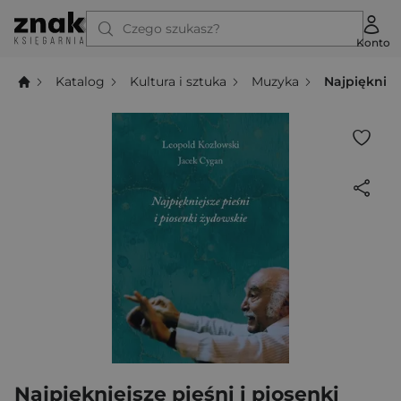
Czego szukasz?
Konto
Katalog
Kultura i sztuka
Muzyka
Najpiękniej
Najpiękniejsze pieśni i piosenki