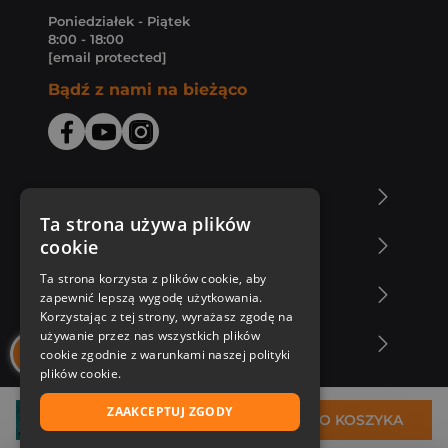
Poniedziałek - Piątek
8:00 - 18:00
[email protected]
Bądź z nami na bieżąco
O Księgarni Znak
Ta strona używa plików
cookie
Zakupy u nas
Ta strona korzysta z plików cookie, aby
Nasza oferta
zapewnić lepszą wygodę użytkowania.
Korzystając z tej strony, wyrażasz zgodę na
używanie przez nas wszystkich plików
Nasi autorzy
cookie zgodnie z warunkami naszej polityki
plików cookie.
ZAAKCEPTUJ ZGODY
41,99 zł
DO KOSZYKA