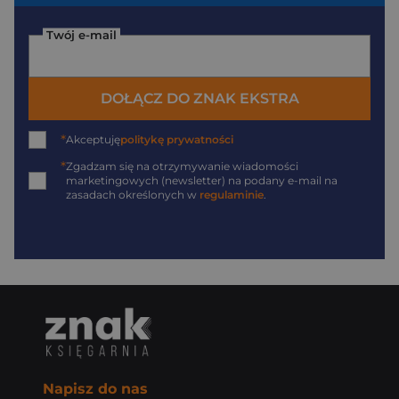
Twój e-mail
DOŁĄCZ DO ZNAK EKSTRA
*
Akceptuję
politykę prywatności
*
Zgadzam się na otrzymywanie wiadomości
marketingowych (newsletter) na podany
e-mail
na
zasadach określonych w
regulaminie
.
Napisz do nas