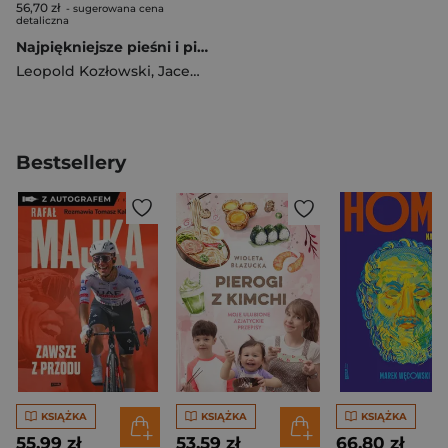
56,70 zł
- sugerowana cena
detaliczna
Najpiękniejsze pieśni i piosenki żydowskie
Leopold Kozłowski
,
Jacek Cygan
Bestsellery
KSIĄŻKA
KSIĄŻKA
KSIĄŻKA
55,99 zł
53,59 zł
66,80 zł