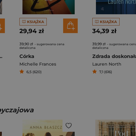
KSIĄŻKA
KSIĄŻKA
29,94 zł
34,39 zł
39,90 zł
39,99 zł
- sugerowana cena
- sugerowana cen
detaliczna
detaliczna
dzinna z Żydami w tle
Córka
Zdrada doskonał
Michelle Frances
Lauren North
6,5 (620)
7,1 (616)
obyczajowa