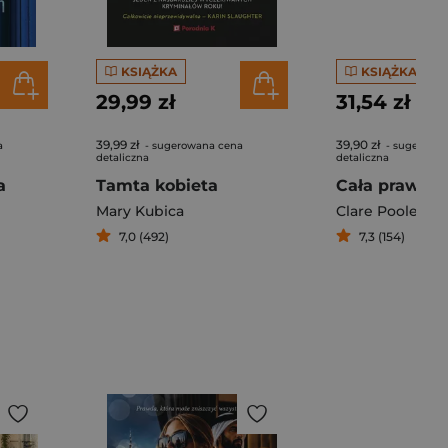
KSIĄŻKA
KSIĄŻKA
29,99 zł
31,54 zł
39,99 zł
39,90 zł
a
- sugerowana cena
- sugerowa
detaliczna
detaliczna
a
Tamta kobieta
Cała prawda 
Mary Kubica
Clare Pooley
7,0 (492)
7,3 (154)