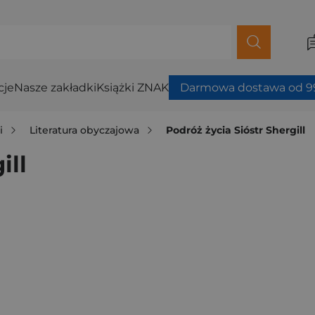
cje
Nasze zakładki
Książki ZNAK
Darmowa dostawa od 99
i
Literatura obyczajowa
Podróż życia Sióstr Shergill
ill