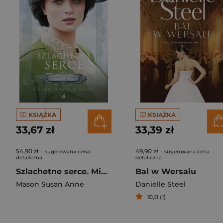
KSIĄŻKA
KSIĄŻKA
33,67 zł
33,39 zł
54,90 zł
49,90 zł
- sugerowana cena
- sugerowana cena
detaliczna
detaliczna
Szlachetne serce. Mieć odwagę, by marzyć. Tom 2 wyd. 2026
Bal w Wersalu
Mason Susan Anne
Danielle Steel
10,0 (1)