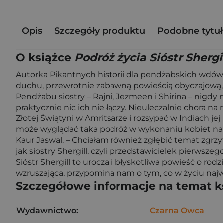
Opis
Szczegóły produktu
Podobne tytuł
O książce
Podróż życia Sióstr Shergi
Autorka Pikantnych historii dla pendżabskich wdów
duchu, przewrotnie zabawną powieścią obyczajową,
Pendżabu siostry – Rajni, Jezmeen i Shirina – nigdy ni
praktycznie nic ich nie łączy. Nieuleczalnie chora n
Złotej Świątyni w Amritsarze i rozsypać w Indiach je
może wyglądać taka podróż w wykonaniu kobiet na
Kaur Jaswal. – Chciałam również zgłębić temat zgrz
jak siostry Shergill, czyli przedstawicielek pierws
Sióstr Shergill to urocza i błyskotliwa powieść o rod
wzruszająca, przypomina nam o tym, co w życiu najw
Szczegółowe informacje na temat k
Wydawnictwo:
Czarna Owca