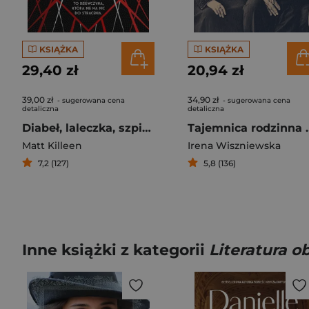
KSIĄŻKA
KSIĄŻKA
29,40 zł
20,94 zł
39,00 zł
34,90 zł
- sugerowana cena
- sugerowana cena
detaliczna
detaliczna
Diabeł, laleczka, szpieg
Tajemnica ro
Matt Killeen
Irena Wiszniewska
7,2 (127)
5,8 (136)
Inne książki z kategorii
Literatura 