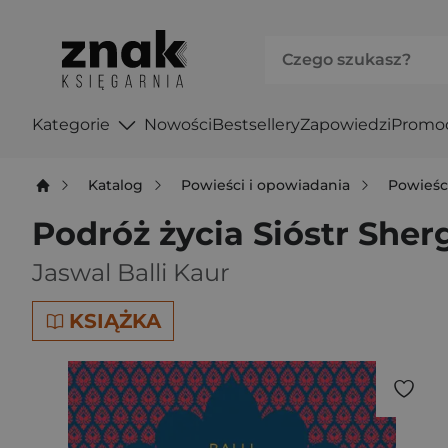
Kategorie
Nowości
Bestsellery
Zapowiedzi
Promo
Katalog
Powieści i opowiadania
Powieśc
Podróż życia Sióstr Sherg
Jaswal Balli Kaur
KSIĄŻKA