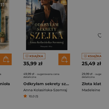
KSIĄŻKA
KSIĄŻKA
35,99 zł
25,49 zł
49,99 zł
29,99 zł
a
- sugerowana cena
- sugerowan
detaliczna
detaliczna
nioła
Odkryłam sekrety szejka
Złota klatka
Anna Kolasińska-Szemraj
Madeleine Ren
10,0 (1)