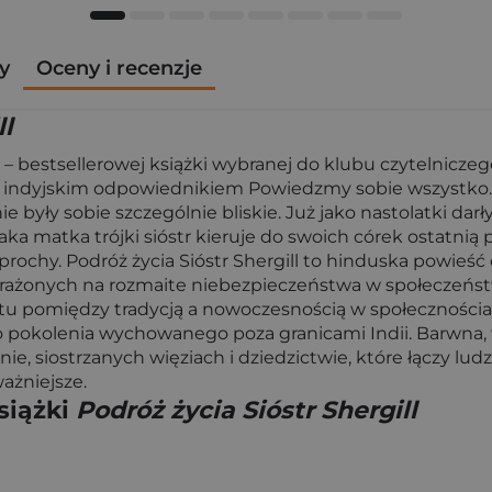
y
Oceny i recenzje
ll
 – bestsellerowej książki wybranej do klubu czytelnicz
 indyjskim odpowiednikiem Powiedzmy sobie wszystko. U
e były sobie szczególnie bliskie. Już jako nastolatki darły
a raka matka trójki sióstr kieruje do swoich córek ostatn
j prochy. Podróż życia Sióstr Shergill to hinduska powie
rażonych na rozmaite niebezpieczeństwa w społeczeńst
ytu pomiędzy tradycją a nowoczesnością w społecznościa
zego pokolenia wychowanego poza granicami Indii. Barwna
zinie, siostrzanych więziach i dziedzictwie, które łączy l
ażniejsze.
siążki
Podróż życia Sióstr Shergill