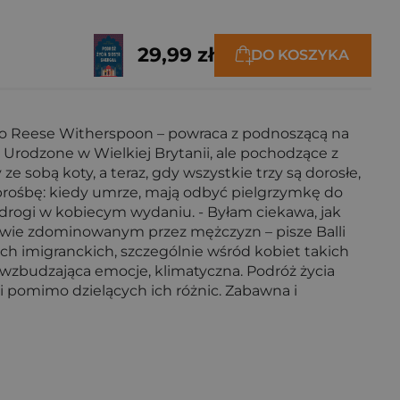
29,99 zł
DO KOSZYKA
ego Reese Witherspoon – powraca z podnoszącą na
rodzone w Wielkiej Brytanii, ale pochodzące z
 ze sobą koty, a teraz, gdy wszystkie trzy są dorosłe,
ią prośbę: kiedy umrze, mają odbyć pielgrzymkę do
ść drogi w kobiecym wydaniu. - Byłam ciekawa, jak
wie zdominowanym przez mężczyzn – pisze Balli
ch imigranckich, szczególnie wśród kobiet takich
, wzbudzająca emocje, klimatyczna. Podróż życia
udzi pomimo dzielących ich różnic. Zabawna i