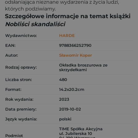
odsłaniająca nieznane wydarzenia z życia ludzi,
których podziwiamy.
Szczegółowe informacje na temat książki
Nobliści skandaliści
Wydawnictwo:
HARDE
EAN:
9788366252790
Autor:
Sławomir Koper
Okładka broszurowa ze
Rodzaj oprawy:
skrzydełkami
Liczba stron:
480
Format:
14.2x20.2cm
Rok wydania:
2023
Data premiery:
2019-10-02
Język wydania:
polski
TIME Spółka Akcyjna
ul. Jubilerska 10
Podmiot