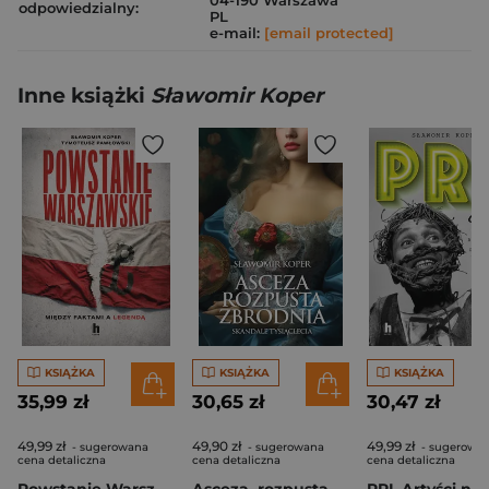
04-190 Warszawa
odpowiedzialny:
PL
e-mail:
[email protected]
Inne książki
Sławomir Koper
KSIĄŻKA
KSIĄŻKA
KSIĄŻKA
35,99 zł
30,65 zł
30,47 zł
49,99 zł
49,90 zł
49,99 zł
- sugerowana
- sugerowana
- sugerowa
cena detaliczna
cena detaliczna
cena detaliczna