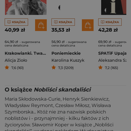
KSIĄŻKA
KSIĄŻKA
KSIĄŻKA
40,99 zł
35,53 zł
42,28 zł
64,90 zł
56,90 zł
69,90 zł
- sugerowana
- sugerowana
- sugerowa
cena detaliczna
cena detaliczna
cena detaliczna
Krakowianki. Twarze polskiej herstorii
Poniemieckie
Alicja Zioło
Karolina Kuszyk
Aleksandra Szar
7,6 (161)
7,3 (1209)
7,2 (165)
O książce
Nobliści skandaliści
Maria Skłodowska-Curie, Henryk Sienkiewicz,
Władysław Reymont, Czesław Miłosz, Wisława
Szymborska... Któż nie zna nazwisk polskich
noblistów i - przynajmniej - kilku faktów z ich
życiorysów. Sławomir Koper w książce „Nobliści