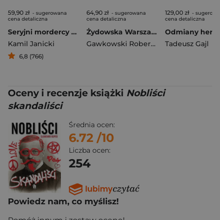
59,90 zł
64,90 zł
129,00 zł
- sugerowana
- sugerowana
- sugerow
cena detaliczna
cena detaliczna
cena detaliczna
Seryjni mordercy II Rzeczpospolitej
Żydowska Warszawa idzie na mecz
Kamil Janicki
Gawkowski Robert
,
Stefan Szczepłek
Tadeusz Gajl
6,8 (766)
Oceny i recenzje książki
Nobliści
skandaliści
Średnia ocen:
6.72
/10
Liczba ocen:
254
Powiedz nam, co myślisz!