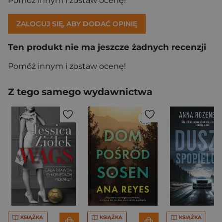
Pomóż innym i zostaw ocenę!
ZALOGUJ SIĘ, ABY DODAĆ OPINIĘ
Ten produkt nie ma jeszcze żadnych recenzji
Pomóż innym i zostaw ocenę!
Z tego samego wydawnictwa
KSIĄŻKA
KSIĄŻKA
KSIĄŻKA