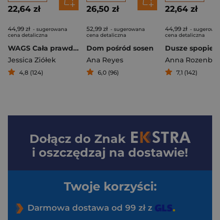
22,64 zł
26,50 zł
22,64 zł
44,99 zł
52,99 zł
44,99 zł
- sugerowana
- sugerowana
- sugerowa
cena detaliczna
cena detaliczna
cena detaliczna
WAGS Cała prawda o kobietach piłkarzy
Dom pośród sosen
Dusze spopiel
Jessica Ziółek
Ana Reyes
Anna Rozenbe
4,8 (124)
6,0 (96)
7,1 (142)
Dołącz do
Znak
i oszczędzaj na dostawie!
Twoje korzyści:
Darmowa dostawa od 99 zł z