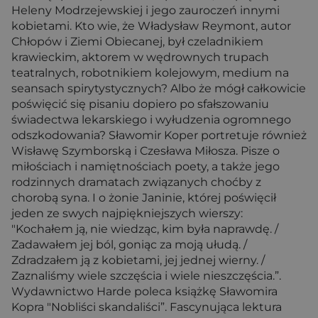
Heleny Modrzejewskiej i jego zauroczeń innymi
kobietami. Kto wie, że Władysław Reymont, autor
Chłopów i Ziemi Obiecanej, był czeladnikiem
krawieckim, aktorem w wędrownych trupach
teatralnych, robotnikiem kolejowym, medium na
seansach spirytystycznych? Albo że mógł całkowicie
poświęcić się pisaniu dopiero po sfałszowaniu
świadectwa lekarskiego i wyłudzenia ogromnego
odszkodowania? Sławomir Koper portretuje również
Wisławę Szymborską i Czesława Miłosza. Pisze o
miłościach i namiętnościach poety, a także jego
rodzinnych dramatach związanych choćby z
chorobą syna. I o żonie Janinie, której poświęcił
jeden ze swych najpiękniejszych wierszy:
"Kochałem ją, nie wiedząc, kim była naprawdę. /
Zadawałem jej ból, goniąc za moją ułudą. /
Zdradzałem ją z kobietami, jej jednej wierny. /
Zaznaliśmy wiele szczęścia i wiele nieszczęścia.”.
Wydawnictwo Harde poleca książkę Sławomira
Kopra "Nobliści skandaliści”. Fascynująca lektura