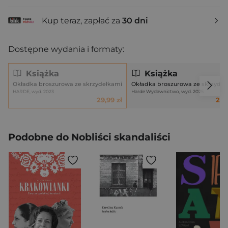
Kup teraz, zapłać za
30 dni
Dostępne wydania i formaty:
Książka
Książka
Okładka broszurowa ze skrzydełkami
Okładka broszurowa ze skrzydeł
HARDE, wyd. 2023
Harde Wydawnictwo, wyd. 2025
29,99 zł
27,
Podobne do Nobliści skandaliści