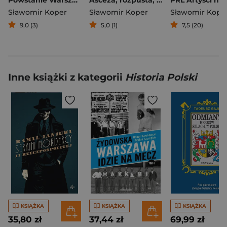
Powstanie Warszawskie. Między faktami a legendą
Asceza, rozpusta, zbrodnia
Sławomir Koper
Sławomir Koper
Sławomir Kope
9,0 (3)
5,0 (1)
7,5 (20)
Inne książki z kategorii
Historia Polski
KSIĄŻKA
KSIĄŻKA
KSIĄŻKA
35,80 zł
37,44 zł
69,99 zł