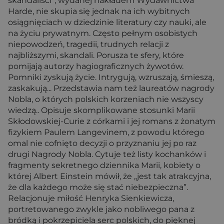
skandaliści”, wydanej nakładem Wydawnictwa
Harde, nie skupia się jednak na ich wybitnych
osiągnięciach w dziedzinie literatury czy nauki, ale
na życiu prywatnym. Często pełnym osobistych
niepowodzeń, tragedii, trudnych relacji z
najbliższymi, skandali. Porusza te sfery, które
pomijają autorzy hagiograficznych żywotów.
Pomniki zyskują życie. Intrygują, wzruszają, śmieszą,
zaskakują... Przedstawia nam też laureatów nagrody
Nobla, o których polskich korzeniach nie wszyscy
wiedzą.. Opisuje skomplikowane stosunki Marii
Skłodowskiej-Curie z córkami i jej romans z żonatym
fizykiem Paulem Langevinem, z powodu którego
omal nie cofnięto decyzji o przyznaniu jej po raz
drugi Nagrody Nobla. Cytuje też listy kochanków i
fragmenty sekretnego dziennika Marii, kobiety o
której Albert Einstein mówił, że „jest tak atrakcyjna,
że dla każdego może się stać niebezpieczna”.
Relacjonuje miłość Henryka Sienkiewicza,
portretowanego zwykle jako nobliwego pana z
bródką i pokrzepiciela serc polskich, do pięknej