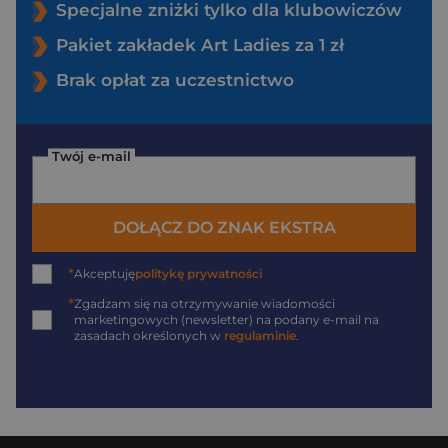
Specjalne zniżki tylko dla klubowiczów
Pakiet zakładek Art Ladies za 1 zł
Brak opłat za uczestnictwo
Twój e-mail
DOŁĄCZ DO ZNAK EKSTRA
*
Akceptuję
politykę prywatności
*
Zgadzam się na otrzymywanie wiadomości
marketingowych (newsletter) na podany
e-mail
na
zasadach określonych w
regulaminie
.