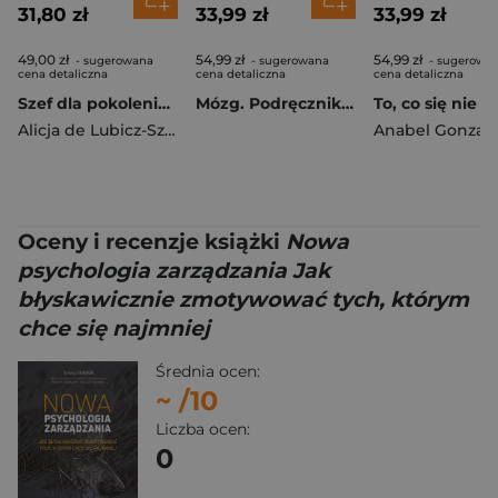
31,80 zł
33,99 zł
33,99 zł
49,00 zł
54,99 zł
54,99 zł
- sugerowana
- sugerowana
- sugerowa
cena detaliczna
cena detaliczna
cena detaliczna
Szef dla pokolenia Z, czyli jak nie stracić ludzi, których nie da się zatrzymać pieniędzmi?
Mózg. Podręcznik użytkownika wyd. 3
Alicja de Lubicz-Szeliska
Anabel Gonzale
Oceny i recenzje książki
Nowa
psychologia zarządzania Jak
błyskawicznie zmotywować tych, którym
chce się najmniej
Średnia ocen:
~
/10
Liczba ocen:
0