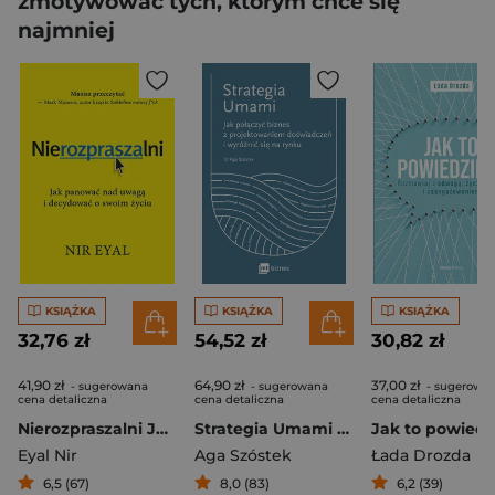
zmotywować tych, którym chce się
najmniej
KSIĄŻKA
KSIĄŻKA
KSIĄŻKA
32,76 zł
54,52 zł
30,82 zł
41,90 zł
64,90 zł
37,00 zł
- sugerowana
- sugerowana
- sugerowa
cena detaliczna
cena detaliczna
cena detaliczna
Nierozpraszalni Jak panować nad uwagą i decydować o swoim życiu
Strategia Umami Jak połączyć biznes z projektowaniem doświadczeń i wyróżnić się na rynku
Eyal Nir
Aga Szóstek
Łada Drozda
6,5 (67)
8,0 (83)
6,2 (39)