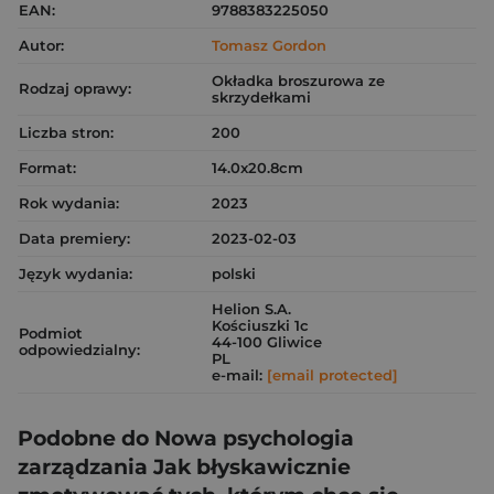
EAN:
9788383225050
Autor:
Tomasz Gordon
Okładka broszurowa ze
Rodzaj oprawy:
skrzydełkami
Liczba stron:
200
Format:
14.0x20.8cm
Rok wydania:
2023
Data premiery:
2023-02-03
Język wydania:
polski
Helion S.A.
Kościuszki 1c
Podmiot
44-100 Gliwice
odpowiedzialny:
PL
e-mail:
[email protected]
Podobne do Nowa psychologia
zarządzania Jak błyskawicznie