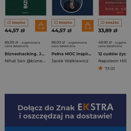
KSIĄŻKA
KSIĄŻKA
KSIĄŻKA
44,57 zł
44,57 zł
33,89 zł
69,00 zł
69,00 zł
49,90 zł
- sugerowana
- sugerowana
- sugerowa
cena detaliczna
cena detaliczna
cena detaliczna
Bizneshacking. Jak odnaleźć się w biznesowej dżungli
Pełna MOC inspiracji. Kalendarz 2026
Nihat Sen @biznes_w_dresach
Jacek Walkiewicz
Napoleon Hill
7,5 (2)
Dołącz do
Znak
i oszczędzaj na dostawie!