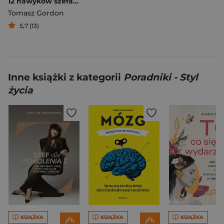
12 nawyków szefa doskonałego. Jak zarządzać sobą, karierą i zespołem w czasach hiperzmienności
Tomasz Gordon
5,7 (13)
Inne książki z kategorii
Poradniki - Styl
życia
KSIĄŻKA
KSIĄŻKA
KSIĄŻKA