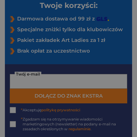
Twoje korzyści:
Darmowa dostawa od 99 zł z
Specjalne zniżki tylko dla klubowiczów
Pakiet zakładek Art Ladies za 1 zł
Brak opłat za uczestnictwo
Twój e-mail
DOŁĄCZ DO ZNAK EKSTRA
*
Akceptuję
politykę prywatności
*
Zgadzam się na otrzymywanie wiadomości
marketingowych (newsletter) na podany
e-mail
na
zasadach określonych w
regulaminie
.