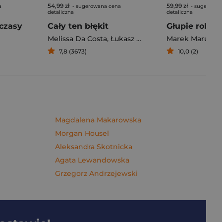
54,99 zł
59,99 zł
a
- sugerowana cena
- sugerowan
detaliczna
detaliczna
czasy
Cały ten błękit
Melissa Da Costa
,
Łukasz Müller
Marek Maruszc
7,8 (3673)
10,0 (2)
Magdalena Makarowska
Morgan Housel
Aleksandra Skotnicka
Agata Lewandowska
Grzegorz Andrzejewski