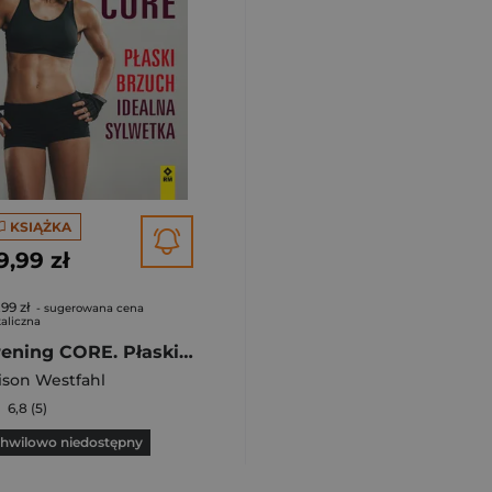
KSIĄŻKA
9,99 zł
,99 zł
- sugerowana cena
aliczna
Trening CORE. Płaski brzuch, idealna sylwetka
ison Westfahl
6,8 (5)
hwilowo niedostępny