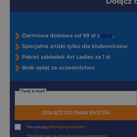
Dołącz
Darmowa dostawa od 99 zł z
Specjalne zniżki tylko dla klubowiczów
Pakiet zakładek Art Ladies za 1 zł
Brak opłat za uczestnictwo
Twój e-mail
DOŁĄCZ DO ZNAK EKSTRA
*
Akceptuję
politykę prywatności
*
Zgadzam się na otrzymywanie wiadomości