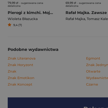
79,99 zł
69,99 zł
- sugerowana cena
- sugerowana cena
detaliczna
detaliczna
Pierogi z kimchi. Moje ulubione azjatyckie przepisy
Wioleta Błazucka
Rafał Majka
,
Tomasz Kalemba
9,4 (7)
Podobne wydawnictwa
Znak Literanova
Egmont
Znak Horyzont
Znak Jedn
Znak
Otwarte
Znak Emotikon
Wydawnictwo
Znak Koncept
Czarne