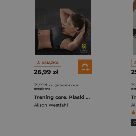
KSIĄŻKA
26,99 zł
2
39,99 zł
39
- sugerowana cena
detaliczna
det
Trening core. Płaski brzuch idealna sylwetka
Alison Westfahl
Al
C