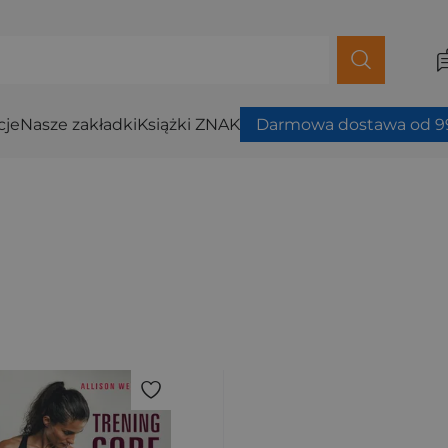
cje
Nasze zakładki
Książki ZNAK
Darmowa dostawa od 99