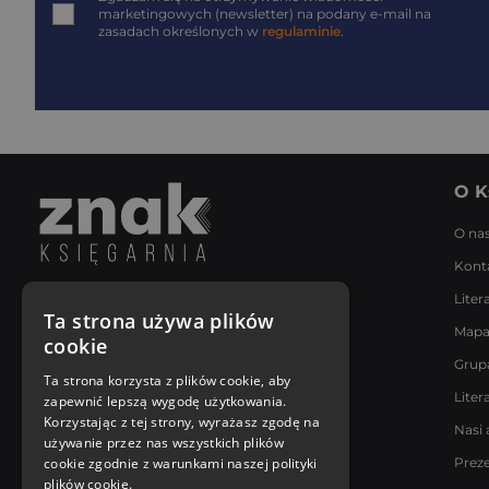
marketingowych (newsletter) na podany
e-mail
na
zasadach określonych w
regulaminie
.
O K
O na
Kont
Liter
Napisz do nas
Ta strona używa plików
Mapa
Poniedziałek - Piątek
cookie
8:00 - 18:00
Grup
[email protected]
Ta strona korzysta z plików cookie, aby
Liter
zapewnić lepszą wygodę użytkowania.
Bądź z nami na bieżąco
Korzystając z tej strony, wyrażasz zgodę na
Nasi 
używanie przez nas wszystkich plików
cookie zgodnie z warunkami naszej polityki
Prez
plików cookie.