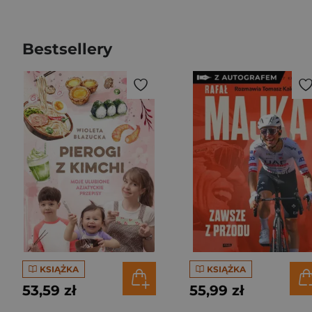
Bestsellery
KSIĄŻKA
KSIĄŻKA
53,59 zł
55,99 zł