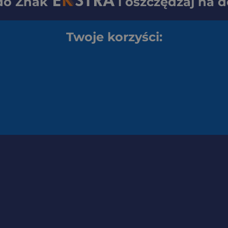
 do
Znak
i oszczędzaj na 
Twoje korzyści: