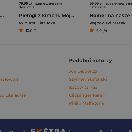
79,99 zł
99,99 zł
- sugerowana cena
- sugerowana cen
detaliczna
detaliczna
Rafał Majka. Zawsze z przodu. Rozmawia Tomasz Kalemba - książka z autografem
Pierogi z kimchi. Moje ulubione azjatyckie przepisy - książka z autografem
Homer na nasze 
Wioleta Błazucka
Węcowski Marek
10,0 (2)
9,0 (9)
Podobni autorzy
Joe Dispenza
ymSłowem
Szymon Stefański
Isacowitz Rael
 Literackie
Clippinger Karen
Philip Maffetone