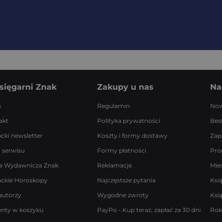
sięgarni Znak
Zakupy u nas
Na
s
Regulamin
Now
akt
Polityka prywatności
Best
acki newsletter
Koszty i formy dostawy
Zap
 serwisu
Formy płatności
Pro
a Wydawnicza Znak
Reklamacje
Mie
ackie Horoskopy
Najczęstsze pytania
Ksi
autorzy
Wygodne zwroty
Ksi
enty w koszyku
PayPo - Kup teraz, zapłać za 30 dni
Rok