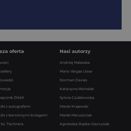
sza oferta
Nasi autorzy
ości
Andrzej Maleszka
sellery
Mario Vargas Llosa
owiedzi
Norman Davies
mocje
Katarzyna Michalak
sięcznik ZNAK
Sylwia Czubkowska
ążki z autografami
Marek Krajewski
ążki z barwionymi brzegami
Marek Maruszczak
 ks. Tischnera
Agnieszka Stążka-Gawrysiak