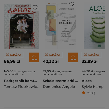
KSIĄŻKA
KSIĄŻKA
KSIĄŻKA
86,98 zł
42,32 zł
32,89 zł
140,00 zł
72,00 zł
44,90 zł
- sugerowana
- sugerowana
- sugerowa
cena detaliczna
cena detaliczna
cena detaliczna
Podręcznik karate wyd. 3
Szkoła szermierki wraz z ogólnym objaśnieniem głównych postaw i pozycji dla tej sztuki właściwych
Aloes
Tomasz Piotrkowicz
Domenico Angelo
Sylvie Hampiki
7,0 (1)