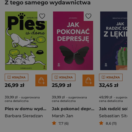
Z tego samego wydawnictwa
KSIĄŻKA
KSIĄŻKA
KSIĄŻKA
26,99 zł
25,99 zł
32,45 zł
39,99 zł
39,99 zł
49,99 zł
- sugerowana
- sugerowana
- sugerowa
cena detaliczna
cena detaliczna
cena detaliczna
Pies w domu wyd. 2026
Jak pokonać depresję
Barbara Sieradzan
Marsh Jan
Sebastian Sito
7,7 (6)
8,6 (11)