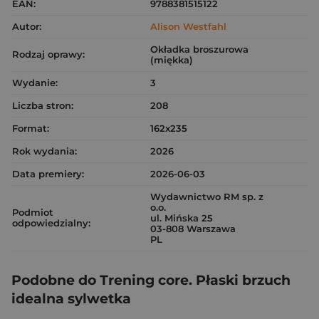
EAN:
9788381515122
Autor:
Alison Westfahl
Okładka broszurowa
Rodzaj oprawy:
(miękka)
Wydanie:
3
Liczba stron:
208
Format:
162x235
Rok wydania:
2026
Data premiery:
2026-06-03
Wydawnictwo RM sp. z
o.o.
Podmiot
ul. Mińska 25
odpowiedzialny:
03-808 Warszawa
PL
Podobne do Trening core. Płaski brzuch
idealna sylwetka