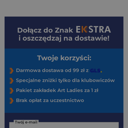
Dołącz do
Znak
i oszczędzaj na dostawie!
Twoje korzyści:
Darmowa dostawa od 99 zł z
Specjalne zniżki tylko dla klubowiczów
Pakiet zakładek Art Ladies za 1 zł
Brak opłat za uczestnictwo
Twój e-mail