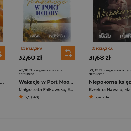
KSIĄŻKA
KSIĄŻKA
32,60 zł
31,68 zł
42,90 zł
39,90 zł
- sugerowana cena
- sugerowana cen
detaliczna
detaliczna
Paleta marzeń Spotkanie z przeszłością
Wakacje w Port Moody
Małgorzata Falkowska
,
Ewelina Nawara
Ewelina Nawara
,
Małgorza
7,5 (148)
7,4 (204)