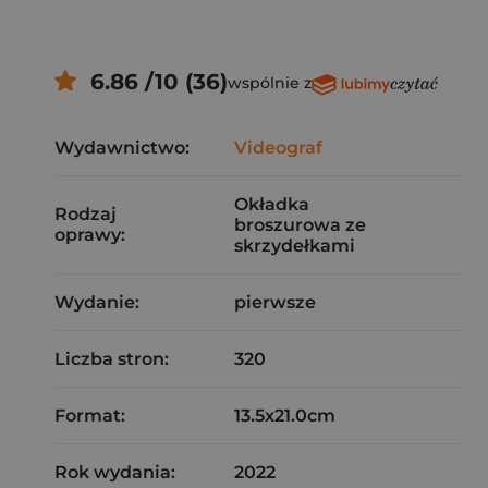
6.86 /10 (36)
wspólnie z
Wydawnictwo:
Videograf
Okładka
Rodzaj
broszurowa ze
oprawy:
skrzydełkami
Wydanie:
pierwsze
Liczba stron:
320
Format:
13.5x21.0cm
Rok wydania:
2022