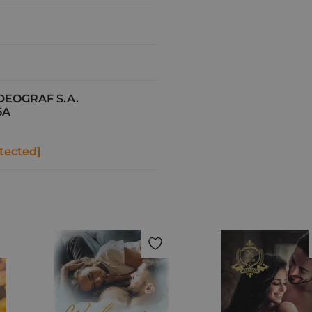
DEOGRAF S.A.
5A
tected]