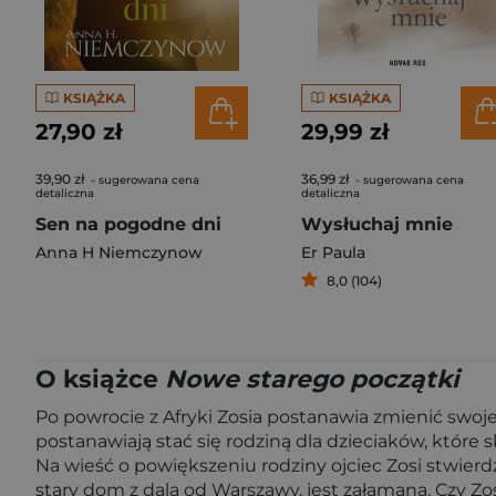
KSIĄŻKA
KSIĄŻKA
27,90 zł
29,99 zł
39,90 zł
36,99 zł
- sugerowana cena
- sugerowana cena
detaliczna
detaliczna
Sen na pogodne dni
Wysłuchaj mnie
Anna H Niemczynow
Er Paula
8,0 (104)
O książce
Nowe starego początki
Po powrocie z Afryki Zosia postanawia zmienić swoje
postanawiają stać się rodziną dla dzieciaków, które 
Na wieść o powiększeniu rodziny ojciec Zosi stwier
stary dom z dala od Warszawy, jest załamana. Czy Zos