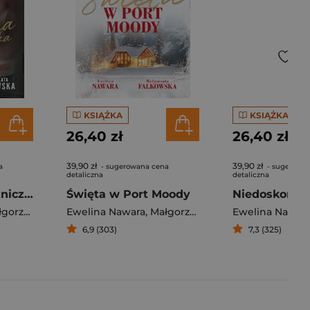
KSIĄŻKA
KSIĄŻKA
26,40 zł
26,40 zł
39,90 zł
39,90 zł
a
- sugerowana cena
- sugerowa
detaliczna
detaliczna
Niepokorna księżniczka
Święta w Port Moody
Niedoskonał
ta Falkowska
Ewelina Nawara
,
Małgorzata Falkowska
Ewelina Nawar
6,9 (303)
7,3 (325)