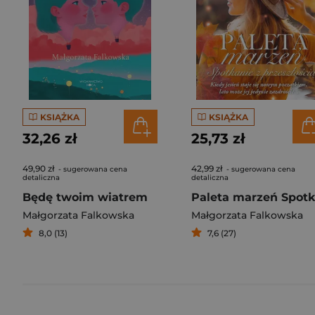
KSIĄŻKA
KSIĄŻKA
32,26 zł
25,73 zł
49,90 zł
42,99 zł
- sugerowana cena
- sugerowana cena
detaliczna
detaliczna
Będę twoim wiatrem
Małgorzata Falkowska
Małgorzata Falkowska
8,0 (13)
7,6 (27)