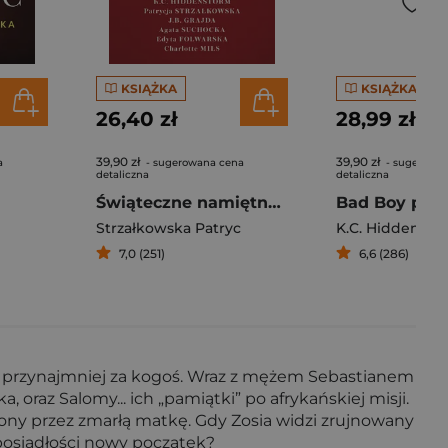
KSIĄŻKA
KSIĄŻKA
26,40 zł
28,99 zł
39,90 zł
39,90 zł
a
- sugerowana cena
- sugerowa
detaliczna
detaliczna
Świąteczne namiętności
Bad Boy pod
Strzałkowska Patryc
K.C. Hiddensto
7,0 (251)
6,6 (286)
... przynajmniej za kogoś. Wraz z mężem Sebastianem
 oraz Salomy... ich „pamiątki” po afrykańskiej misji.
iony przez zmarłą matkę. Gdy Zosia widzi zrujnowany
 posiadłości nowy początek?