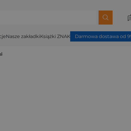
cje
Nasze zakładki
Książki ZNAK
Darmowa dostawa od 99
ki