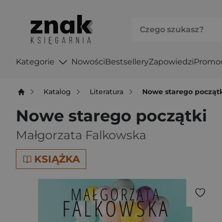
Kategorie
Nowości
Bestsellery
Zapowiedzi
Promo
Katalog
Literatura
Nowe starego począt
Nowe starego początki
Małgorzata Falkowska
KSIĄŻKA