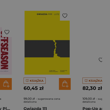
KSIĄŻKA
KSIĄŻKA
60,45 zł
82,30 zł
99,00 zł
109,00 zł
a
- sugerowana cena
- sugerow
detaliczna
detaliczna
Offseason. Lonely Planet
Gwiazda 111