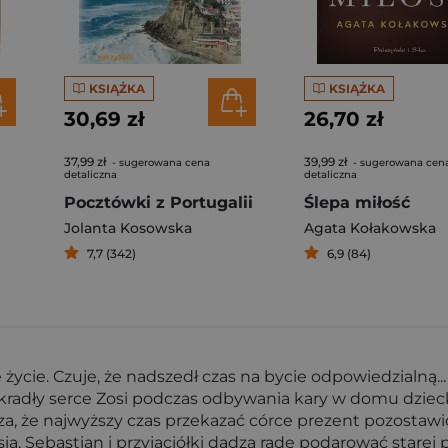
KSIĄŻKA
KSIĄŻKA
30,69 zł
26,70 zł
37,99 zł
39,99 zł
- sugerowana cena
- sugerowana cen
detaliczna
detaliczna
Pocztówki z Portugalii
Ślepa miłość
Jolanta Kosowska
Agata Kołakowska
7,7 (342)
6,9 (84)
 życie. Czuje, że nadszedł czas na bycie odpowiedzialną
skradły serce Zosi podczas odbywania kary w domu dziecka,
dza, że najwyższy czas przekazać córce prezent pozostaw
ia, Sebastian i przyjaciółki dadzą radę podarować starej