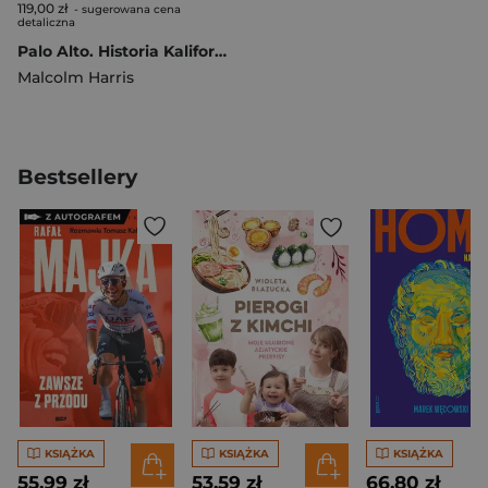
119,00 zł
- sugerowana cena
detaliczna
Palo Alto. Historia Kalifornii, mit Doliny Krzemowej i technokapitalizm
Malcolm Harris
Bestsellery
KSIĄŻKA
KSIĄŻKA
KSIĄŻKA
55,99 zł
53,59 zł
66,80 zł