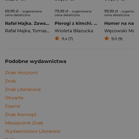
69,99 zł
79,99 zł
99,99 zł
- sugerowana
- sugerowana
- sugerowa
cena detaliczna
cena detaliczna
cena detaliczna
Rafał Majka. Zawsze z przodu. Rozmawia Tomasz Kalemba - książka z autografem
Pierogi z kimchi. Moje ulubione azjatyckie przepisy
Rafał Majka
,
Tomasz Kalemba
Wioleta Błazucka
Węcowski Mar
9,4 (7)
9,0 (9)
Podobne wydawnictwa
Znak Horyzont
Znak
Znak Literanova
Otwarte
Czarne
Znak Koncept
Miesięcznik Znak
Wydawnictwo Literackie